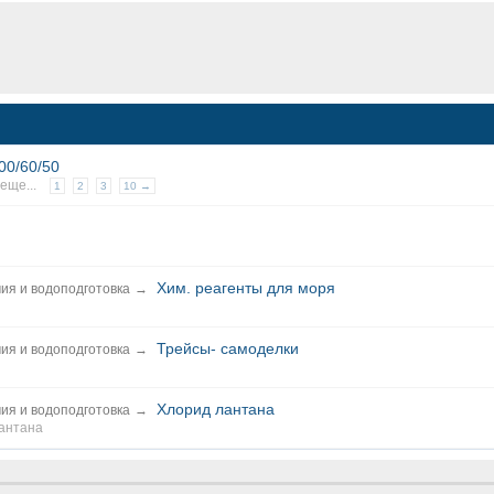
00/60/50
 еще...
1
2
3
10 →
Хим. реагенты для моря
ия и водоподготовка
→
Трейсы- самоделки
ия и водоподготовка
→
Хлорид лантана
ия и водоподготовка
→
антана