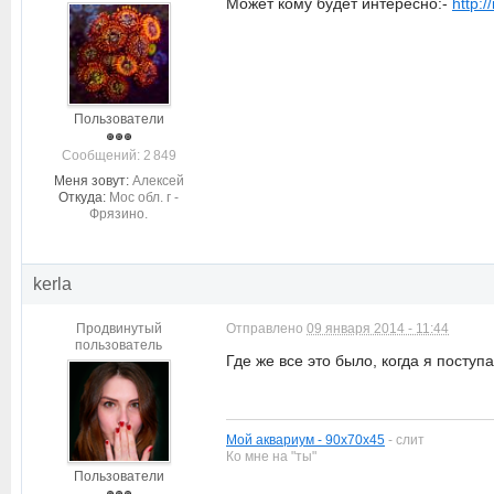
Может кому будет интересно:-
http:/
Пользователи
Cообщений: 2 849
Меня зовут:
Алексей
Откуда:
Мос обл. г -
Фрязино.
kerla
Продвинутый
Отправлено
09 января 2014 - 11:44
пользователь
Где же все это было, когда я поступ
Мой аквариум - 90х70х45
- слит
Ко мне на "ты"
Пользователи