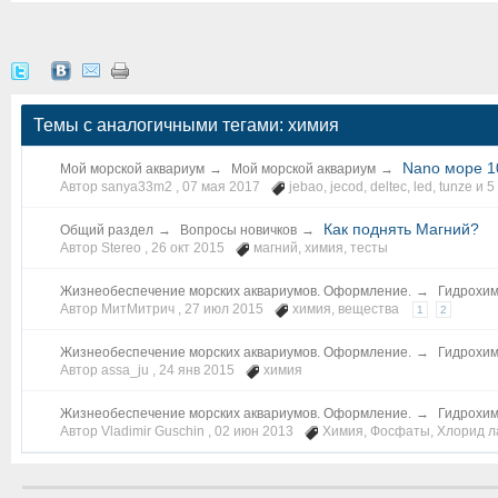
Темы с аналогичными тегами: химия
Nano море 1
Мой морской аквариум
→
Мой морской аквариум
→
Автор sanya33m2 ,
07 мая 2017
jebao
,
jecod
,
deltec
,
led
,
tunze
и 5
Как поднять Магний?
Общий раздел
→
Вопросы новичков
→
Автор Stereo ,
26 окт 2015
магний
,
химия
,
тесты
Жизнеобеспечение морских аквариумов. Оформление.
→
Гидрохим
Автор МитМитрич ,
27 июл 2015
химия
,
вещества
1
2
Жизнеобеспечение морских аквариумов. Оформление.
→
Гидрохим
Автор assa_ju ,
24 янв 2015
химия
Жизнеобеспечение морских аквариумов. Оформление.
→
Гидрохим
Автор Vladimir Guschin ,
02 июн 2013
Химия
,
Фосфаты
,
Хлорид л