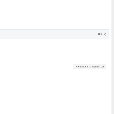
#3
karatata это нравится