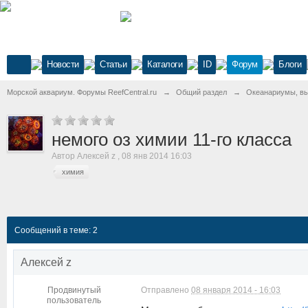
Новости
Статьи
Каталоги
ID
Форум
Блоги
Морской аквариум. Форумы ReefCentral.ru
→
Общий раздел
→
Океанариумы, выс
немого оз химии 11-го класса
Автор
Алексей z
,
08 янв 2014 16:03
химия
Сообщений в теме: 2
Алексей z
Продвинутый
Отправлено
08 января 2014 - 16:03
пользователь