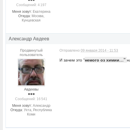
Cообщений: 4 197
Меня зовут:
Екатерина
Откуда:
Москва,
Кунцевская
Александр Авдеев
Продвинутый
Отправлено
09 января 2014 - 11:53
пользователь
..."
И зачем это "
немого оз химии
н
Авдеевы
Cообщений: 16 541
Меня зовут:
Александр
Откуда:
Ухта, Республика
Коми