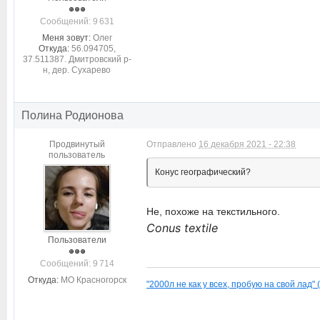
Cообщений: 9 631
Меня зовут:
Олег
Откуда:
56.094705,
37.511387. Дмитровский р-
н, дер. Сухарево
Полина Родионова
Продвинутый
Отправлено
16 декабря 2021 - 22:38
пользователь
Конус географический?
Не, похоже на текстильного.
Conus textile
Пользователи
Cообщений: 9 714
Откуда:
МО Красногорск
"2000л не как у всех, пробую на свой лад" 