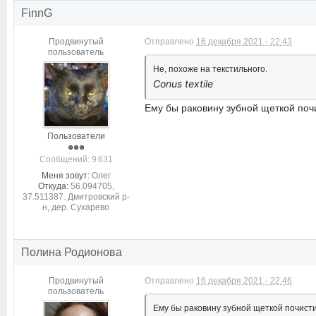
FinnG
Продвинутый
Отправлено
16 декабря 2021 - 22:43
пользователь
Не, похоже на текстильного.
Conus textile
Ему бы раковину зубной щеткой поч
Пользователи
Cообщений: 9 631
Меня зовут:
Олег
Откуда:
56.094705,
37.511387. Дмитровский р-
н, дер. Сухарево
Полина Родионова
Продвинутый
Отправлено
16 декабря 2021 - 22:46
пользователь
Ему бы раковину зубной щеткой почисти