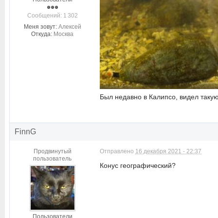
Cообщений: 1 302
Меня зовут:
Алексей
Откуда:
Москва
Был недавно в Калипсо, видел такую
FinnG
Продвинутый
Отправлено
16 декабря 2021 - 22:37
пользователь
Конус географический?
Пользователи