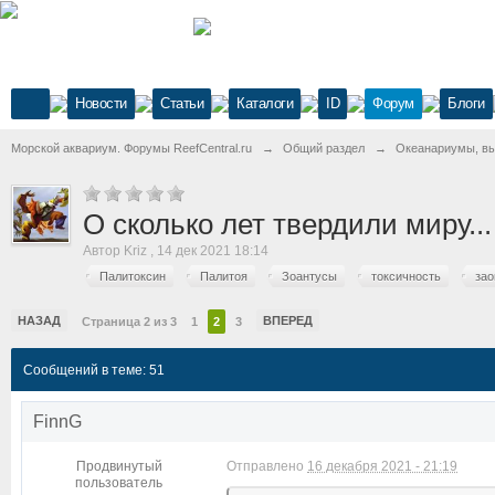
Новости
Статьи
Каталоги
ID
Форум
Блоги
Морской аквариум. Форумы ReefCentral.ru
→
Общий раздел
→
Океанариумы, выс
О сколько лет твердили миру...
Автор
Kriz
,
14 дек 2021 18:14
Палитоксин
Палитоя
Зоантусы
токсичность
зао
НАЗАД
ВПЕРЕД
Страница 2 из 3
1
2
3
Сообщений в теме: 51
FinnG
Продвинутый
Отправлено
16 декабря 2021 - 21:19
пользователь