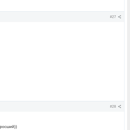
#27
#28
оросший))