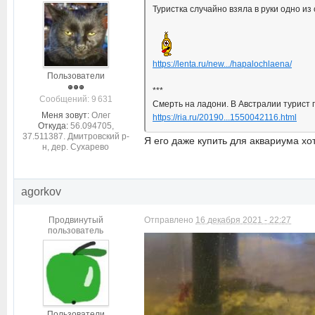
Туристка случайно взяла в руки одно из
https://lenta.ru/new.../hapalochlaena/
Пользователи
***
Cообщений: 9 631
Смерть на ладони. В Австралии турист 
Меня зовут:
Олег
https://ria.ru/20190...1550042116.html
Откуда:
56.094705,
37.511387. Дмитровский р-
Я его даже купить для аквариума хо
н, дер. Сухарево
agorkov
Продвинутый
Отправлено
16 декабря 2021 - 22:27
пользователь
Пользователи