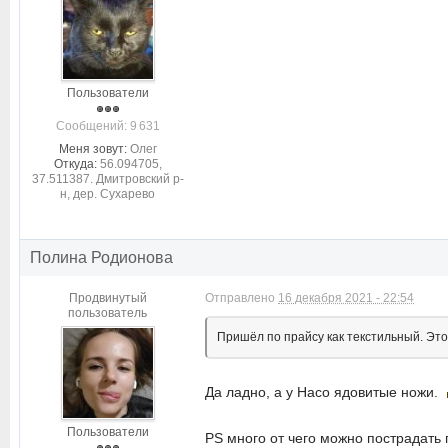
Пользователи
Cообщений: 9 631
Меня зовут:
Олег
Откуда:
56.094705,
37.511387. Дмитровский р-
н, дер. Сухарево
Полина Родионова
Продвинутый
Отправлено
16 декабря 2021 - 22:54
пользователь
Пришёл по прайсу как текстильный. Это,
Да ладно, а у Насо ядовитые ножи.
Пользователи
PS много от чего можно пострадать 