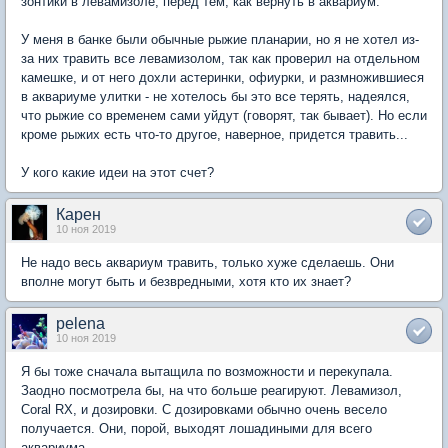
зонтики в левамизоле, перед тем, как вернуть в аквариум.
У меня в банке были обычные рыжие планарии, но я не хотел из-
за них травить все левамизолом, так как проверил на отдельном
камешке, и от него дохли астеринки, офиурки, и размножившиеся
в аквариуме улитки - не хотелось бы это все терять, надеялся,
что рыжие со временем сами уйдут (говорят, так бывает). Но если
кроме рыжих есть что-то другое, наверное, придется травить...
У кого какие идеи на этот счет?
Карен
10 ноя 2019
Не надо весь аквариум травить, только хуже сделаешь. Они
вполне могут быть и безвредными, хотя кто их знает?
pelena
10 ноя 2019
Я бы тоже сначала вытащила по возможности и перекупала.
Заодно посмотрела бы, на что больше реагируют. Левамизол,
Coral RX, и дозировки. С дозировками обычно очень весело
получается. Они, порой, выходят лошадиными для всего
аквариума.