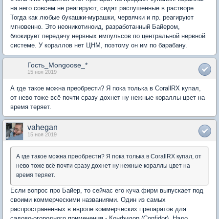
на него совсем не реагируют, сидят распушенные в растворе.
Тогда как любые букашки-мурашки, червячки и пр. реагируют
мгновенно. Это неоникотиноид, разработанный Байером,
блокирует передачу нервных импульсов по центральной нервной
системе. У кораллов нет ЦНМ, поэтому он им по барабану.
Гость_Mongoose_*
15 ноя 2019
А где такое можна преобрести? Я пока толька в CorallRX купал,
от нево тоже всё почти сразу дохнет ну нежные кораллы цвет на
время теряет.
vahegan
15 ноя 2019
А где такое можна преобрести? Я пока толька в CorallRX купал, от
нево тоже всё почти сразу дохнет ну нежные кораллы цвет на
время теряет.
Если вопрос про Байер, то сейчас его куча фирм выпускает под
своими коммерческими названиями. Один из самых
распространенных в европе коммерческих препаратов для
садово-огородного применения - Конфидор (Confidor). Надо