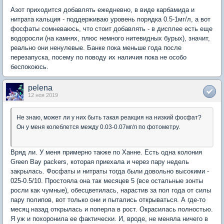
Азот приходится добавлять ежедневно, в виде карбамида и
нитрата кальция - поддерживаю уровень порядка 0.5-1мг/л, а вот
фосфаты сомневаюсь, что стоит добавлять - в дисплее есть еще
водоросли (на камнях, плюс немного нитевидных бурых), значит,
реально они ненулевые. Банке пока меньше года после
перезапуска, посему по поводу их наличия пока не особо
беспокоюсь.
pelena
12 ноя 2019
Не знаю, может ли у них быть такая реакция на низкий фосфат?
Он у меня колеблется между 0.03-0.07мг/л по фотометру.
Вряд ли. У меня примерно также по Ханне. Есть одна колония
Green Bay packers, которая приехала и через пару недель
закрылась. Фосфаты и нитраты тогда были довольно высокими -
025-0.5/10. Простояла она так месяцев 5 (все остальные зонты
росли как чумные), обесцветилась, нарастив за пол года от силы
пару полипов, вот только они и пытались открываться. А где-то
месяц назад открылась и поперла в рост. Окрасилась полностью.
Я уж и похоронила ее фактически. И, вроде, не меняла ничего в