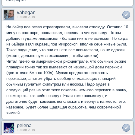
vahegan
10 ноя 2019
На байер все резво отреагировали, вылезли отвсюду. Оставил 10
минут в растворе, пополоскал, перевел в чистую воду. Потом
добавил туда же левамизол - больше никто не вылезал. Но когда
из байера взял образец под микроскоп, вполне себе живые были.
Такое ощущение, что они от него все повылезали, но не сдохли
(может, дольше нужна экспозиция, чтобы сдохли).
Читал где-то на американском рифцентрале, что обычные рыжие
планарии точно так же вылезают от небольшой дозы перекиси
(достаточно 5мл на 100л). Мужик предлагал прокапать
перекисью, а потом убрать свободно-плавающих планарий
обычным губчатым фильтром или носком. Надо будет в
следующий раз на этих тоже покапать немного перекиси в ванну,
посмотреть, как себя поведут. Если тоже повылезут, и
достаточно будет камешек пополоскать и вернуть на место, это,
наверное, будет более щадящая обработка, чем современной
химией.
pelena
10 ноя 2019