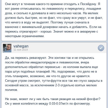
Они могут в течение какого-то времени отходить к Посейдону. Я
вот ранее отписывалась по левамизолу и перецелису, лошадиня
доза, и сколько я доливала в него несколько часов. На мелких
должно быть быстрее, но не факт, что сразу все умрут, и не факт,
что ничего в воду не выделят. Поэтому лучше сначала в
ванночке с минимальной дозировки начать и добавлять. Если на
перекись отреагируют - хорошо. Значит можно и в аквариуме с
некоторым ограничениями.
vahegan
11 ноя 2019
Да, на перекись ревагируют. Эти зонтики так и не открылись
после обработки имидаклопридом и левамизолом, вчера
дополнительно обработал перекисью - из колонии выпала еще
пара штук подобных планарий. Но, подозреваю, что дело не в
этиъ планариях, возможно, им что-то другое не нравится.
Сегодня утром смотрел, тутти-фрутти все так же глухо закрыты в
основной массе, за исключением 2-3 отдельно взятых мелких
полипов.
Не знаю, может ли у них быть такая реакция на низкий фосфат?
Он у меня колеблется между 0.03-0.07мг/л по фотометру.