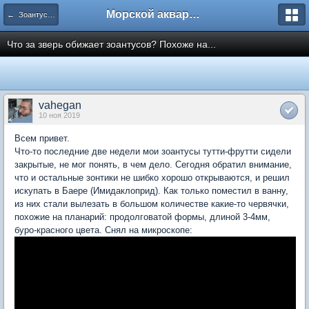
Морской аквариум. Форумы ReefCentral.ru
← Зоантусы, Протопалитои, Палитои и другие полипы
Что за зверь обижает зоантусов? Похоже на...
vahegan
10 ноя 2019
Всем привет.
Что-то последние две недели мои зоантусы тутти-фрутти сидели
закрытые, не мог понять, в чем дело. Сегодня обратил внимание,
что и остальные зонтики не шибко хорошо открываются, и решил
искупать в Баере (Имидаклоприд). Как только поместил в ванну,
из них стали вылезать в большом количестве какие-то червячки,
похожие на планарий: продолговатой формы, длиной 3-4мм,
буро-красного цвета. Снял на микроскопе: