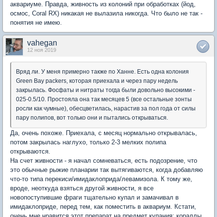
аквариуме. Правда, живность из колоний при обработках (йод,
осмос, Coral RX) никакая не вылазила никогда. Что было не так -
понятия не имею.
vahegan
12 ноя 2019
Вряд ли. У меня примерно также по Ханне. Есть одна колония
Green Bay packers, которая приехала и через пару недель
закрылась. Фосфаты и нитраты тогда были довольно высокими -
025-0.5/10. Простояла она так месяцев 5 (все остальные зонты
росли как чумные), обесцветилась, нарастив за пол года от силы
пару полипов, вот только они и пытались открываться.
Да, очень похоже. Приехала, с месяц нормально открывалась,
потом закрылась наглухо, только 2-3 мелких полипа
открываются.
На счет живности - я начал сомневаться, есть подозрение, что
это обычные рыжие планарии так вытягиваются, когда добавляю
что-то типа перекиси/имидаклоприда/левамизола. К тому же,
вроде, неоткуда взяться другой живности, я все
новопоступившие фраги тщательно купал и замачивал в
имидаклоприде, перед тем, как поместить в аквариум. Кстати,
очень мне нравится этот препарат на предмет купания: кораллы