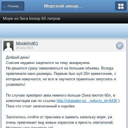
Морской аквариум. Форумы ReefCentral.ru
← Планирую морской аквариум
Море из Sera biotop 60 литров
Modelist61
29 апр 2014
Добрый день!
Совсем недавно зацепился за тему аквариумов.
Не решился сразу замахиваться на большие объемы. Всегда
привлекали нано размеры. Первым был куб 20л креветочник, с
которым намучался, но все ж научился правильно запускать и
ухаживать!
По случаю приобрел аква немного больше (Sera биотоп 60л, в
комплектации как по ссылке
http://vitawater.ru/...roducts_id=8436
).
Пока что стоит запечатанный в коробке.
Захотелось отойти от пресника и заиметь капельку моря, уж
очень привлекает вид живых кораллов и яркость обитателей.
Настроен уже решительно!