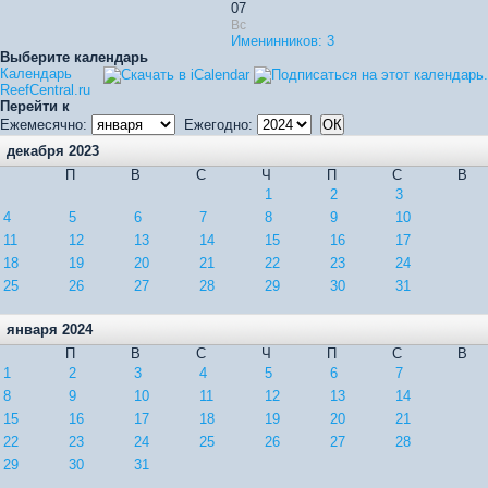
07
Вс
Именинников: 3
Выберите календарь
Календарь
ReefCentral.ru
Перейти к
Ежемесячно:
Ежегодно:
декабря 2023
П
В
С
Ч
П
С
В
1
2
3
4
5
6
7
8
9
10
11
12
13
14
15
16
17
18
19
20
21
22
23
24
25
26
27
28
29
30
31
января 2024
П
В
С
Ч
П
С
В
1
2
3
4
5
6
7
8
9
10
11
12
13
14
15
16
17
18
19
20
21
22
23
24
25
26
27
28
29
30
31