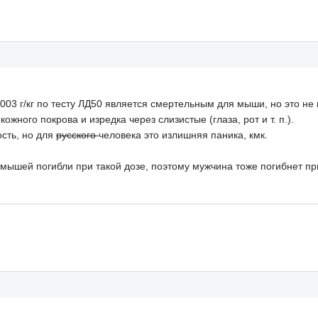
003 г/кг по тесту ЛД50 является смертельным для мыши, но это не м
жного покрова и изредка через слизистые (глаза, рот и т. п.).
ость, но для
русского
человека это излишняя паника, кмк.
 мышей погибли при такой дозе, поэтому мужчина тоже погибнет при