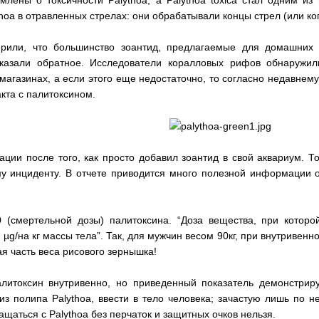
thoa в отравленных стрелах: они обрабатывали концы стрел (или к
рили, что большинство зоантид, предлагаемые для домашних а
азали обратное. Исследователи коралловых рифов обнаружили,
агазинах, а если этого еще недостаточно, то согласно недавнему
акта с палитоксином.
ции после того, как просто добавил зоантид в свой аквариум. То
у инциденту. В отчете приводится много полезной информации 
(смертельной дозы) палитоксина. “Доза вещества, при которо
 µg/на кг массы тела”. Так, для мужчин весом 90кг, при внутривен
ая часть веса рисового зернышка!
литоксин внутривенно, но приведенный показатель демонстриру
из полипа Palythoa, ввести в тело человека; зачастую лишь по 
ащаться с Palythoa без перчаток и защитных очков нельзя.