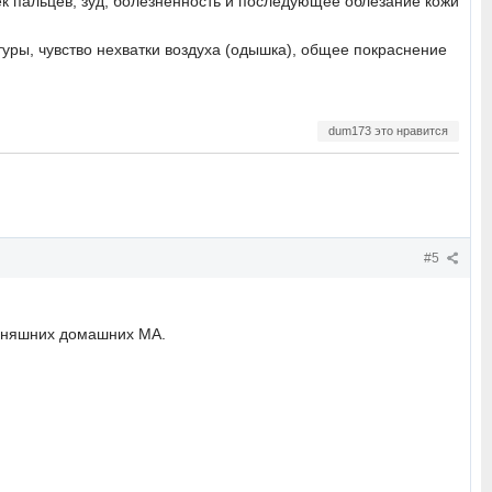
ек пальцев, зуд, болезненность и последующее облезание кожи
атуры, чувство нехватки воздуха (одышка), общее покраснение
dum173 это нравится
#5
одняшних домашних МА.