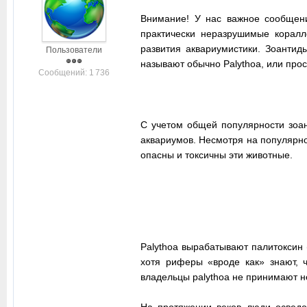
Внимание! У нас важное сообщени
практически неразрушимые корал
развития аквариумистики. Зоантид
Пользователи
называют обычно Palythoa, или прост
Cообщений: 1 736
С учетом общей популярности зоан
аквариумов. Несмотря на популярно
опасны и токсичны эти животные.
Palythoa вырабатывают палитоксин (
хотя риферы «вроде как» знают, ч
владельцы palythoa не принимают 
На протяжении веков люди осведом