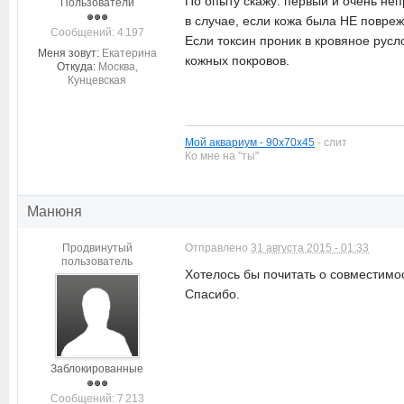
По опыту скажу: первый и очень не
Пользователи
в случае, если кожа была НЕ повре
Cообщений: 4 197
Если токсин проник в кровяное русл
Меня зовут:
Екатерина
кожных покровов.
Откуда:
Москва,
Кунцевская
Мой аквариум - 90х70х45
- слит
Ко мне на "ты"
Манюня
Продвинутый
Отправлено
31 августа 2015 - 01:33
пользователь
Хотелось бы почитать о совместимо
Спасибо.
Заблокированные
Cообщений: 7 213