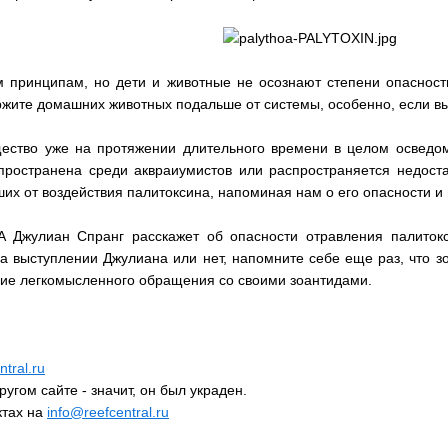
 принципам, но дети и животные не осознают степени опасност
ержите домашних животных подальше от системы, особенно, если вы
ество уже на протяжении длительного времени в целом осведом
спространена среди аквраиумистов или распространяется недост
х от воздействия палитоксина, напоминая нам о его опасности и
жулиан Спранг расскажет об опасности отравления палитоксин
 на выступлении Джулиана или нет, напомните себе еще раз, что з
твие легкомысленного обращения со своими зоантидами.
tral.ru
ругом сайте - значит, он был украден.
ктах на
info@reefcentral.ru