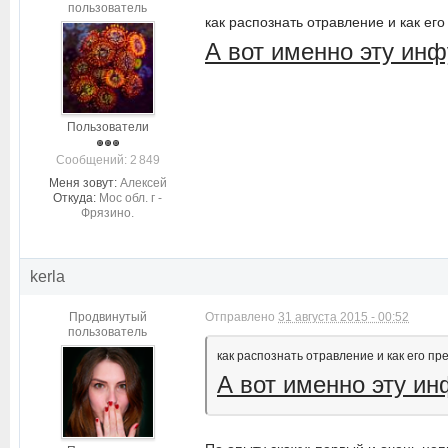
пользователь
как распознать отравление и как его 
А вот именно эту ин
Пользователи
Cообщений: 2 849
Меня зовут:
Алексей
Откуда:
Мос обл. г -
Фрязино.
kerla
Продвинутый
Отправлено
31 августа 2015 - 00:52
пользователь
как распознать отравление и как его пре
А вот именно эту и