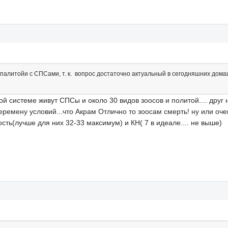
палитойи с СПСами, т. к. вопрос достаточно актуальный в сегодняшних дом
й системе живут СПСы и около 30 видов зоосов и политой.... друг н
еремену условий...что Акрам Отлично то зоосам смерть! ну или очен
ть(лучше для них 32-33 максимум) и КН( 7 в идеале.... не выше)