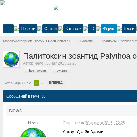
Новости
Статьи
Каталоги
ID
Форум
Блоги
Морской аквариум. Форумы ReefCentral.ru
→
Биология
→
Зоантусы, Протопалит
Палитоксин зоантид Palythoa 
Автор
News
,
30 авг 2015 22:25
Палитоксин
токсины
ВПЕРЕД
Страница 1 из 2
1
2
Сообщений в теме: 38
News
News
Отправлено
30 августа 2015 - 22:25
Автор: Джейк Адамс