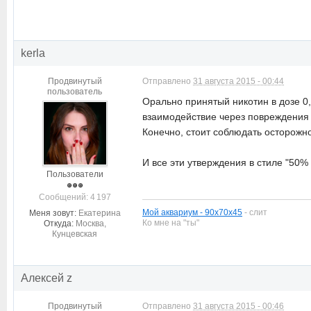
kerla
Продвинутый
Отправлено
31 августа 2015 - 00:44
пользователь
Орально принятый никотин в дозе 0,
взаимодействие через повреждения ко
Конечно, стоит соблюдать осторожн
И все эти утверждения в стиле "50%
Пользователи
Cообщений: 4 197
Мой аквариум - 90х70х45
- слит
Меня зовут:
Екатерина
Ко мне на "ты"
Откуда:
Москва,
Кунцевская
Алексей z
Продвинутый
Отправлено
31 августа 2015 - 00:46