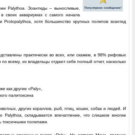
ми Palythoa. Зоантиды – выносливые,
Популярное сообщение!
в своих аквариумах с самого начала
и Protopalythoa, хотя большинство крупных полипов зоантид
едставлены практически во всех, или скажем, в 98% рифовых
 по всему, их владельцы отдают себе полный отчет, насколько
же как другие «Paly»,
ного палитоксина
вотных, других кораллов, рыб, птиц, кошек, собак и людей. И
о Palythoa, складывается впечатление, что слишком многие
ь токсичными полипами.
 первых описанных видов «Paly». На острове Мауи, древние