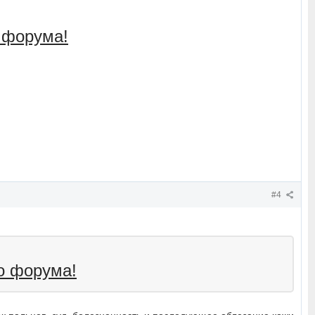
 форума!
#4
о форума!