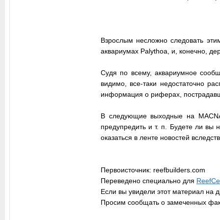
Взрослым несложно следовать этим
аквариумах Palythoa, и, конечно, д
Судя по всему, аквариумное сообщ
видимо, все-таки недостаточно ра
информация о риферах, пострадавши
В следующие выходные на MACNA Д
предупредить и т. п. Будете ли вы
оказаться в ленте новостей вследс
Первоисточник: reefbuilders.com
Переведено специально для
ReefCen
Если вы увидели этот материал на д
Просим сообщать о замеченных фа