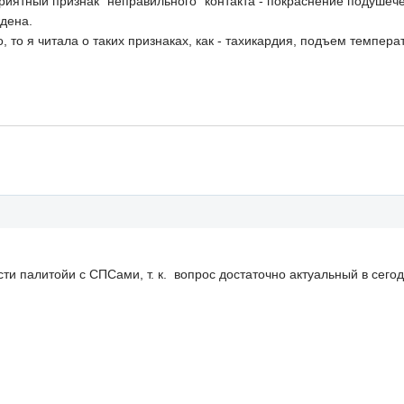
приятный признак "неправильного" контакта - покраснение подушеч
ждена.
о, то я читала о таких признаках, как - тахикардия, подъем темпер
сти палитойи с СПСами, т. к. вопрос достаточно актуальный в сег