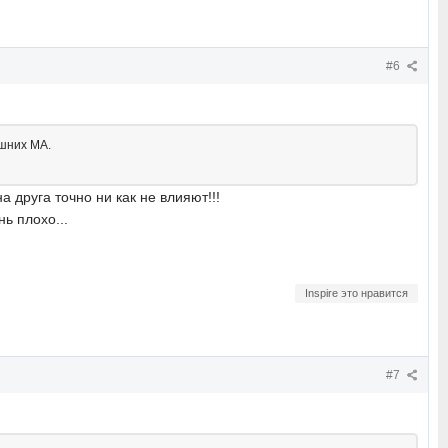
#6
ашних МА.
а друга точно ни как не влияют!!!
ь плохо...
Inspire это нравится
#7