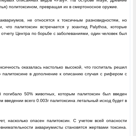
опья) политоксином, превращая их в смертоносное оружие.
квариумов, не относятся к токсичным разновидностям, но
 что палитоксин встречается у зоантид Palythoa, которые
 отчету Центра по борьбе с заболеваниями, один человек был
ксичность оказалась настолько высокой, что госпиталь решил
о палитоксине в дополнение к описанию случая с рифером с
й погибало 50% животных, которым палитоксин был введен
ном введении всего 0.003г палитоксина летальный исход будет в
ет, насколько опасен палитоксин. С учетом всей опасности
невнимательности аквариумисты становятся жертвами токсина.