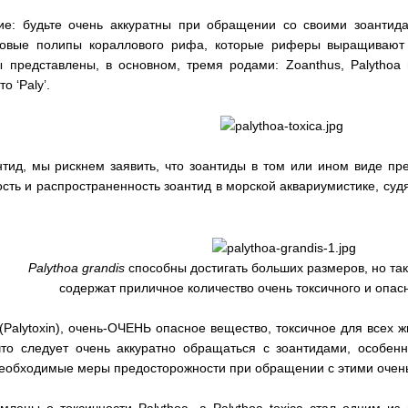
е: будьте очень аккуратны при обращении со своими зоантида
ловые полипы кораллового рифа, которые риферы выращивают 
ы представлены, в основном, тремя родами: Zoanthus, Palythoa 
о ‘Paly’.
тид, мы рискнем заявить, что зоантиды в том или ином виде пр
сть и распространенность зоантид в морской аквариумистике, судя
Palythoa grandis
способны достигать больших размеров, но так
содержат приличное количество очень токсичного и опас
Palytoxin), очень-ОЧЕНЬ опасное вещество, токсичное для всех жи
то следует очень аккуратно обращаться с зоантидами, особенн
необходимые меры предосторожности при обращении с этими очен
лены о токсичности Palythoa, а Palythoa toxica стал одним из