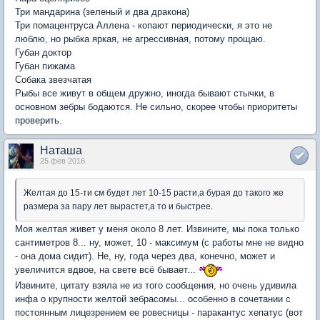
Три мандарина (зеленый и два дракона)
Три помацентруса Аллена - копают периодически, я это не
люблю, но рыбка яркая, не агрессивная, потому прощаю.
Губан доктор
Губан пижама
Собака звезчатая
Рыбы все живут в общем дружно, иногда бывают стычки, в
основном зебры бодаются. Не сильно, скорее чтобы приоритеты
проверить.
Наташа
25 фев 2016
Желтая до 15-ти см будет лет 10-15 расти,а бурая до такого же
размера за пару лет вырастет,а то и быстрее.
Моя желтая живет у меня около 8 лет. Извините, мы пока только
сантиметров 8... ну, может, 10 - максимум (с работы мне не видно
- она дома сидит). Не, ну, года через два, конечно, может и
увеличится вдвое, на свете всё бывает...
Извините, цитату взяла не из того сообщения, но очень удивила
инфа о крупности желтой зебрасомы... особенно в сочетании с
постоянным лицезрением ее ровесницы - паракантус хепатус (вот