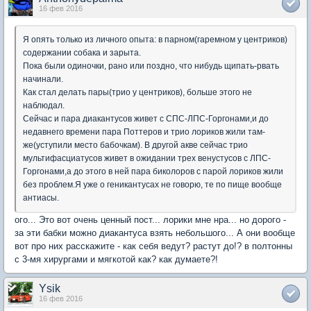
16 фев 2016
Я опять только из личного опыта: в парном(гаремном у центриков)
содержании собака и зарыта.
Пока были одиночки, рано или поздно, что нибудь щипать-рвать
начинали.
Как стал делать пары(трио у центриков), больше этого не
наблюдал.
Сейчас и пара диакантусов живет с СПС-ЛПС-Горгонами,и до
недавнего времени пара Поттеров и трио лориков жили там-
же(уступили место бабочкам). В другой акве сейчас трио
мультифасциатусов живет в ожидании трех венустусов с ЛПС-
Горгонами,а до этого в ней пара биколоров с парой лориков жили
без проблем.Я уже о геникантусах не говорю, те по пище вообще
антиасы.
ого... Это вот очень ценный пост... лорики мне нра... но дорого -
за эти бабки можно диакантуса взять небольшого... А они вообще
вот про них расскажите - как себя ведут? растут до!? в полтонны
с 3-мя хирургами и мягкотой как? как думаете?!
Ysik
16 фев 2016