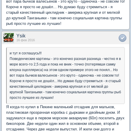
вот пара бычков валесьенов - это круто - одиночка - не совсем то!
Короче я просто не дошёл... Но думаю буду стремиться - я
старый качественный цихлидник - америка крупная и от мелкой
до крупной Танганьики - там конечно социальная картина группы
рыб просто лучшее из лучших!
Ysik
16 фев 2016
и тут я соглашусь!!!
Поведенческие картины - это конечно разная разница - честно я в
море всего-то 2,5 года и пока не вник - точно (потерямши самку
клоуна оцелляриса) на этом одном примере этого не понял... Но
вот пара бычков валесьенов - это круто - одиночка - не совсем то!
Короче я просто не дошёл... Но думаю буду стремиться - я старый
качественный цихлидник - америка крупная и от мелкой до
крупной Танганьики - там конечно социальная картина группы рыб
просто лучшее из лучших!
Я когда-то купил в Пекине маленький отсадник для мальков,
пластиковая прозрачная коробка с дырками и двойным дном. И
задумался еще в первом морском аквариуме (60л) поселить двух
биколоров. Две недели один жил в основном объеме, второй в
отсаднике. Через две недели выпустил. И жили они долго и