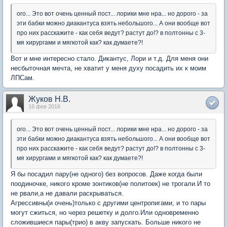
ого... Это вот очень ценный пост... лорики мне нра... но дорого - за
эти бабки можно диакантуса взять небольшого... А они вообще вот
про них расскажите - как себя ведут? растут до!? в полтонны с 3-
мя хирургами и мягкотой как? как думаете?!
Вот и мне интересно стало. Дикантус, Лори и т.д. Для меня они
несбыточная мечта, не хватит у меня духу посадить их к моим
ЛПСам.
Жуков Н.В.
16 фев 2016
ого... Это вот очень ценный пост... лорики мне нра... но дорого - за
эти бабки можно диакантуса взять небольшого... А они вообще вот
про них расскажите - как себя ведут? растут до!? в полтонны с 3-
мя хирургами и мягкотой как? как думаете?!
Я бы посадил пару(не одного) без вопросов. Даже когда были
поодиночке, никого кроме зонтиков(не политоек) не трогали.И то
не рвали,а не давали раскрываться.
Агрессивны(и очень)только с другими центропигами, и то пары
могут сжиться, но через решетку и долго.Или одновременно
сложившиеся пары(трио) в акву запускать. Больше никого не