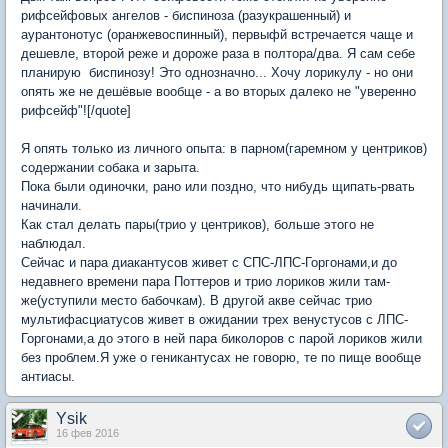
рифсейфовых ангелов - биспиноза (разукрашенный) и
аурантонотус (оранжевоспинный), первыфй встречается чаще и
дешевле, второй реже и дороже раза в полтора/два. Я сам себе
планирую биспинозу! Это однозначно... Хочу лорикулу - но они
опять же не дешёвые вообще - а во вторых далеко не "уверенно
рифсейф"![/quote]
Я опять только из личного опыта: в парном(гаремном у центриков)
содержании собака и зарыта.
Пока были одиночки, рано или поздно, что нибудь щипать-рвать
начинали.
Как стал делать пары(трио у центриков), больше этого не
наблюдал.
Сейчас и пара диакантусов живет с СПС-ЛПС-Горгонами,и до
недавнего времени пара Поттеров и трио лориков жили там-
же(уступили место бабочкам). В другой акве сейчас трио
мультифасциатусов живет в ожидании трех венустусов с ЛПС-
Горгонами,а до этого в ней пара биколоров с парой лориков жили
без проблем.Я уже о геникантусах не говорю, те по пище вообще
антиасы.
Ysik
16 фев 2016