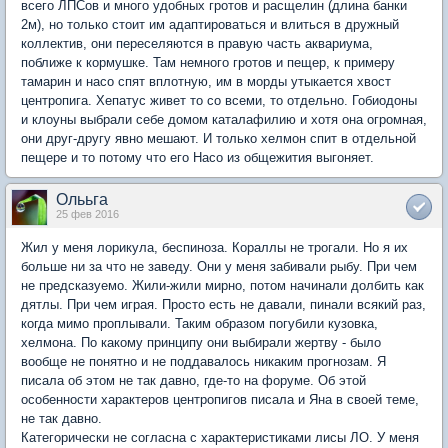
всего ЛПСов и много удобных гротов и расщелин (длина банки
2м), но только стоит им адаптироваться и влиться в дружный
коллектив, они переселяются в правую часть аквариума,
поближе к кормушке. Там немного гротов и пещер, к примеру
тамарин и насо спят вплотную, им в морды утыкается хвост
центропига. Хепатус живет то со всеми, то отдельно. Гобиодоны
и клоуны выбрали себе домом каталафилию и хотя она огромная,
они друг-другу явно мешают. И только хелмон спит в отдельной
пещере и то потому что его Насо из общежития выгоняет.
Олььга
25 фев 2016
Жил у меня лорикула, беспиноза. Кораллы не трогали. Но я их
больше ни за что не заведу. Они у меня забивали рыбу. При чем
не предсказуемо. Жили-жили мирно, потом начинали долбить как
дятлы. При чем играя. Просто есть не давали, пинали всякий раз,
когда мимо проплывали. Таким образом погубили кузовка,
хелмона. По какому принципу они выбирали жертву - было
вообще не понятно и не поддавалось никаким прогнозам. Я
писала об этом не так давно, где-то на форуме. Об этой
особенности характеров центропигов писала и Яна в своей теме,
не так давно.
Категорически не согласна с характеристиками лисы ЛО. У меня