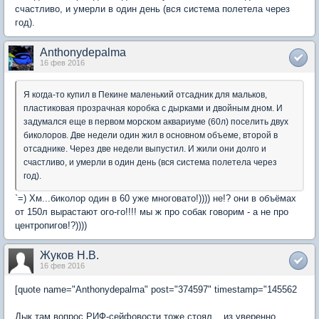
счастливо, и умерли в один день (вся система полетела через
год).
Anthonydepalma
16 фев 2016
Я когда-то купил в Пекине маленький отсадник для мальков,
пластиковая прозрачная коробка с дырками и двойным дном. И
задумался еще в первом морском аквариуме (60л) поселить двух
биколоров. Две недели один жил в основном объеме, второй в
отсаднике. Через две недели выпустил. И жили они долго и
счастливо, и умерли в один день (вся система полетела через
год).
`=) Хм...биколор один в 60 уже многовато!)))) не!? они в объёмах
от 150л вырастают ого-го!!!! мы ж про собак говорим - а не про
центропигов!?))))
Жуков Н.В.
16 фев 2016
[quote name="Anthonydepalma" post="374597" timestamp="145562
Дык там вопрос РИФ-сейфовости тоже стоял... из уверенно