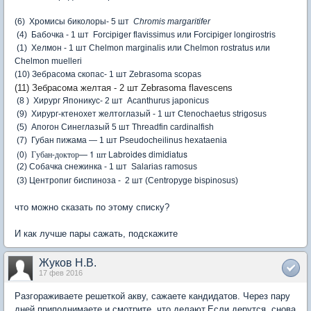
(6) Хромисы биколоры- 5 шт
Chromis margaritifer
(4) Бабочка - 1 шт Forcipiger flavissimus или Forcipiger longirostris
(1) Хелмон - 1 шт Chelmon marginalis или Chelmon rostratus или
Chelmon muelleri
(10) Зебрасома скопас- 1 шт Zebrasoma scopas
(11) Зебрасома желтая - 2 шт Zebrasoma flavescens
(8 ) Хирург Японикус- 2 шт Acanthurus japonicus
(9) Хирург-ктенохет желтоглазый - 1 шт Ctenochaetus strigosus
(5) Апогон Синеглазый 5 шт Threadfin cardinalfish
(7) Губан пижама — 1 шт Pseudocheilinus hexataenia
(0) Губан-доктор— 1 шт Labroides dimidiatus
(2) Собачка снежинка - 1 шт Salarias ramosus
(3) Центропиг биспиноза - 2 шт (Centropyge bispinosus)
что можно сказать по этому списку?
И как лучше пары сажать, подскажите
Жуков Н.В.
17 фев 2016
Разгораживаете решеткой акву, сажаете кандидатов. Через пару
дней приподнимаете и смотрите, что делают.Если дерутся, снова