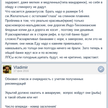
задирают, даже мелких и медленных(типа мандаринок), но себя в
обиду и спинорогу не дадут.
Что касается диакантусов. Брать надо в размере 5-6
см.Желательно с остатками"глаза" на спинном плавнике.
Проблема в том, что реально красивые(яркие) только
красноморско-мальдивские, они дорогие.Индо-Тихоокеанские
бледные копии да и дорога их косит , поэтому они дешевые.
Я раскармливал их в старом рифе, в пустой банке будет
сложно.Раскармливал бананами с нори, к заморозке, если это не
Артемия, они никак.Еду надо к камням привязывать-
намазывать,из толщи они полгода ничего не брали. Зато теперь в
общей банке жрут все и по всякому.
ЛПСы если голодные,щипать будут, но не критично, зарастают.
Vladimir
17 фев 2016
Обновил список и очередность с учетом полученных
рекомендаций
Укрытий должно хватить в аквариуме, вопрос войдут они (рыбы)
в такой объем или нет
Число впереди - номер заселения/