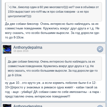
`=) Хм...биколор один в 60 уже многовато!)))) не!? они в объёмах от
150л вырастают ого-го!!!! мы ж про собак говорим - а не про
центропигов!?))))
Да две собаки биколор. Очень интересно было наблюдать за их
совместным поведением. Кружились вокруг друг-друга и т.д. Не
могу сказать, что особо большими выросли. За год доросли где-
то до 8-10см.
Anthonydepalma
16 фев 2016
Да две собаки биколор. Очень интересно было наблюдать за их
совместным поведением. Кружились вокруг друг-друга и т.д. Не
могу сказать, что особо большими выросли. За год доросли где-то
до 8-10см.
ну дык 10...это круто уж..а если кормить поболее были б и 12-
10=)))просто у знакомых в римаксе одна живёт - кабан такой за
год - аще - убийцо! ДА собаки сами по себе импозантны - а пара -
представляю очень интересное поведение!!!
Anthonydepalma