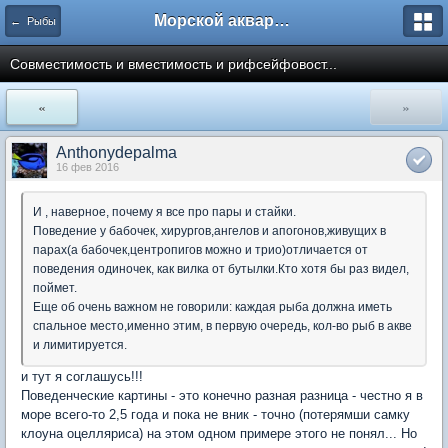
Морской аквариум. Форумы ReefCentral.ru
← Рыбы
Совместимость и вместимость и рифсейфовост...
«
»
Anthonydepalma
16 фев 2016
И , наверное, почему я все про пары и стайки.
Поведение у бабочек, хирургов,ангелов и апогонов,живущих в
парах(а бабочек,центропигов можно и трио)отличается от
поведения одиночек, как вилка от бутылки.Кто хотя бы раз видел,
поймет.
Еще об очень важном не говорили: каждая рыба должна иметь
спальное место,именно этим, в первую очередь, кол-во рыб в акве
и лимитируется.
и тут я соглашусь!!!
Поведенческие картины - это конечно разная разница - честно я в
море всего-то 2,5 года и пока не вник - точно (потерямши самку
клоуна оцелляриса) на этом одном примере этого не понял... Но