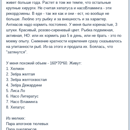
живет больше года. Растет в том же темпе, что остальные
крупные хирурги. Не считая хепатуса и насоВламинга - эти
рекордсмены. В еде - так же как и они - ест, но вообще не
больше. Люблю эту рыбку и за внешность и за характер.
Антиасов надо кормить постоянно. У меня были коренастые, 3
штуки. Красивый, розово-сиреневый цвет. Рыбка подвижная,
активная, НО: или их кормить раз 5 в день, или не брать - это по
моему опыту. Снижение кратности кормления сразу сказывалось
на упитанности рыб. Из-за этого и продала их. Боялась, что
"затянутся".
У меня похожий объем - 160*70*60. Живут:
1. Хелмон
2. Зебра желтая
3. Зебра желтохвостая
4. Зебра Дежардини
5. Лиса Ло
6. Насо Литератус
7. Насо Вламинга
8. Хепатус
Из мелких:
Пара апогонов тюлевых
Пара оцелярисов