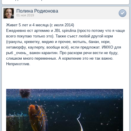
Полина Родионова
01 ноя 2019
Живет 5 лет и 4 месяца (с июля 2014)
Ежедневно ест артемию и JBL spirulina (просто потому что я чаще
всего покупаю только это). Также съест любой другой корм
(гранулы, креветку, мидию и прочее, мотыль, банан, нори,
хетаморфу, каулерпу, вообще всё), если предложат. ИМХО для
рыб _очень_ важен карантин. Про раскорм речи вести не буду,
слишком много переменных. А кормление это не так важно.
Неприхотлив.