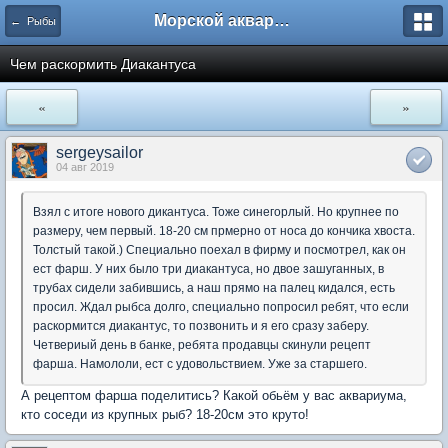
Морской аквариум. Форумы ReefCentral.ru
← Рыбы
Чем раскормить Диакантуса
«
»
sergeysailor
04 авг 2019
Взял с итоге нового дикантуса. Тоже синегорлый. Но крупнее по
размеру, чем первый. 18-20 см прмерно от носа до кончика хвоста.
Толстый такой.) Специально поехал в фирму и посмотрел, как он
ест фарш. У них было три диакантуса, но двое зашуганных, в
трубах сидели забившись, а наш прямо на палец кидался, есть
просил. Ждал рыбса долго, специально попросил ребят, что если
раскормится диакантус, то позвонить и я его сразу заберу.
Четвериый день в банке, ребята продавцы скинули рецепт
фарша. Намололи, ест с удовольствием. Уже за старшего.
А рецептом фарша поделитись? Какой обьём у вас аквариума,
кто соседи из крупных рыб? 18-20см это круто!