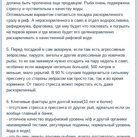
должна быть пролечена еще продавцом. Рыба очень подвержена
стрессу и чуствительна к качеству воды.
Оптимальным вариантом считаеться посадка раскормленного
сразу в риф. А нераскормленного в самп в отдел водорослевика,
рефиджиума, фраговика, где ему будет что поклевать и погрызть
на первое время и где можно будет его целенаправленно
раскармливать в качественной рифовой воде.
5. Перед посадкой в сам аквариум, если там есть агрессивные
зебрасомы, хирурги, ангелы и другие агрессивные до новичков
рыбы, то их как минимум нужно отсадить на пару недель в самп,
особенно если аквариум несильно большой, 500 литров и
меньше, мало укрытий. В 90 % случаев подвергаеться сильному
прессингу со стороны зебрасом как просто так, так и во время
кормежки. От такого стресса может перестать есть даже
раскормленный.
6. Ключевые факторы для долгой жизни(10 лет и более):
- отсутсвие стресса и прессинга от других рыб, идеально если он
вообще главный в банке;
- отличное качество воды(низкий уровень н/ф и другой органики
неизмерямой тестами, регулярные подмены, нормальный уровень
йода в воде);
- что бы ему, между другими рыбами, всегда доставалось нужное