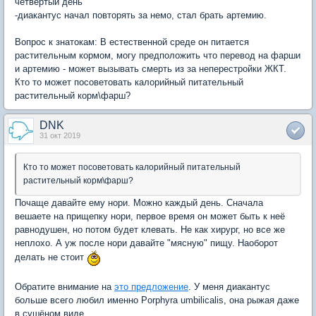
четвертый день
-диакантус начал повторять за немо, стал брать артемию.
Вопрос к знатокам: В естественной среде он питается
растительным кормом, могу предположить что перевод на фарши
и артемию - может вызывать смерть из за неперестройки ЖКТ.
Кто то может посоветовать калорийный питательный
растительный корм\фарш?
DNK
31 окт 2019
Кто то может посоветовать калорийный питательный
растительный корм\фарш?
Почаще давайте ему нори. Можно каждый день. Сначала
вешаете на прищепку нори, первое время он может быть к неё
равнодушен, но потом будет клевать. Не как хирург, но все же
неплохо. А уж после нори давайте "мясную" пищу. Наоборот
делать не стоит
Обратите внимание на
это предложение
. У меня диакантус
больше всего любил именно Porphyra umbilicalis, она рыжая даже
в сушёном виде.