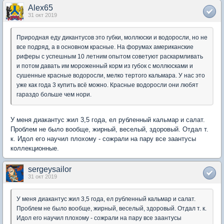
Alex65
31 окт 2019
Природная еду дикантусов это губки, моллюски и водоросли, но не
все подряд, а в основном красные. На форумах американские
риферы с успешным 10 летним опытом советуют раскармливать
и потом давать им мороженный корм из губок с моллюсками и
сушенные красные водоросли, мелко тертого кальмара. У нас это
уже как года 3 купить всё можно. Красные водоросли они любят
гараздо больше чем нори.
У меня диакантус жил 3,5 года, ел рубленный кальмар и салат.
Проблем не было вообще, жирный, веселый, здоровый. Отдал т.
к. Идол его научил плохому - сожрали на пару все заантусы
коллекционные.
sergeysailor
31 окт 2019
У меня диакантус жил 3,5 года, ел рубленный кальмар и салат.
Проблем не было вообще, жирный, веселый, здоровый. Отдал т. к.
Идол его научил плохому - сожрали на пару все заантусы