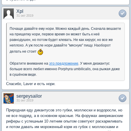
Xpl
31 окт 2019
Почаще давайте ему нори. Можно каждый день. Сначала вешаете
на прищепку нори, первое время он может быть к неё
равнодушен, но потом будет клевать. Не как хирург, но все же
неплохо. А уж после нори давайте "мясную" пищу. Наоборот
делать не стоит
Обратите внимание на
это предложение
. У меня диакантус
больше всего любил именно Porphyra umbilicalis, она рыжая даже
в сушёном виде.
Спасибо, Laver и есть нори.
sergeysailor
31 окт 2019
Природная еду дикантусов это губки, моллюски и водоросли, но
не все подряд, а в основном красные. На форумах американские
риферы с успешным 10 летним опытом советуют раскармливать
и потом давать им мороженный корм из губок с моллюсками и