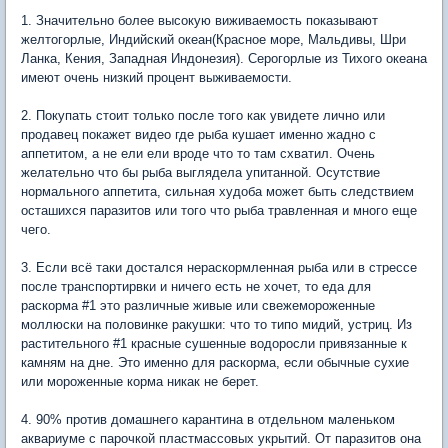
1. Значительно более высокую виживаемость показывают
желтогорлые, Индийский океан(Красное море, Мальдивы, Шри
Ланка, Кения, Западная Индонезия). Серогорлые из Тихого океана
имеют очень низкий процент выживаемости.
2. Покупать стоит только после того как увидете лично или
продавец покажет видео где рыба кушает именно жадно с
аппетитом, а не ели ели вроде что то там схватил. Очень
желательно что бы рыба выглядела упитанной. Осутствие
нормального аппетита, сильная худоба может быть следствием
осташихся паразитов или того что рыба травленная и много еще
чего.
3. Если всё таки достался нераскормленная рыба или в стрессе
после транспортирвки и ничего есть не хочет, то еда для
раскорма #1 это различные живые или свежемороженные
моллюски на половинке ракушки: что то типо мидий, устриц. Из
растительного #1 красные сушенные водоросли привязанные к
камням на дне. Это именно для раскорма, если обычные сухие
или мороженные корма никак не берет.
4. 90% против домашнего карантина в отдельном маленьком
аквариуме с парочкой пластмассовых укрытий. От паразитов она