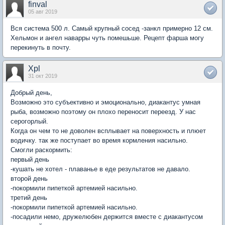
finval
05 авг 2019
Вся система 500 л. Самый крупный сосед -занкл примерно 12 см.
Хельмон и ангел наварры чуть помешьше. Рецепт фарша могу
перекинуть в почту.
Xpl
31 окт 2019
Добрый день,
Возможно это субъективно и эмоционально, диакантус умная
рыба, возможно поэтому он плохо переносит переезд. У нас
серогорлый.
Когда он чем то не доволен всплывает на поверхность и плюет
водичку. так же поступает во время кормления насильно.
Смогли раскормить:
первый день
-кушать не хотел - плаванье в еде результатов не давало.
второй день
-покормили пипеткой артемией насильно.
третий день
-покормили пипеткой артемией насильно.
-посадили немо, дружелюбен держится вместе с диакантусом