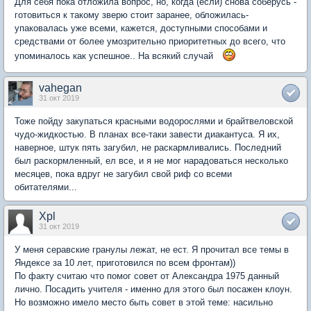
Для себя пока отложила вопрос, но, когда (если) снова соберусь -
готовиться к такому зверю стоит заранее, обложилась-
упаковалась уже всеми, кажется, доступными способами и
средствами от более умозрительно приоритетных до всего, что
упоминалось как успешное.. На всякий случай
vahegan
31 окт 2019
Тоже пойду закупаться красными водорослями и брайтвеловской
чудо-жидкостью. В планах все-таки завести диакантуса. Я их,
наверное, штук пять загубил, не раскармливались. Последний
был раскормленный, ел все, и я не мог нарадоваться несколько
месяцев, пока вдруг не загубил свой риф со всеми
обитателями...
Xpl
31 окт 2019
У меня серавские гранулы лежат, не ест. Я прочитал все темы в
Яндексе за 10 лет, приготовился по всем фронтам))
По факту считаю что помог совет от Александра 1975 данный
лично. Посадить учителя - именно для этого был посажен клоун.
Но возможно имело место быть совет в этой теме: насильно