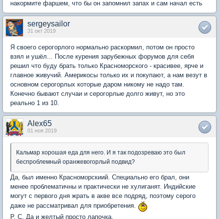
накормите фаршем, что бы он запомнил запах и сам начал есть
sergeysailor
31 окт 2019
Я своего серогорлого нормально раскормил, потом он просто
взял и ушёл... После курения зарубежных форумов для себя
решил что буду брать только Красноморского - красивее, ярче и
главное живучий. Америкосы только их и покупают, а нам везут в
основном серогорлых которые даром никому не надо там.
Конечно бывают случаи и серогорлые долго живут, но это
реально 1 из 10.
Alex65
01 ноя 2019
Кальмар хорошая еда для него. И я так подозреваю это был
беспроблемный оранжевогорлый подвид?
Да, был именно Красноморскиий. Специально его брал, они
менее проблематичны и практически не хулиганят. Индийские
могут с первого дня жрать в акве все подряд, поэтому серого
даже не рассматривал для приобретения.
Р. С. Да и желтый просто лапочка.