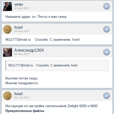
veter
03 ноя 2017
Напишите адрес эл. Почты я вам скину
IvseI
04 ноя 2017
9611777@mail.ru Спасибо. С уважением, IvseI
Александр1304
04 ноя 2017
9611777@mail.ru Спасибо. С уважением, IvseI
Выложи потом сюда.
Многим понадобится.
IvseI
05 ноя 2017
Инструкция по настройке светильников Zetlight 6500 и 6600
Прикрепленные файлы