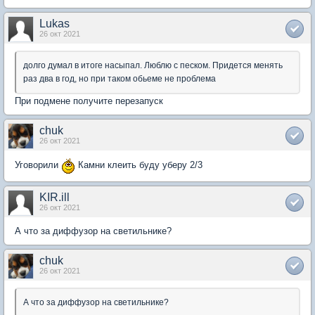
Lukas
26 окт 2021
долго думал в итоге насыпал. Люблю с песком. Придется менять
раз два в год, но при таком обьеме не проблема
При подмене получите перезапуск
chuk
26 окт 2021
Уговорили
Камни клеить буду уберу 2/3
KIR.ill
26 окт 2021
А что за диффузор на светильнике?
chuk
26 окт 2021
А что за диффузор на светильнике?