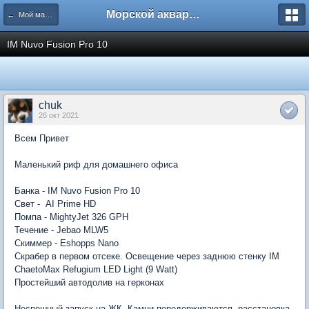
Морской аквариум. Форумы ReefCentral.ru
← Мой маленький морской аквариум
IM Nuvo Fusion Pro 10
chuk
26 окт 2021
Всем Привет
Маленький риф для домашнего офиса
Банка - IM Nuvo Fusion Pro 10
Свет - AI Prime HD
Помпа - MightyJet 326 GPH
Течение - Jebao MLW5
Скиммер - Eshopps Nano
Скрабер в первом отсеке. Освещение через заднюю стенку IM
ChaetoMax Refugium LED Light (9 Watt)
Простейший автодолив на герконах
Неспешный запуск на ЖК. Камни передерживаются, расстановка