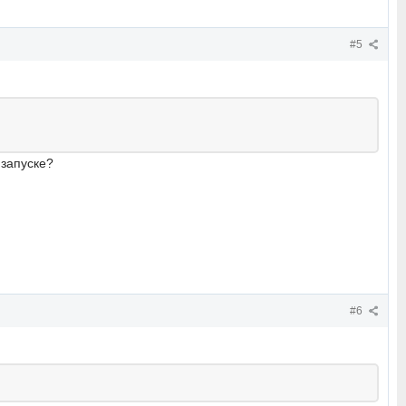
#5
 запуске?
#6