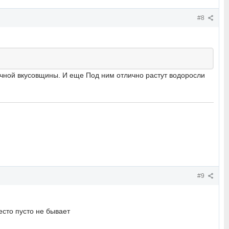
#8
ичной вкусовщины. И еще Под ним отлично растут водоросли
#9
есто пусто не бывает