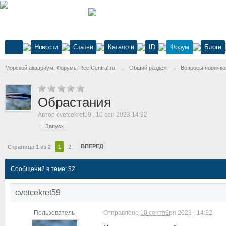
Новости
Статьи
Каталоги
ID
Форум
Блоги
Морской аквариум. Форумы ReefCentral.ru
→
Общий раздел
→
Вопросы новичко
Обрастания
Автор
cvetcekret59
,
10 сен 2023 14:32
Запуск
ВПЕРЕД
Страница 1 из 2
1
2
Сообщений в теме: 32
cvetcekret59
Пользователь
Отправлено
10 сентября 2023 - 14:32