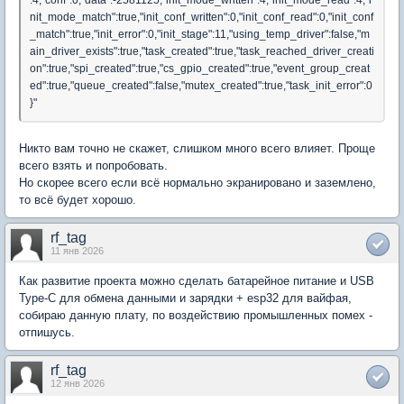
:4,"conf":0,"data":-2581125,"init_mode_written":4,"init_mode_read":4,"i
nit_mode_match":true,"init_conf_written":0,"init_conf_read":0,"init_conf
_match":true,"init_error":0,"init_stage":11,"using_temp_driver":false,"m
ain_driver_exists":true,"task_created":true,"task_reached_driver_creati
on":true,"spi_created":true,"cs_gpio_created":true,"event_group_creat
ed":true,"queue_created":false,"mutex_created":true,"task_init_error":0
}"
Никто вам точно не скажет, слишком много всего влияет. Проще
всего взять и попробовать.
Но скорее всего если всё нормально экранировано и заземлено,
то всё будет хорошо.
rf_tag
11 янв 2026
Как развитие проекта можно сделать батарейное питание и USB
Type-C для обмена данными и зарядки + esp32 для вайфая,
собираю данную плату, по воздействию промышленных помех -
отпишусь.
rf_tag
12 янв 2026