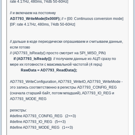
rate 4.17Hz, 480ms, 74db 50-60Hz]
// и включаем на постоянку
AD7793_WriteMode(0x000F);
// = [00: Continuous conversion mode]
[0F: rate 4.17Hz, 480ms, 74db 50-60Hz]
// дальше в коде периодически опрашиваем и считываем данные,
если готово
// (AD7793_IsReady() просто смотрит на SPI_MISO_PIN)
if (AD7793_IsReady())
// получаем данные из АЦП сразу по
мере их готовности с максимальной частотой (4 герц)
RawData = AD7793_ReadData();
AD7793_WriteConfiguration, AD7793_WriteIO, AD7793_WriteMode -
это запись соответственно в регистры AD7793_CONFIG_REG
(сначала старший байт, потом младший), AD7793_IO_REG и
AD7793_MODE_REG
регистры:
#define AD7793_CONFIG_REG (2<<3)
#define AD7793_IO_REG (5<<3)
#define AD7793_MODE_REG (1<<3)