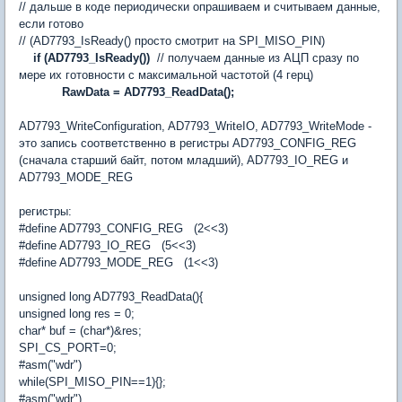
// дальше в коде периодически опрашиваем и считываем данные,
если готово
// (AD7793_IsReady() просто смотрит на SPI_MISO_PIN)
if (AD7793_IsReady())
// получаем данные из АЦП сразу по
мере их готовности с максимальной частотой (4 герц)
RawData = AD7793_ReadData();
AD7793_WriteConfiguration, AD7793_WriteIO, AD7793_WriteMode -
это запись соответственно в регистры AD7793_CONFIG_REG
(сначала старший байт, потом младший), AD7793_IO_REG и
AD7793_MODE_REG
регистры:
#define AD7793_CONFIG_REG (2<<3)
#define AD7793_IO_REG (5<<3)
#define AD7793_MODE_REG (1<<3)
unsigned long AD7793_ReadData(){
unsigned long res = 0;
char* buf = (char*)&res;
SPI_CS_PORT=0;
#asm("wdr")
while(SPI_MISO_PIN==1){};
#asm("wdr")