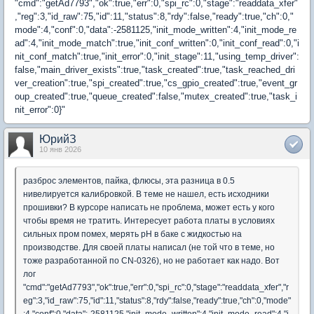
"cmd":"getAd7793","ok":true,"err":0,"spi_rc":0,"stage":"readdata_xfer"
,"reg":3,"id_raw":75,"id":11,"status":8,"rdy":false,"ready":true,"ch":0,"
mode":4,"conf":0,"data":-2581125,"init_mode_written":4,"init_mode_re
ad":4,"init_mode_match":true,"init_conf_written":0,"init_conf_read":0,"i
nit_conf_match":true,"init_error":0,"init_stage":11,"using_temp_driver":
false,"main_driver_exists":true,"task_created":true,"task_reached_dri
ver_creation":true,"spi_created":true,"cs_gpio_created":true,"event_gr
oup_created":true,"queue_created":false,"mutex_created":true,"task_i
nit_error":0}"
ЮрийЗ
10 янв 2026
разброс элементов, пайка, флюсы, эта разница в 0.5
нивелируется калибровкой. В теме не нашел, есть исходники
прошивки? В курсоре написать не проблема, может есть у кого
чтобы время не тратить. Интересует работа платы в условиях
сильных пром помех, мерять pH в баке с жидкостью на
производстве. Для своей платы написал (не той что в теме, но
тоже разработанной по CN-0326), но не работает как надо. Вот
лог
"cmd":"getAd7793","ok":true,"err":0,"spi_rc":0,"stage":"readdata_xfer","r
eg":3,"id_raw":75,"id":11,"status":8,"rdy":false,"ready":true,"ch":0,"mode"