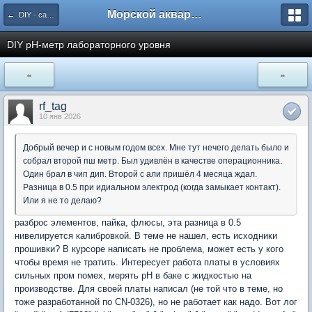
Морской аквариум. Форумы ReefCentral.ru
← DIY - самоделки. Схемотехника.
DIY pH-метр лабораторного уровня
«
»
rf_tag
10 янв 2026
Добрый вечер и с новым годом всех. Мне тут нечего делать было и
собрал второй пш метр. Был удивлён в качестве операционника.
Один брал в чип дип. Второй с али пришёл 4 месяца ждал.
Разница в 0.5 при идиальном электрод (когда замыкает контакт).
Или я не то делаю?
разброс элементов, пайка, флюсы, эта разница в 0.5
нивелируется калибровкой. В теме не нашел, есть исходники
прошивки? В курсоре написать не проблема, может есть у кого
чтобы время не тратить. Интересует работа платы в условиях
сильных пром помех, мерять pH в баке с жидкостью на
производстве. Для своей платы написал (не той что в теме, но
тоже разработанной по CN-0326), но не работает как надо. Вот лог