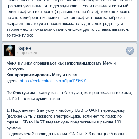
графика уменьшился то деградировал. Если появился сильный
сдвиг графика в сторону (а раньше его не было), тоже не хорошо,
но это калибровка исправит. Наклон графика тоже калибровка
исправит, но это уже плохой показатель для электрода. Ну и
второе - если показания стали слишком долго устанавливаться,
то тоже плохо.
Карен
01 фев 2026
Меня в личку спрашивают как запрограммировать Мегу и
блютуску.
Как программировать Мегу
я писал
здесь:
https://reefcentral....vnia/?p=1196601
По блютускам
: если у вас та блютуска, которая указана в схеме,
JDY-31, то инструкция такая:
1. Подключаем блютуску к любому USB to UART переходнику
(должен быть у каждого электронщика, если нет то поиск по
фразе USB to UART выдает кучу предложений в районе 100
рублей).
Подключаем 2 провода питания: GND и +3.3 вольт (не 5 вольт -