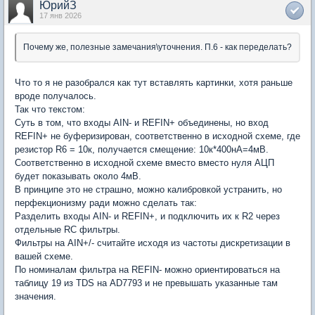
ЮрийЗ
17 янв 2026
Почему же, полезные замечания\уточнения. П.6 - как переделать?
Что то я не разобрался как тут вставлять картинки, хотя раньше
вроде получалось.
Так что текстом:
Суть в том, что входы AIN- и REFIN+ объединены, но вход
REFIN+ не буферизирован, соответственно в исходной схеме, где
резистор R6 = 10к, получается смещение: 10к*400нА=4мВ.
Соответственно в исходной схеме вместо вместо нуля АЦП
будет показывать около 4мВ.
В принципе это не страшно, можно калибровкой устранить, но
перфекционизму ради можно сделать так:
Разделить входы AIN- и REFIN+, и подключить их к R2 через
отдельные RC фильтры.
Фильтры на AIN+/- считайте исходя из частоты дискретизации в
вашей схеме.
По номиналам фильтра на REFIN- можно ориентироваться на
таблицу 19 из TDS на AD7793 и не превышать указанные там
значения.