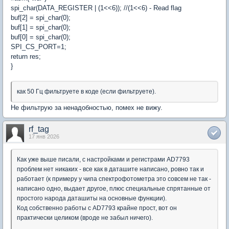
spi_char(DATA_REGISTER | (1<<6)); //(1<<6) - Read flag
buf[2] = spi_char(0);
buf[1] = spi_char(0);
buf[0] = spi_char(0);
SPI_CS_PORT=1;
return res;
}
как 50 Гц фильтруете в коде (если фильтруете).
Не фильтрую за ненадобностью, помех не вижу.
rf_tag
17 янв 2026
Как уже выше писали, с настройками и регистрами AD7793
проблем нет никаких - все как в даташите написано, ровно так и
работает (к примеру у чипа спектрофотометра это совсем не так -
написано одно, выдает другое, плюс специальные спрятанные от
простого народа даташиты на основные функции).
Код собственно работы с AD7793 крайне прост, вот он
практически целиком (вроде не забыл ничего).