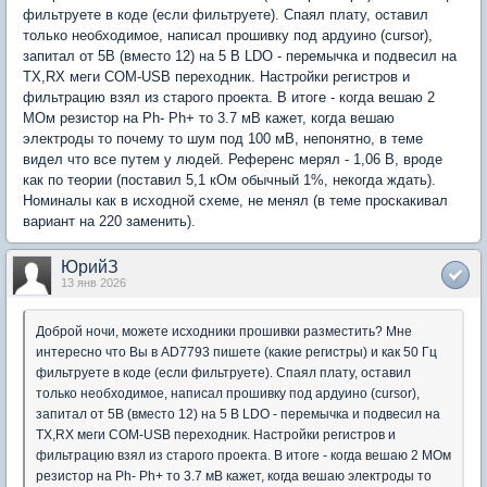
фильтруете в коде (если фильтруете). Спаял плату, оставил
только необходимое, написал прошивку под ардуино (cursor),
запитал от 5В (вместо 12) на 5 В LDO - перемычка и подвесил на
TX,RX меги COM-USB переходник. Настройки регистров и
фильтрацию взял из старого проекта. В итоге - когда вешаю 2
МОм резистор на Ph- Ph+ то 3.7 мВ кажет, когда вешаю
электроды то почему то шум под 100 мВ, непонятно, в теме
видел что все путем у людей. Референс мерял - 1,06 В, вроде
как по теории (поставил 5,1 кОм обычный 1%, некогда ждать).
Номиналы как в исходной схеме, не менял (в теме проскакивал
вариант на 220 заменить).
ЮрийЗ
13 янв 2026
Доброй ночи, можете исходники прошивки разместить? Мне
интересно что Вы в AD7793 пишете (какие регистры) и как 50 Гц
фильтруете в коде (если фильтруете). Спаял плату, оставил
только необходимое, написал прошивку под ардуино (cursor),
запитал от 5В (вместо 12) на 5 В LDO - перемычка и подвесил на
TX,RX меги COM-USB переходник. Настройки регистров и
фильтрацию взял из старого проекта. В итоге - когда вешаю 2 МОм
резистор на Ph- Ph+ то 3.7 мВ кажет, когда вешаю электроды то