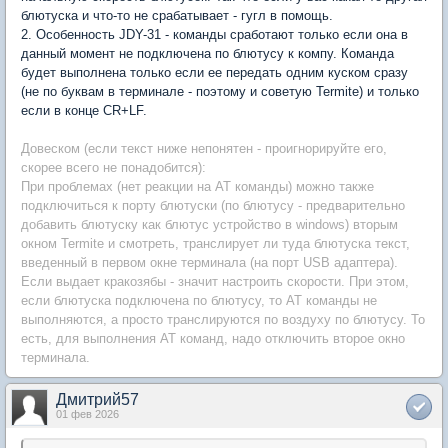
блютуска и что-то не срабатывает - гугл в помощь.
2. Особенность JDY-31 - команды сработают только если она в
данный момент не подключена по блютусу к компу. Команда
будет выполнена только если ее передать одним куском сразу
(не по буквам в терминале - поэтому и советую Termite) и только
если в конце CR+LF.
Довеском (если текст ниже непонятен - проигнорируйте его,
скорее всего не понадобится):
При проблемах (нет реакции на AT команды) можно также
подключиться к порту блютуски (по блютусу - предварительно
добавить блютуску как блютус устройство в windows) вторым
окном Termite и смотреть, транслирует ли туда блютуска текст,
введенный в первом окне терминала (на порт USB адаптера).
Если выдает кракозябы - значит настроить скорости. При этом,
если блютуска подключена по блютусу, то AT команды не
выполняются, а просто транслируются по воздуху по блютусу. То
есть, для выполнения AT команд, надо отключить второе окно
терминала.
Дмитрий57
01 фев 2026