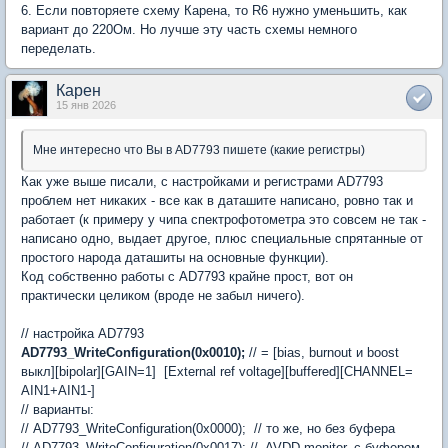
6. Если повторяете схему Карена, то R6 нужно уменьшить, как
вариант до 220Ом. Но лучше эту часть схемы немного
переделать.
Карен
15 янв 2026
Мне интересно что Вы в AD7793 пишете (какие регистры)
Как уже выше писали, с настройками и регистрами AD7793
проблем нет никаких - все как в даташите написано, ровно так и
работает (к примеру у чипа спектрофотометра это совсем не так -
написано одно, выдает другое, плюс специальные спрятанные от
простого народа даташиты на основные функции).
Код собственно работы с AD7793 крайне прост, вот он
практически целиком (вроде не забыл ничего).
// настройка AD7793
AD7793_WriteConfiguration(0x0010);
// = [bias, burnout и boost
выкл][bipolar][GAIN=1] [External ref voltage][buffered][CHANNEL=
AIN1+AIN1-]
// варианты:
// AD7793_WriteConfiguration(0x0000); // то же, но без буфера
// AD7793_WriteConfiguration(0x0017); // AVDD monitor, с буфером