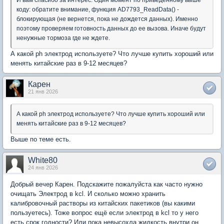
И вам спасибо за интерес. Один момент по приведенному выше
коду: обратите внимание, функция AD7793_ReadData() -
блокирующая (не вернется, пока не дождется данных). Именно
поэтому проверяем готовность данных до ее вызова. Иначе будут
ненужные тормоза где не ждете.
А какой ph электрод используете? Что лучше купить хороший или
менять китайские раз в 9-12 месяцев?
Карен
21 янв 2026
А какой ph электрод используете? Что лучше купить хороший или
менять китайские раз в 9-12 месяцев?
Выше по теме есть.
White80
24 янв 2026
Добрый вечер Карен. Подскажите пожалуйста как часто нужно
очищать Электрод в kcl. И сколько можно хранить
калибровочный растворы из китайских пакетиков (вы какими
пользуетесь). Тоже вопрос ещё если электрод в kcl то у него
есть срок годности? Или пока невысохла жидкость внутри он