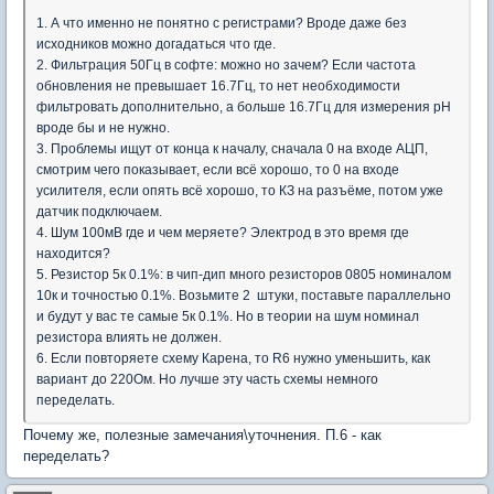
1. А что именно не понятно с регистрами? Вроде даже без
исходников можно догадаться что где.
2. Фильтрация 50Гц в софте: можно но зачем? Если частота
обновления не превышает 16.7Гц, то нет необходимости
фильтровать дополнительно, а больше 16.7Гц для измерения pH
вроде бы и не нужно.
3. Проблемы ищут от конца к началу, сначала 0 на входе АЦП,
смотрим чего показывает, если всё хорошо, то 0 на входе
усилителя, если опять всё хорошо, то КЗ на разъёме, потом уже
датчик подключаем.
4. Шум 100мВ где и чем меряете? Электрод в это время где
находится?
5. Резистор 5к 0.1%: в чип-дип много резисторов 0805 номиналом
10к и точностью 0.1%. Возьмите 2 штуки, поставьте параллельно
и будут у вас те самые 5к 0.1%. Но в теории на шум номинал
резистора влиять не должен.
6. Если повторяете схему Карена, то R6 нужно уменьшить, как
вариант до 220Ом. Но лучше эту часть схемы немного
переделать.
Почему же, полезные замечания\уточнения. П.6 - как
переделать?