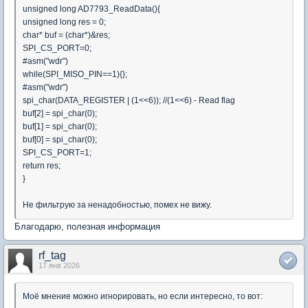
unsigned long AD7793_ReadData(){
unsigned long res = 0;
char* buf = (char*)&res;
SPI_CS_PORT=0;
#asm("wdr")
while(SPI_MISO_PIN==1){};
#asm("wdr")
spi_char(DATA_REGISTER | (1<<6)); //(1<<6) - Read flag
buf[2] = spi_char(0);
buf[1] = spi_char(0);
buf[0] = spi_char(0);
SPI_CS_PORT=1;
return res;
}
Не фильтрую за ненадобностью, помех не вижу.
Благодарю, полезная информация
rf_tag
17 янв 2026
Моё мнение можно игнорировать, но если интересно, то вот: