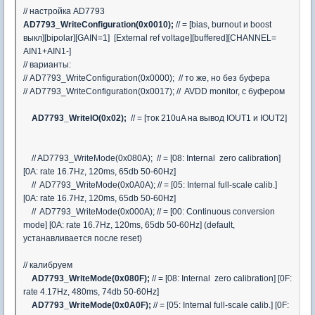
// настройка AD7793
AD7793_WriteConfiguration(0x0010);
// = [bias, burnout и boost
выкл][bipolar][GAIN=1] [External ref voltage][buffered][CHANNEL=
AIN1+AIN1-]
// варианты:
// AD7793_WriteConfiguration(0x0000); // то же, но без буфера
// AD7793_WriteConfiguration(0x0017); // AVDD monitor, с буфером
AD7793_WriteIO(0x02);
// = [ток 210uA на вывод IOUT1 и IOUT2]
// AD7793_WriteMode(0x080A); // = [08: Internal zero calibration]
[0A: rate 16.7Hz, 120ms, 65db 50-60Hz]
// AD7793_WriteMode(0x0A0A); // = [05: Internal full-scale calib.]
[0A: rate 16.7Hz, 120ms, 65db 50-60Hz]
// AD7793_WriteMode(0x000A); // = [00: Continuous conversion
mode] [0A: rate 16.7Hz, 120ms, 65db 50-60Hz] (default,
устанавливается после reset)
// калибруем
AD7793_WriteMode(0x080F);
// = [08: Internal zero calibration] [0F:
rate 4.17Hz, 480ms, 74db 50-60Hz]
AD7793_WriteMode(0x0A0F);
// = [05: Internal full-scale calib.] [0F: