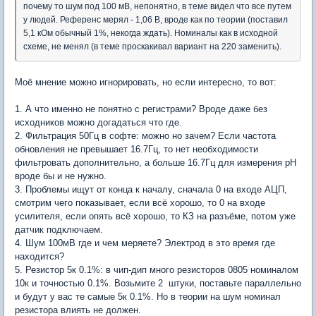
почему то шум под 100 мВ, непонятно, в теме видел что все путем
у людей. Референс мерял - 1,06 В, вроде как по теории (поставил
5,1 кОм обычный 1%, некогда ждать). Номиналы как в исходной
схеме, не менял (в теме проскакивал вариант на 220 заменить).
Моё мнение можно игнорировать, но если интересно, то вот:
1. А что именно не понятно с регистрами? Вроде даже без
исходников можно догадаться что где.
2. Фильтрация 50Гц в софте: можно но зачем? Если частота
обновления не превышает 16.7Гц, то нет необходимости
фильтровать дополнительно, а больше 16.7Гц для измерения pH
вроде бы и не нужно.
3. Проблемы ищут от конца к началу, сначала 0 на входе АЦП,
смотрим чего показывает, если всё хорошо, то 0 на входе
усилителя, если опять всё хорошо, то КЗ на разъёме, потом уже
датчик подключаем.
4. Шум 100мВ где и чем меряете? Электрод в это время где
находится?
5. Резистор 5к 0.1%: в чип-дип много резисторов 0805 номиналом
10к и точностью 0.1%. Возьмите 2 штуки, поставьте параллельно
и будут у вас те самые 5к 0.1%. Но в теории на шум номинал
резистора влиять не должен.