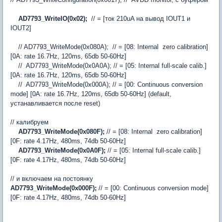
AD7793_WriteIO(0x02);
// = [ток 210uA на вывод IOUT1 и
IOUT2]
// AD7793_WriteMode(0x080A); // = [08: Internal zero calibration]
[0A: rate 16.7Hz, 120ms, 65db 50-60Hz]
// AD7793_WriteMode(0x0A0A); // = [05: Internal full-scale calib.]
[0A: rate 16.7Hz, 120ms, 65db 50-60Hz]
// AD7793_WriteMode(0x000A); // = [00: Continuous conversion
mode] [0A: rate 16.7Hz, 120ms, 65db 50-60Hz] (default,
устанавливается после reset)
// калибруем
AD7793_WriteMode(0x080F);
// = [08: Internal zero calibration]
[0F: rate 4.17Hz, 480ms, 74db 50-60Hz]
AD7793_WriteMode(0x0A0F);
// = [05: Internal full-scale calib.]
[0F: rate 4.17Hz, 480ms, 74db 50-60Hz]
// и включаем на постоянку
AD7793_WriteMode(0x000F);
// = [00: Continuous conversion mode]
[0F: rate 4.17Hz, 480ms, 74db 50-60Hz]