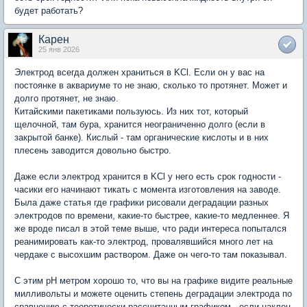
будет работать?
Карен
25 янв 2026
Электрод всегда должен храниться в KCl. Если он у вас на
постоянке в аквариуме то не знаю, сколько то протянет. Может и
долго протянет, не знаю.
Китайскими пакетиками пользуюсь. Из них тот, который
щелочной, там бура, хранится неограниченно долго (если в
закрытой банке). Кислый - там органические кислоты и в них
плесень заводится довольно быстро.
Даже если электрод хранится в KCl у него есть срок годности -
часики его начинают тикать с момента изготовления на заводе.
Была даже статья где графики рисовали деградации разных
электродов по времени, какие-то быстрее, какие-то медленнее. Я
же вроде писал в этой теме выше, что ради интереса попытался
реанимировать как-то электрод, провалявшийся много лет на
чердаке с высохшим раствором. Даже он чего-то там показывал.
С этим pH метром хорошо то, что вы на графике видите реальные
милливольты и можете оценить степень деградации электрода по
сравнению с теоретически рассчитанным графиком - если наклон