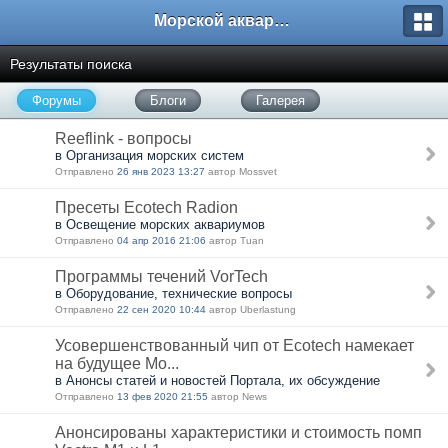
Морской аквариум. Форумы ReefCentral.ru
Результаты поиска
Форумы
Блоги
Галерея
Reeflink - вопросы
в Организация морских систем
Отправлено
26 янв 2023 13:27
автор Mossvet
Пресеты Ecotech Radion
в Освещение морских аквариумов
Отправлено
04 апр 2016 21:06
автор Tuan
Программы течений VorTech
в Оборудование, технические вопросы
Отправлено
22 сен 2020 10:44
автор Uberlastung
Усовершенствованный чип от Ecotech намекает
на будущее Mo...
в Анонсы статей и новостей Портала, их обсуждение
Отправлено
13 фев 2020 21:55
автор News
Анонсированы характеристики и стоимость помп