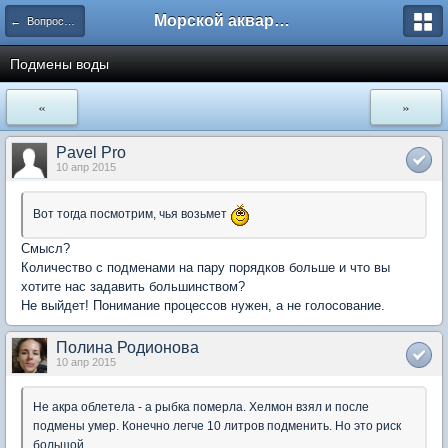
Морской аквариум. Форумы ReefCentral.ru
← Вопросы новичков
Подмены воды
«
»
Pavel Pro
10 апр 2015
Вот тогда посмотрим, чья возьмет
Смысл?
Количество с подменами на пару порядков больше и что вы
хотите нас задавить большинством?
Не выйдет! Понимание процессов нужен, а не голосование.
Полина Родионова
10 апр 2015
Не акра облетела - а рыбка померла. Хелмон взял и после
подмены умер. Конечно легче 10 литров подменить. Но это риск
большой.