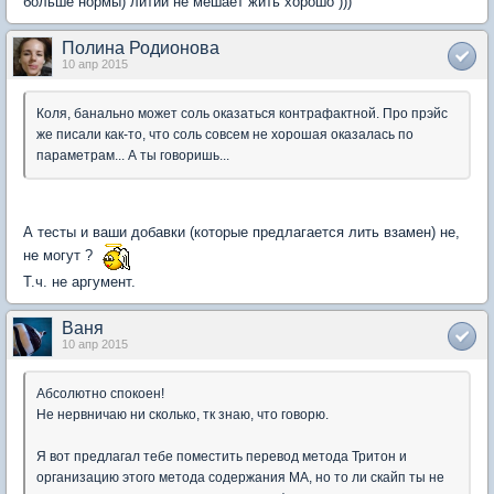
больше нормы) литий не мешает жить хорошо )))
Полина Родионова
10 апр 2015
Коля, банально может соль оказаться контрафактной. Про прэйс
же писали как-то, что соль совсем не хорошая оказалась по
параметрам... А ты говоришь...
А тесты и ваши добавки (которые предлагается лить взамен) не,
не могут ?
Т.ч. не аргумент.
Ваня
10 апр 2015
Абсолютно спокоен!
Не нервничаю ни сколько, тк знаю, что говорю.
Я вот предлагал тебе поместить перевод метода Тритон и
организацию этого метода содержания МА, но то ли скайп ты не