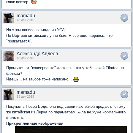
глюк повтор
mamadu
18 дек 2015
На этом написано "маде ин УСА"
Но Вортрон китайский лучче был. Я всё еще надеюсь, что
"прикатается"...
Александр Авдеев
18 дек 2015
Промытся от "консерванта" должен... так у тебя какой Filmtec по
фоткам?
Идешь... на заборе тоже написано...
mamadu
18 дек 2015
Покупал в Новой Воде, они под своей наклейкой продают. К тому
же китайская из Леруа по параметрам была не хуже нормального
филмтэка.
Прикрепленные изображения