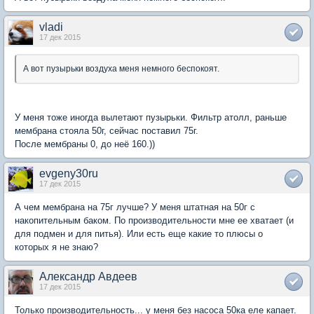
vladi
17 дек 2015
А вот пузырьки воздуха меня немного беспокоят.
У меня тоже иногда вылетают пузырьки. Фильтр атолл, раньше
мембрана стояла 50г, сейчас поставил 75г.
После мембраны 0, до неё 160.))
evgeny30ru
17 дек 2015
А чем мембрана на 75г лучше? У меня штатная на 50г с
накопительным баком. По производительности мне ее хватает (и
для подмен и для питья). Или есть еще какие то плюсы о
которых я не знаю?
Александр Авдеев
17 дек 2015
Только производительность... у меня без насоса 50ка еле капает.