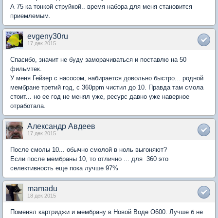
А 75 ка тонкой струйкой.. время набора для меня становится
приемлемым.
evgeny30ru
17 дек 2015
Спасибо, значит не буду заморачиваться и поставлю на 50
фильмтек.
У меня Гейзер с насосом, набирается довольно быстро... родной
мембране третий год, с 360ppm чистил до 10. Правда там смола
стоит... но ее год не менял уже, ресурс давно уже наверное
отработала.
Александр Авдеев
17 дек 2015
После смолы 10... обычно смолой в ноль выгоняют?
Если после мембраны 10, то отлично ... для 360 это
селективность еще пока лучше 97%
mamadu
18 дек 2015
Поменял картриджи и мембрану в Новой Воде О600. Лучше б не