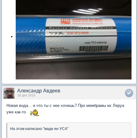
Александр Авдеев
18 дек 2015
Новая вода... и что ты с нее хочешь? Про мембрамы их Леруа
уже как-то
.
На этом написано "маде ин УСА"