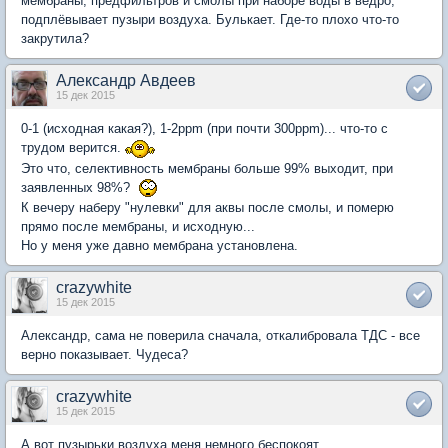
мембраны, предфильтров и смолы при наборе воды в ведро,
подплёвывает пузыри воздуха. Булькает. Где-то плохо что-то
закрутила?
Александр Авдеев
15 дек 2015
0-1 (исходная какая?), 1-2ppm (при почти 300ppm)... что-то с
трудом верится.
Это что, селективность мембраны больше 99% выходит, при
заявленных 98%?
К вечеру наберу "нулевки" для аквы после смолы, и померю
прямо после мембраны, и исходную...
Но у меня уже давно мембрана установлена.
crazywhite
15 дек 2015
Александр, сама не поверила сначала, откалибровала ТДС - все
верно показывает. Чудеса?
crazywhite
15 дек 2015
А вот пузырьки воздуха меня немного беспокоят.