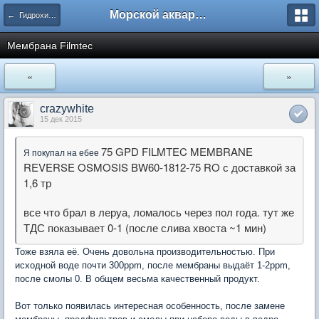
Морской аквариум. Форумы ReefCentral.ru
← Гидрохимия и водоподготовка
Мембрана Filmtec
«
»
crazywhite
15 дек 2015
75 GPD FILMTEC MEMBRANE
Я покупал на ебее
REVERSE OSMOSIS BW60-1812-75 RO с доставкой за
1,6 тр
все что брал в леруа, ломалось через пол года. тут же
ТДС показывает 0-1 (после слива хвоста ~1 мин)
Тоже взяла её. Очень довольна производительностью. При
исходной воде почти 300ppm, после мембраны выдаёт 1-2ppm,
после смолы 0. В общем весьма качественный продукт.
Вот только появилась интересная особенность, после замене