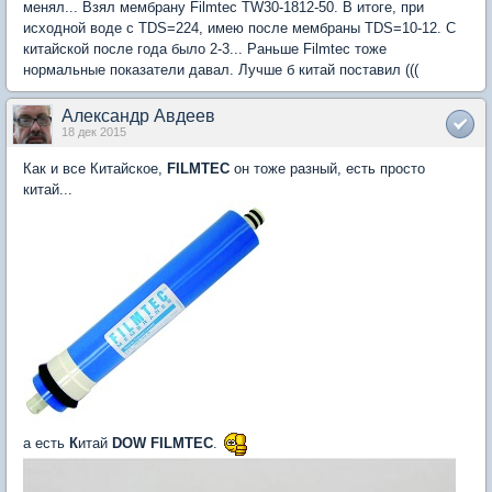
менял... Взял мембрану Filmtec TW30-1812-50. В итоге, при
исходной воде с TDS=224, имею после мембраны TDS=10-12. С
китайской после года было 2-3... Раньше Filmtec тоже
нормальные показатели давал. Лучше б китай поставил (((
Александр Авдеев
18 дек 2015
Как и все Китайское,
FILMTEC
он тоже разный, есть просто
китай...
а есть
К
итай
DOW FILMTEC
.