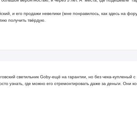
 с большой вероятностью, и через 5 лет. А "места, где подешевле" 
тайский, и его продажи невелики (мне понравилось, как здесь на ф
тию получить твёрдую.
говский светильник Goby-ещё на гарантии, но без чека-купленый с
осто узнать, где можно его отремонтировать даже за деньги. Они к