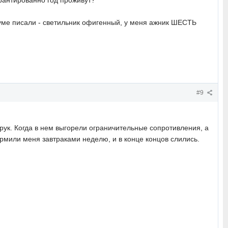
гарантированно год проживут?
оруме писали - светильник офигенный, у меня ажник ШЕСТЬ
#9
 рук. Когда в нем выгорели ограничительные сопротивления, а
ормили меня завтраками неделю, и в конце концов слились.