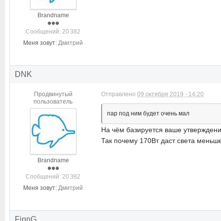
Brandname
Cообщений: 20 382
Меня зовут:
Дмитрий
DNK
Продвинутый
Отправлено
09 октября 2019 - 14:20
пользователь
пар под ним будет очень мал
На чём базируется ваше утверждение
Так почему 170Вт даст света меньш
Brandname
Cообщений: 20 382
Меня зовут:
Дмитрий
FinnG