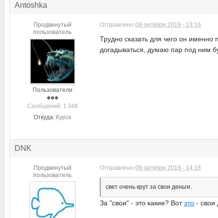
Antoshka
Продвинутый
Отправлено
09 октября 2019 - 13:16
пользователь
Трудно сказать для чего он именно 
догадываться, думаю пар под ним бу
Пользователи
Cообщений: 1 348
Откуда:
Курск
DNK
Продвинутый
Отправлено
09 октября 2019 - 14:18
пользователь
свет очень крут за свои деньги.
За "свои" - это какие? Вот
это
- свои