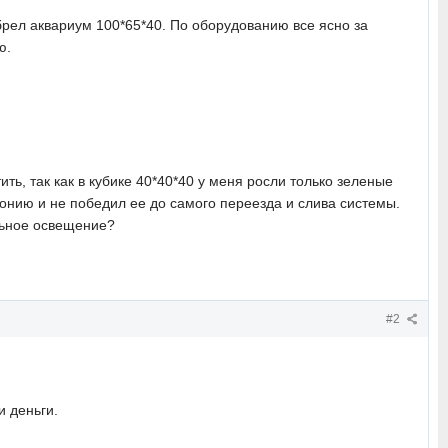
брел аквариум 100*65*40. По оборудованию все ясно за
ю.
ь, так как в кубике 40*40*40 у меня росли только зеленые
онию и не победил ее до самого переезда и слива системы.
ельное освещение?
#2
и деньги.