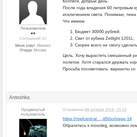
Коллеги, добрый день.
После года владения 60 литровым к
исключением света. Понимаю, тема 
Что имеем:
Пользователи
Бюджет 30000 рублей;
Свет от кубика Zetlight 1201L;
Cообщений: 82
Скорее всего не смогу сделать
Меня зовут:
Михаил
Откуда:
Москва
Цель: Хочу вырастить смешанный риф
политои. Хотя старался держать хо
Просьба посоветовать варианты со с
Antoshka
Продвинутый
Отправлено
08 октября 2019 - 15:13
пользователь
https://reefcentral....-it50xx/page-1#
Обратитесь к movoleg, возможно поме