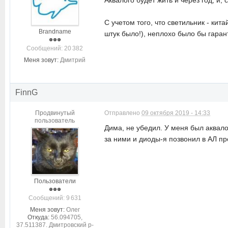
Аквалого будет жить и через год, и,
С учетом того, что светильник - ки
Brandname
штук было!), неплохо было бы гаран
Cообщений: 20 382
Меня зовут:
Дмитрий
FinnG
Продвинутый
Отправлено
09 октября 2019 - 14:33
пользователь
Дима, не убедил. У меня был аквало
за ними и диоды-я позвонил в АЛ пр
Пользователи
Cообщений: 9 631
Меня зовут:
Олег
Откуда:
56.094705,
37.511387. Дмитровский р-