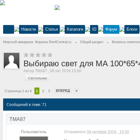
Новости
Статьи
Каталоги
ID
Форум
Блоги
Морской аквариум. Форумы ReefCentral.ru
→
Общий раздел
→
Вопросы новичко
Выбираю свет для МА 100*65*
Автор
TMA87
,
08 окт 2019 15:00
Светильник
ВПЕРЕД
»
Страница 1 из 4
1
2
3
Сообщений в теме: 71
TMA87
Пользователь
Отправлено
08 октября 2019 - 15:00