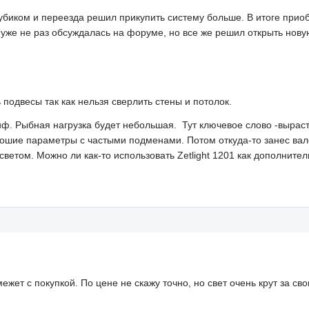
убиком и переезда решил прикупить систему больше. В итоге прио
уже не раз обсуждалась на форуме, но все же решил открыть нову
 подвесы так как нельзя сверлить стены и потолок.
. Рыбная нагрузка будет небольшая. Тут ключевое слово -вырастит
рошие параметры с частыми подменами. Потом откуда-то занес вал
ветом. Можно ли как-то использовать Zetlight 1201 как дополнит
жет с покупкой. По цене не скажу точно, но свет очень крут за сво