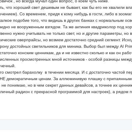
вичок , но всегда мучал один вопрос, о коем чуть ниже.
ь, что хороший свет дешевым не бывает, как бы его не хвалили в
чением). Со временем, придя к кому нибудь в гости, либо в зоомаг
 жалкое подобие того, что видишь в других банках с нормальным 
 видно не вооруженным взгядом. Та же актиния квадриколор под х
твенно нужно учитывать не только свет, но и другие параметры, но в
ические оверпрайсы, но возмем достаточно средний сегмент. Исходя
орону достойных светильников для миника. Выбор был между AI Prim
статочно конским ценникам, да и не известно сколько и как он раб
исленных просмотренных мной источников - особой разницы между 
очечный.
олго смотрел барахолку в течении месяца. И с достаточно частой 
НЬ НЕ демократичным ценам. За аллюминивую плашку с припаянным
то не понимаю, но в чем секрет данных девайсов, а точнее их ценни
личный радион с прекрасной программой для настроек), а рядом п