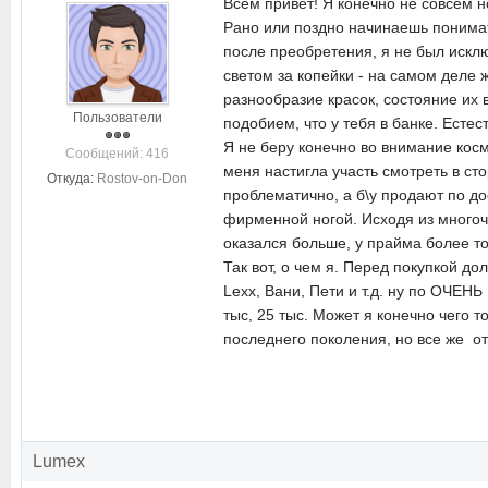
Всем привет! Я конечно не совсем но
Рано или поздно начинаешь понимат
после преобретения, я не был исклю
светом за копейки - на самом деле
разнообразие красок, состояние их
Пользователи
подобием, что у тебя в банке. Естес
Я не беру конечно во внимание косм
Cообщений: 416
меня настигла участь смотреть в ст
Откуда:
Rostov-on-Don
проблематично, а б\у продают по до
фирменной ногой. Исходя из многоч
оказался больше, у прайма более т
Так вот, о чем я. Перед покупкой д
Lexx, Вани, Пети и т.д. ну по ОЧЕ
тыс, 25 тыс. Может я конечно чего 
последнего поколения, но все же от
Lumex