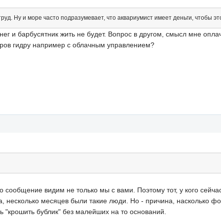
уд. Ну и море часто подразумевает, что аквариумист имеет деньги, чтобы эт
нег и барбусятник жить не будет. Вопрос в другом, смысл мне оплач
ров гидру например с облачным управлением?
 сообщение видим не только мы с вами. Поэтому тот, у кого сейчас
Да, несколько месяцев были такие люди. Но - причина, насколько ф
ь "крошить бублик" без малейших на то оснований.