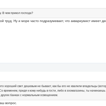
у. В чем прикол господа?
 труд. Ну и море часто подразумевает, что аквариумист имеет ден
что хороший свет дешевым не бывает, как бы его не хвалили владельцы (кот
о временем, придя к кому нибудь в гости, либо в зоомагазины, ты начинаешь 
в других банках с нормальным освещением.
ваш вопрос.