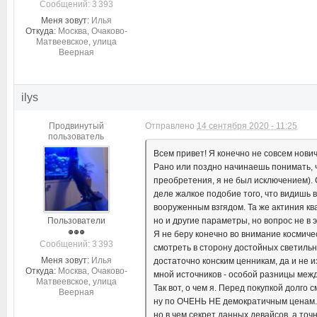
Cообщений: 3 393
Меня зовут:
Илья
Откуда:
Москва, Очаково-
Матвеевское, улица
Веерная
ilys
Продвинутый
Отправлено
14 сентября 2020 - 11:25
пользователь
Всем привет! Я конечно не совсем новичо
Рано или поздно начинаешь понимать, 
преобретения, я не был исключением). С
деле жалкое подобие того, что видишь 
вооруженным взгядом. Та же актиния кв
Пользователи
но и другие параметры, но вопрос не в 
Я не беру конечно во внимание космичес
Cообщений: 3 393
смотреть в сторону достойных светильни
Меня зовут:
Илья
достаточно конским ценникам, да и не 
Откуда:
Москва, Очаково-
мной источников - особой разницы межд
Матвеевское, улица
Так вот, о чем я. Перед покупкой долго
Веерная
ну по ОЧЕНЬ НЕ демократичным ценам. 
но в чем секрет данных девайсов, а то