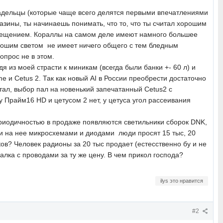
ладельцы (которые чаще всего делятся первыми впечатлениями
азины, ты начинаешь понимать, что то, что ты считал хорошим
освещением. Кораллы на самом деле имеют намного большее
орошим светом не имеет ничего общего с тем бледным
опрос не в этом.
 из моей страсти к миникам (всегда были банки +- 60 л) и
e и Cetus 2. Так как новый AI в России преобрести достаточно
отал, выбор пал на новенький запечатанный Cetus2 с
Прайм16 HD и цетусом 2 нет, у цетуса угол рассеивания
периодичностью в продаже появляются светильники сборок DNK,
и на нее микросхемами и диодами люди просят 15 тыс, 20
ков? Человек радионы за 20 тыс продает (естесственно бу и не
алка с проводами за ту же цену. В чем прикол господа?
ilys это нравится
#2