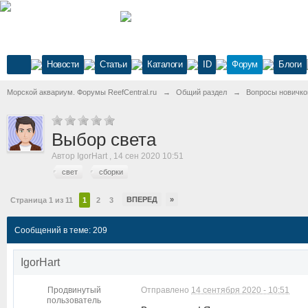
Новости
Статьи
Каталоги
ID
Форум
Блоги
Морской аквариум. Форумы ReefCentral.ru
→
Общий раздел
→
Вопросы новичко
Выбор света
Автор
IgorHart
,
14 сен 2020 10:51
свет
сборки
ВПЕРЕД
»
Страница 1 из 11
1
2
3
Сообщений в теме: 209
IgorHart
Продвинутый
Отправлено
14 сентября 2020 - 10:51
пользователь