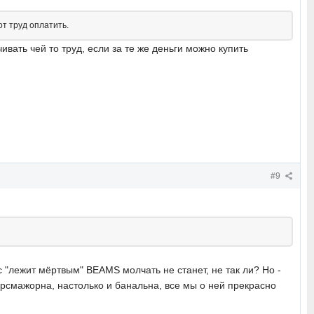
от труд оплатить.
ивать чей то труд, если за те же деньги можно купить
#9
 "лежит мёртвым" BEAMS молчать не станет, не так ли? Но -
орсмажорна, настолько и банальна, все мы о ней прекрасно