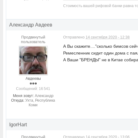
Стоимость вашей рифовой банки равна то
Александр Авдеев
Продвинутый
Отправлено
14 сентября 2020 - 12:38
пользователь
А Вы скажите...."
сколько бимсов сей
Ремесленник сидит один дома с паял
А Ваши "БРЕНДЫ" не в Китае соби
Авдеевы
Cообщений: 16 541
Меня зовут:
Александр
Откуда:
Ухта, Республика
Коми
IgorHart
Продвинутый
Отправлено
14 сентября 2020 - 13:06