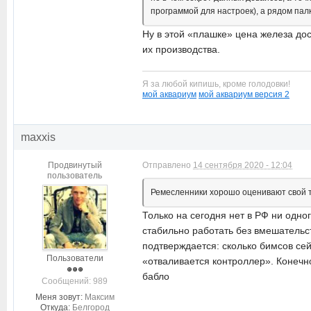
программой для настроек), а рядом палк
Ну в этой «плашке» цена железа дос
их производства.
Я за любой кипишь, кроме голодовки!
мой аквариум
мой аквариум версия 2
maxxis
Продвинутый
Отправлено
14 сентября 2020 - 12:04
пользователь
Ремесленники хорошо оценивают свой тр
Только на сегодня нет в РФ ни одног
стабильно работать без вмешательс
подтверждается: сколько бимсов се
Пользователи
«отваливается контроллер». Конечно
бабло
Cообщений: 989
Меня зовут:
Максим
Откуда:
Белгород