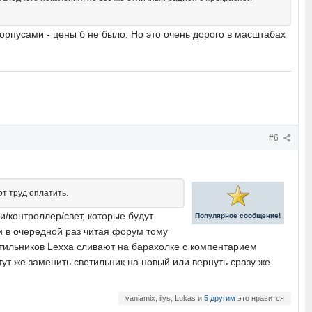
орпусами - цены б не было. Но это очень дорого в масштабах
#6
от труд оплатить.
и/контроллер/свет, которые будут
Популярное сообщение!
и в очередной раз читая форум тому
етильников Lexxa сливают на барахолке с компентарием
тут же заменить светильник на новый или вернуть сразу же
vaniamix, ilys, Lukas и
5 другим
это нравится