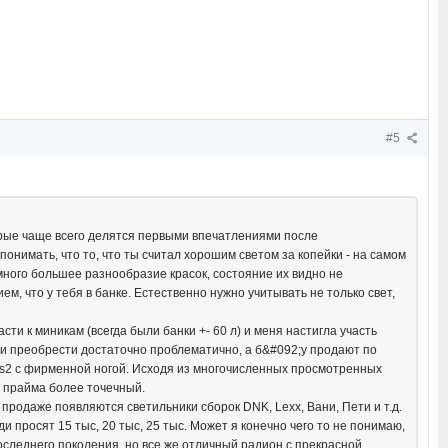
#5
орые чаще всего делятся первыми впечатлениями после
понимать, что то, что ты считал хорошим светом за копейки - на самом
много большее разнообразие красок, состояние их видно не
, что у тебя в банке. Естественно нужно учитывать не только свет,
ти к миникам (всегда были банки +- 60 л) и меня настигла участь
ссии преобрести достаточно проблематично, а б&#092;у продают по
tus2 с фирменной ногой. Исходя из многочисленных просмотренных
у прайма более точечный.
 продаже появляются светильники сборок DNK, Lexx, Вани, Пети и т.д.
росят 15 тыс, 20 тыс, 25 тыс. Может я конечно чего то не понимаю,
последнего поколения, но все же отличный радион с прекрасной