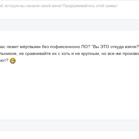
й, которую вы сказали своей жене! Придерживайтесь этой суммы!
час лежит мёртвыми без пофиксенноно ПО? "Вы ЭТО откуда взяли
ьником, не сравнивайте их с хоть и не крупным, но все-же произв
рают?