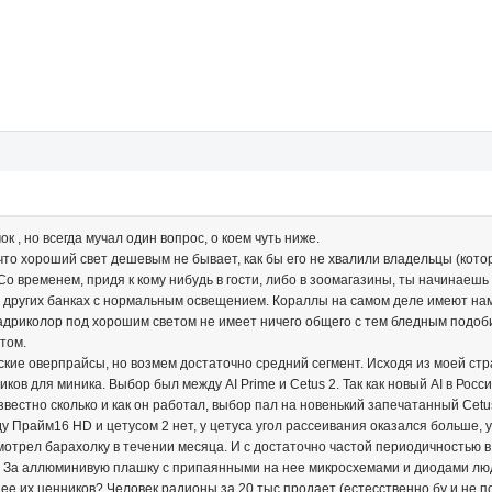
к , но всегда мучал один вопрос, о коем чуть ниже.
что хороший свет дешевым не бывает, как бы его не хвалили владельцы (кот
о временем, придя к кому нибудь в гости, либо в зоомагазины, ты начинаешь 
в других банках с нормальным освещением. Кораллы на самом деле имеют на
адриколор под хорошим светом не имеет ничего общего с тем бледным подобием
этом.
кие оверпрайсы, но возмем достаточно средний сегмент. Исходя из моей страс
ков для миника. Выбор был между AI Prime и Cetus 2. Так как новый AI в Ро
известно сколько и как он работал, выбор пал на новенький запечатанный Ce
у Прайм16 HD и цетусом 2 нет, у цетуса угол рассеивания оказался больше, 
 смотрел барахолку в течении месяца. И с достаточно частой периодичностью в
За аллюминивую плашку с припаянными на нее микросхемами и диодами люди п
чнее их ценников? Человек радионы за 20 тыс продает (естесственно бу и не 