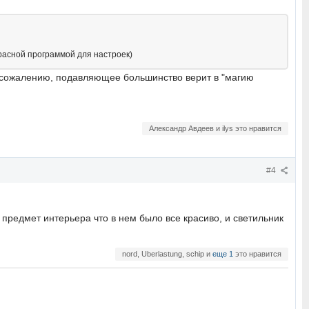
красной программой для настроек)
 К сожалению, подавляющее большинство верит в "магию
Александр Авдеев и ilys это нравится
#4
 предмет интерьера что в нем было все красиво, и светильник
nord, Uberlastung, schip и
еще 1
это нравится