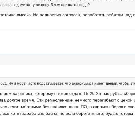
а с проводами за ту же цену. В чем прикол господа?
таточно высока. Но полностью согласен, поработать ребятам над к
уд. Ну и море часто подразумевает, что аквариумист имеет деньги, чтобы эт
о ремесленника, которому я готов отдать 15-20-25 тыс руб за сборк
тва долгое время. Эти ремесленники немного перегибают с ценой 
йчас лежит мёртвыми без пофиксенноно ПО, а сколько сборок и св
 все хотят заработать бабла, но если берете много, будьте готовы 