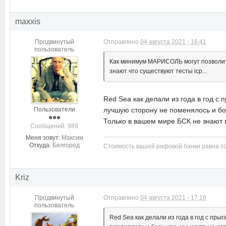
maxxis
Продвинутый
Отправлено
04 августа 2021 - 16:41
пользователь
Как минимум МАРИСОЛЬ могут позволить 
знают что существуют тесты icp...
Red Sea как делали из года в год с
Пользователи
лучшую сторону не поменялось и бол
Только в вашем мире БСК не знают п
Cообщений: 989
Меня зовут:
Максим
Откуда:
Белгород
Стоимость вашей рифовой банки равна то
Kriz
Продвинутый
Отправлено
04 августа 2021 - 17:19
пользователь
Red Sea как делали из года в год с пры