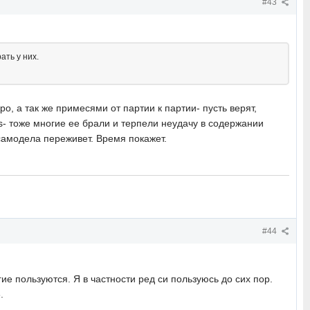
#43
ать у них.
, а так же примесями от партии к партии- пусть верят,
s- тоже многие ее брали и терпели неудачу в содержании
 самодела переживет. Время покажет.
#44
гие пользуются. Я в частности ред си пользуюсь до сих пор.
.