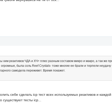
ты хим реактивов ЧДА и ХЧ+ плюс разным составом микро и макро, а так же пр
огромные, была соль Reef Crystals- тоже многие ее брали и терпели неудачу 
старного самодела переживет. Время покажет.
ть себе сделать icp тест всех используемых реактивов и каждой и
 существуют тесты icp...