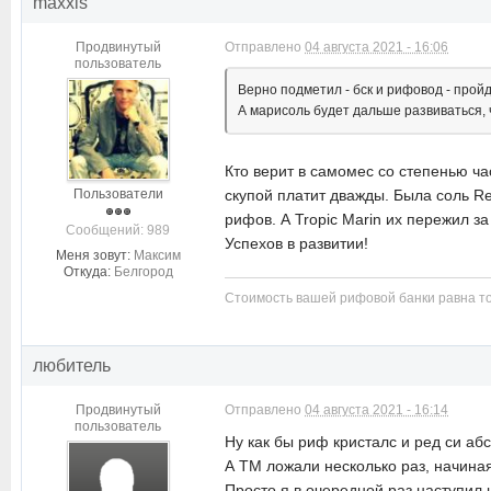
maxxis
Продвинутый
Отправлено
04 августа 2021 - 16:06
пользователь
Верно подметил - бск и рифовод - пройд
А марисоль будет дальше развиваться, ч
Кто верит в самомес со степенью ча
Пользователи
скупой платит дважды. Была соль Re
рифов. А Tropic Marin их пережил з
Cообщений: 989
Успехов в развитии!
Меня зовут:
Максим
Откуда:
Белгород
Стоимость вашей рифовой банки равна то
любитель
Продвинутый
Отправлено
04 августа 2021 - 16:14
пользователь
Ну как бы риф кристалс и ред си абс
А ТМ ложали несколько раз, начиная
Просто я в очередной раз наступил н