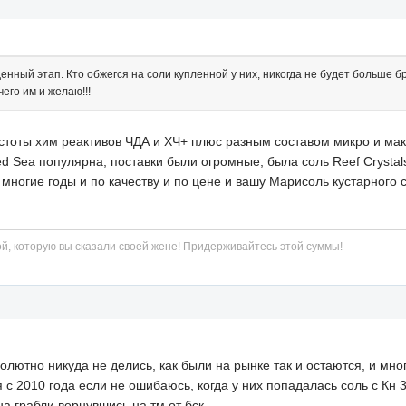
енный этап. Кто обжегся на соли купленной у них, никогда не будет больше бр
его им и желаю!!!
стоты хим реактивов ЧДА и ХЧ+ плюс разным составом микро и макро
d Sea популярна, поставки были огромные, была соль Reef Crystal
а многие годы и по качеству и по цене и вашу Марисоль кустарного
й, которую вы сказали своей жене! Придерживайтесь этой суммы!
олютно никуда не делись, как были на рынке так и остаются, и мно
 с 2010 года если не ошибаюсь, когда у них попадалась соль с Кн 3
а грабли вернувшись на тм от бск...