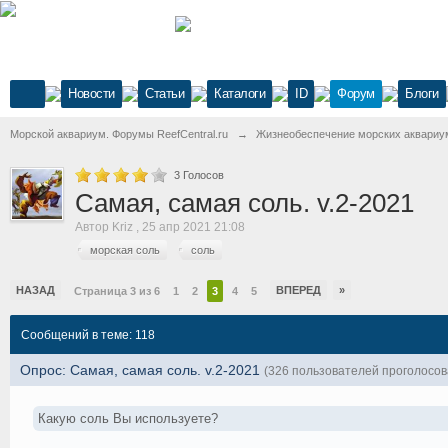
Новости
Статьи
Каталоги
ID
Форум
Блоги
Морской аквариум. Форумы ReefCentral.ru
→
Жизнеобеспечение морских аквариу
3
Голосов
Самая, самая соль. v.2-2021
Автор
Kriz
,
25 апр 2021 21:08
морская соль
соль
НАЗАД
ВПЕРЕД
»
Страница 3 из 6
1
2
3
4
5
Сообщений в теме: 118
Опрос: Самая, самая соль. v.2-2021
(326 пользователей проголосов
Какую соль Вы используете?