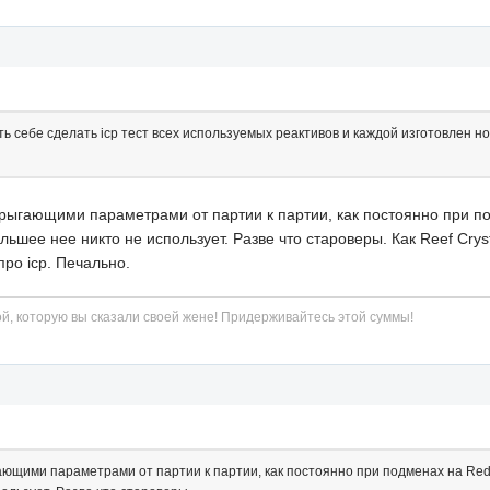
себе сделать icp тест всех используемых реактивов и каждой изготовлен ной
 прыгающими параметрами от партии к партии, как постоянно при по
ьшее нее никто не использует. Разве что староверы. Как Reef Crys
ро icp. Печально.
й, которую вы сказали своей жене! Придерживайтесь этой суммы!
гающими параметрами от партии к партии, как постоянно при подменах на Red