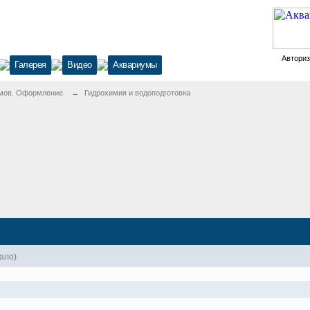
Автори
Галерея
Видео
Аквариумы
мов. Оформление.
→
Гидрохимия и водоподготовка
ало)