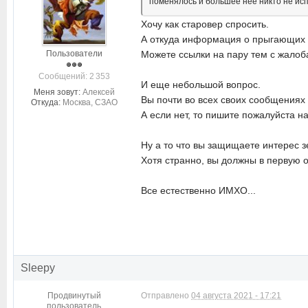
поменялось и большее нее никто не исп
Хочу как старовер спросить.
А откуда информация о прыгающих
Пользователи
Можете ссылки на пару тем с жалоба
Cообщений: 2 353
И еще небольшой вопрос.
Меня зовут:
Алексей
Вы почти во всех своих сообщениях
Откуда:
Москва, СЗАО
А если нет, то пишите пожалуйста н
Ну а то что вы защищаете интерес з
Хотя странно, вы должны в первую 
Все естественно ИМХО...
Sleepy
Продвинутый
Отправлено
04 августа 2021 - 17:21
пользователь