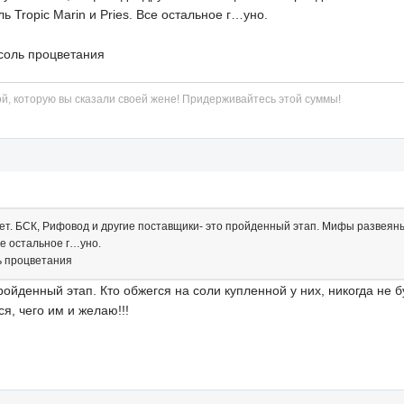
ь Tropic Marin и Pries. Все остальное г…уно.
соль процветания
й, которую вы сказали своей жене! Придерживайтесь этой суммы!
ает. БСК, Рифовод и другие поставщики- это пройденный этап. Мифы развеяны
се остальное г…уно.
ь процветания
ройденный этап. Кто обжегся на соли купленной у них, никогда не б
я, чего им и желаю!!!