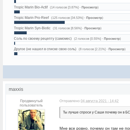
Tropic Marin Bio-Actif
(14 голосов [3.87%] -
Просмотр
)
Tropic Marin Pro-Reef
(125 голосов [34.53%] -
Просмотр
)
Tropic Marin Syn-Biotic
(31 голосов [8.56%] -
Просмотр
)
Соль по своему рецепту (самомес)
(2 голосов [0.55%] -
Просмотр
)
Другое (не нашел в списке свою соль)
(8 голосов [2.21%] -
Просмотр
)
maxxis
Продвинутый
Отправлено
04 августа 2021 - 14:42
пользователь
Ты лучше спроси у Саши почему он в БСК
Мне все ровно, почему он там не п