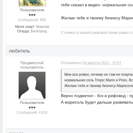
тебе сказал в видео- нормальная сол
Пользователи
Желаю тебе и твоему бизнесу Мари
Cообщений: 989
Меня зовут:
Максим
Откуда:
Белгород
Стоимость вашей рифовой банки равна то
любитель
Продвинутый
Отправлено
04 августа 2021 - 15:57
пользователь
Мне все ровно, почему он там не покуп
нормальная соль Tropic Marin и Pries. В
Желаю тебе и твоему бизнесу Марисол
Верно подметил - бск и рифовод - п
А марисоль будет дальше развиватьс
Пользователи
Cообщений: 4 818