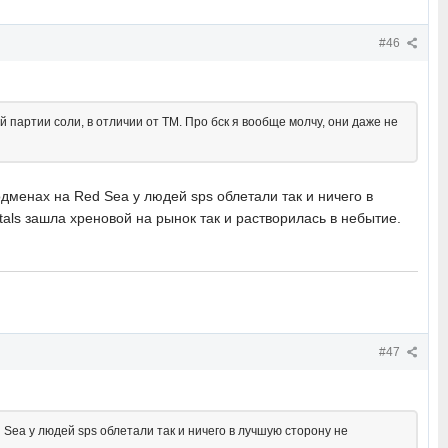
#46
 партии соли, в отличии от ТМ. Про бск я вообще молчу, они даже не
дменах на Red Sea у людей sps облетали так и ничего в
tals зашла хреновой на рынок так и растворилась в небытие.
#47
 Sea у людей sps облетали так и ничего в лучшую сторону не