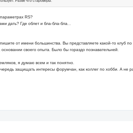
ользует. Разве что староверы.
 параметрах RS?
ми дать? Где облет и бла-бла-бла...
 пишите от имени большинства. Вы представляете какой-то клуб п
а основании своего опыта. Было бы гораздо познавательней.
емляков, я думаю всем и так понятно.
очередь защищать интересы форумчан, как коллег по хобби. А не р