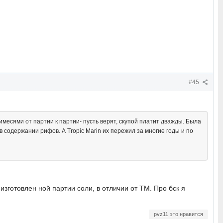
#45
имесями от партии к партии- пусть верят, скупой платит дважды. Была
в содержании рифов. А Tropic Marin их пережил за многие годы и по
зготовлен ной партии соли, в отличии от ТМ. Про бск я
pvz11 это нравится