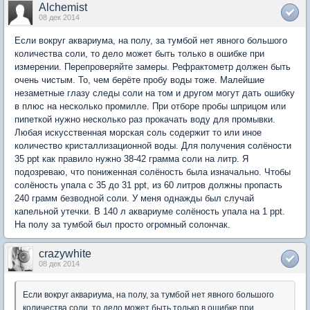
Alchemist
08 дек 2014
Если вокруг аквариума, на полу, за тумбой нет явного большого
количества соли, то дело может быть только в ошибке при
измерении. Перепроверяйте замеры. Рефрактометр должен быть
очень чистым. То, чем берёте пробу воды тоже. Малейшие
незаметные глазу следы соли на том и другом могут дать ошибку
в плюс на несколько промилле. При отборе пробы шприцом или
пипеткой нужно несколько раз прокачать воду для промывки.
Любая искусственная морская соль содержит то или иное
количество кристаллизационной воды. Для получения солёности
35 ppt как правило нужно 38-42 грамма соли на литр. Я
подозреваю, что пониженная солёность была изначально. Чтобы
солёность упала с 35 до 31 ppt, из 60 литров должны пропасть
240 грамм безводной соли. У меня однажды был случай
капельной утечки. В 140 л аквариуме солёность упала на 1 ppt.
На полу за тумбой был просто огромный солончак.
crazywhite
08 дек 2014
Если вокруг аквариума, на полу, за тумбой нет явного большого
количества соли, то дело может быть только в ошибке при