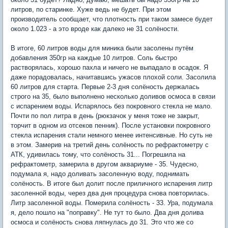
литров, по старинке. Хуже ведь не будет. При этом
производитель сообщает, что плотность при таком замесе будет
около 1.023 - а это вроде как далеко не 31 солёности.
В итоге, 60 литров воды для миника были засолены путём
добавления 350гр на каждые 10 литров. Соль быстро
растворялась, хорошо пахла и ничего не выпадало в осадок. Я
даже порадовалась, начитавшись ужасов плохой соли. Засолила
60 литров для старта. Первые 2-3 дня солёность держалась
строго на 35, было выполнено несколько доливов осмоса в связи
с испарением воды. Испарялось без покровного стекла не мало.
Почти по пол литра в день (рюкзачок у меня тоже не закрыт,
торчит в одном из отсеков пенник). После установки покровного
стекла испарения стали немного менее интенсивные. Но суть не
в этом. Замерив на третий день солёность по рефрактометру с
АТК, удивилась тому, что солёность 31... Погрешила на
рефрактометр, замерила в другом аквариуме - 35. Чудесно,
подумала я, надо доливать засоленную воду, поднимать
солёность. В итоге был долит после приличного испарения литр
засоленной воды, через два дня процедура снова повторилась.
Литр засоленной воды. Померила солёность - 33. Ура, подумала
я, дело пошло на "поправку". Не тут то было. Два дня долива
осмоса и солёность снова ляпнулась до 31. Это что же со