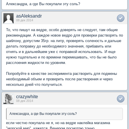
Александра, а где Вы покупали эту соль?
asAleksandr
08 дек 2014
То, что пишут на ведре, особо доверять не следует, там общие
рекомендации. А каждое новое ведро для проверки растворять по
шаблону, допустим 35гр. на литр, проверять соленость и дальше
делать поправку до необходимого значения, прибавить или
отнять и в дальнейшем уже с поправкой использовать. И еще
нужно тщательно и по времени перемешивать, что бы не было
расслоения жидкости по уровням.
Попробуйте в качестве эксперимента растворить для подмены
необходимый объем и проверить после растворения и через
несколько дней что получиться.
crazywhite
08 дек 2014
Александра, а где Вы покупали эту соль?
если честно покупала не я, но на ведре наклейка магазина
"морской мир", кажется. Вечером посмотрю точно.