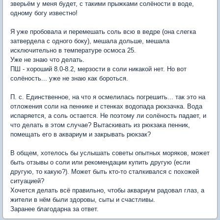
зверьём у меня будет, с такими прыжками солёности в воде,
одному богу известно!
Я уже пробовала и перемешать соль всю в ведре (она слегка
затвердела с одного боку), мешала дольше, мешала
исключительно в температуре осмоса 25.
Уже не знаю что делать.
ПШ - хороший 8.0-8.2, мерзости в соли никакой нет. Но вот
солёность... уже не знаю как бороться.
П. с. Единственное, на что я осмелилась погрешить... так это на
отложения соли на пеннике и стенках водопада рюкзачка. Вода
испаряется, а соль остается. Не поэтому ли солёность падает, и
что делать в этом случае? Вытаскивать из рюкзака пенник,
помещать его в аквариум и закрывать рюкзак?
В общем, хотелось бы услышать советы опытных моряков, может
быть отзывы о соли или рекомендации купить другую (если
другую, то какую?). Может быть кто-то сталкивался с похожей
ситуацией?
Хочется делать всё правильно, чтобы аквариум радовал глаз, а
жители в нём были здоровы, сыты и счастливы.
Заранее благодарна за ответ.