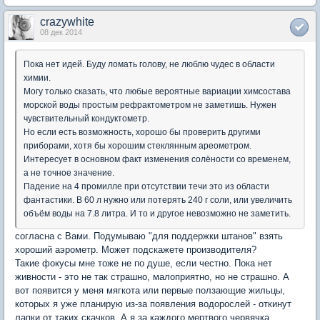
crazywhite
08 дек 2014
Пока нет идей. Буду ломать голову, не люблю чудес в области
химии.
Могу только сказать, что любые вероятные вариации химсостава
морской воды простым рефрактометром не заметишь. Нужен
чувствительный кондуктометр.
Но если есть возможность, хорошо бы проверить другими
приборами, хотя бы хорошим стеклянным ареометром.
Интересует в основном факт изменения солёности со временем,
а не точное значение.
Падение на 4 промилле при отсутствии течи это из области
фантастики. В 60 л нужно или потерять 240 г соли, или увеличить
объём воды на 7.8 литра. И то и другое невозможно не заметить.
согласна с Вами. Подумываю "для поддержки штанов" взять
хороший аэрометр. Может подскажете производителя?
Такие фокусы мне тоже не по душе, если честно. Пока нет
живности - это не так страшно, малоприятно, но не страшно. А
вот появится у меня мягкота или первые ползающие жильцы,
которых я уже планирую из-за появления водорослей - откинут
лапки от таких скачков. А я за каждого мертвого червячка