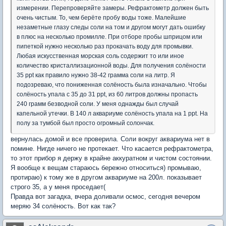
измерении. Перепроверяйте замеры. Рефрактометр должен быть
очень чистым. То, чем берёте пробу воды тоже. Малейшие
незаметные глазу следы соли на том и другом могут дать ошибку
в плюс на несколько промилле. При отборе пробы шприцом или
пипеткой нужно несколько раз прокачать воду для промывки.
Любая искусственная морская соль содержит то или иное
количество кристаллизационной воды. Для получения солёности
35 ppt как правило нужно 38-42 грамма соли на литр. Я
подозреваю, что пониженная солёность была изначально. Чтобы
солёность упала с 35 до 31 ppt, из 60 литров должны пропасть
240 грамм безводной соли. У меня однажды был случай
капельной утечки. В 140 л аквариуме солёность упала на 1 ppt. На
полу за тумбой был просто огромный солончак.
вернулась домой и все проверила. Соли вокруг аквариума нет в
помине. Нигде ничего не протекает. Что касается рефрактометра,
то этот прибор я держу в крайне аккуратном и чистом состоянии.
Я вообще к вещам стараюсь бережно относиться) промываю,
протираю) к тому же в другом аквариуме на 200л. показывает
строго 35, а у меня проседает(
Правда вот загадка, вчера доливали осмос, сегодня вечером
меряю 34 солёность. Вот как так?