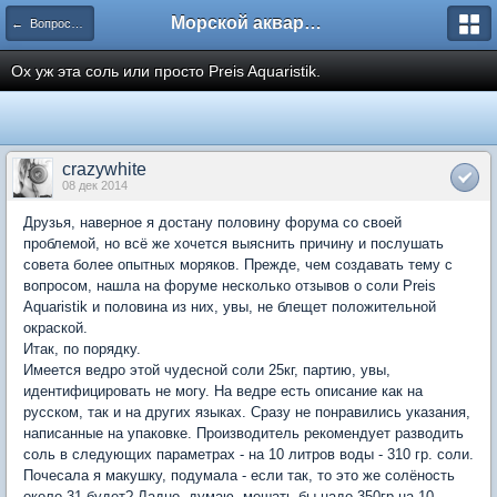
Морской аквариум. Форумы ReefCentral.ru
← Вопросы новичков
Ох уж эта соль или просто Preis Aquaristik.
crazywhite
08 дек 2014
Друзья, наверное я достану половину форума со своей
проблемой, но всё же хочется выяснить причину и послушать
совета более опытных моряков. Прежде, чем создавать тему с
вопросом, нашла на форуме несколько отзывов о соли Preis
Aquaristik и половина из них, увы, не блещет положительной
окраской.
Итак, по порядку.
Имеется ведро этой чудесной соли 25кг, партию, увы,
идентифицировать не могу. На ведре есть описание как на
русском, так и на других языках. Сразу не понравились указания,
написанные на упаковке. Производитель рекомендует разводить
соль в следующих параметрах - на 10 литров воды - 310 гр. соли.
Почесала я макушку, подумала - если так, то это же солёность
около 31 будет? Ладно, думаю, мешать бы надо 350гр на 10