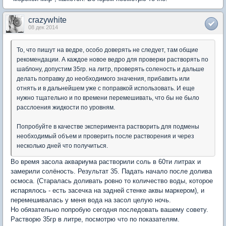
crazywhite
08 дек 2014
То, что пишут на ведре, особо доверять не следует, там общие
рекомендации. А каждое новое ведро для проверки растворять по
шаблону, допустим 35гр. на литр, проверять соленость и дальше
делать поправку до необходимого значения, прибавить или
отнять и в дальнейшем уже с поправкой использовать. И еще
нужно тщательно и по времени перемешивать, что бы не было
расслоения жидкости по уровням.
Попробуйте в качестве эксперимента растворить для подмены
необходимый объем и проверить после растворения и через
несколько дней что получиться.
Во время засола аквариума растворили соль в 60ти литрах и
замерили солёность. Результат 35. Падать начало после долива
осмоса. (Старалась доливать ровно то количество воды, которое
испарялось - есть засечка на задней стенке аквы маркером), и
перемешивалась у меня вода на засол целую ночь.
Но обязательно попробую сегодня последовать вашему совету.
Растворю 35гр в литре, посмотрю что по показателям.