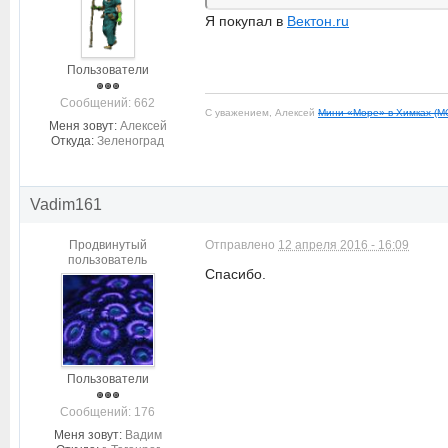
Я покупал в
Вектон.ru
Пользователи
Cообщений: 662
С уважением, Алексей
Мини «Море» в Химках (М
Меня зовут:
Алексей
Откуда:
Зеленоград
Vadim161
Продвинутый
Отправлено
12 апреля 2016 - 16:09
пользователь
Спасибо.
Пользователи
Cообщений: 176
Меня зовут:
Вадим