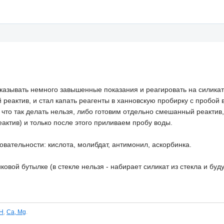
оказывать немного завышенные показания и реагировать на силикаты 
 реактив, и стал капать реагенты в ханновскую пробирку с пробой 
 что так делать нельзя, либо готовим отдельно смешанный реактив
актив) и только после этого приливаем пробу воды.
вательности: кислота, молибдат, антимонил, аскорбинка.
ковой бутылке (в стекле нельзя - набирает силикат из стекла и бу
H
,
Ca, Mg
.