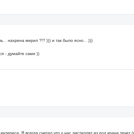
... нахрена мерил ?!? ))) и так было ясно... )))
ся - думайте сами ))
нтереса. Я всегда считал что у нас дистиллят из под крана течет (