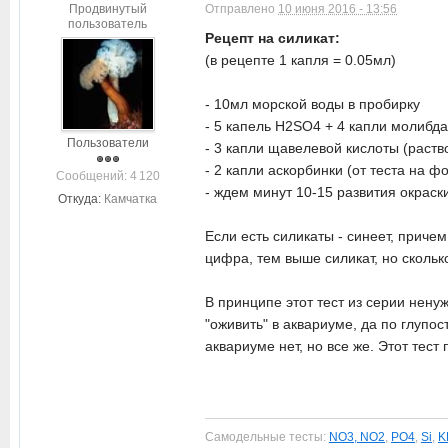
Продвинутый
Отправлено
10 июня 2016 - 13:56
пользователь
Рецепт на силикат:
(в рецепте 1 капля = 0.05мл)
- 10мл морской воды в пробирку
- 5 капель H2SO4 + 4 капли молибда
Пользователи
- 3 капли щавелевой кислоты (раств
- 2 капли аскорбинки (от теста на ф
Cообщений: 4 120
- ждем минут 10-15 развития окраски
Откуда:
Камчатка
Если есть силикаты - синеет, приче
цифра, тем выше силикат, но скольк
В принципе этот тест из серии нену
"оживить" в аквариуме, да по глупос
аквариуме нет, но все же. Этот тест
Самодельные тесты:
NO3, NO2
,
PO4
,
Si
,
K