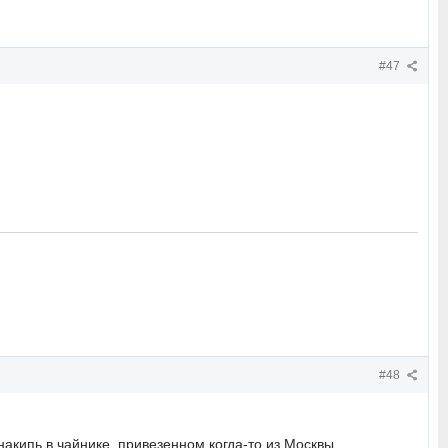
#47
#48
накипь в чайнике, привезенном когда-то из Москвы,