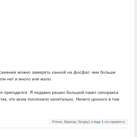
 посинения можно замерять ханной на фосфат, чем больше
или нет и много или мало.
мне пригодился. Я недавно решил большой пакет сипоракса
 так, что всем поплохело капитально. Ничего ценного в том
Primus, Batusay, SergeyL и
еще 1
это нравится