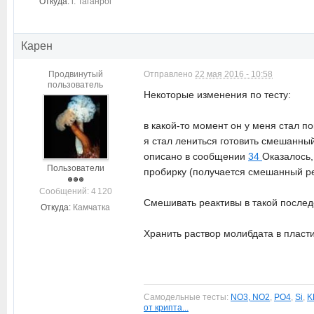
Откуда:
г. Таганрог
Карен
Продвинутый
Отправлено
22 мая 2016 - 10:58
пользователь
Некоторые изменения по тесту:
в какой-то момент он у меня стал п
я стал лениться готовить смешанный
описано в сообщении
34
Оказалось,
Пользователи
пробирку (получается смешанный ре
Cообщений: 4 120
Смешивать реактивы в такой последо
Откуда:
Камчатка
Хранить раствор молибдата в пласти
Самодельные тесты:
NO3, NO2
,
PO4
,
Si
,
K
от крипта...