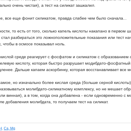
льно очень чистая), а тест на силикат зашкалил.
е, все еще фонит силикатом, правда слабее чем было сначала...
ости, то есть от того, сколько капель кислоты накапано в первом ш
е стал разбираться это ложноположительные показания или тест н
к, чтобы в осмосе показывал ноль.
 кислой среде реагирует с фосфатом и силикатом с образованием 
елевую кислоту, которая быстро разрушает модибдато-фосфатный 
ленее. Дальше капаем аскорбинку, которая восстанавливает все 
амое, но изначально более кислая среда (больше серной кислоты) 
бразовываться молибдато-силикатному комплексу, но не мешает о
или винная), а в том, когда она добавлена - если одновременно с 
ле добавления молибдата, то получаем тест на силикат.
H
,
Ca, Mg
.