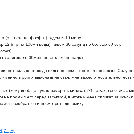
та (от теста на фосфат), ждем 5-10 минут
ор 12.6 гр на 100мл воды), ждем 30 секунд но больше 60 сек
осфат)
 (в оригинале 30мин, но столько не надо)
м синеет сильно, гораздо сильнее, чем в тесте на фосфаты. Силу
о именно в ppm я выяснять не стал, мне важно относительно, есть 
жных (кому вообще нужно измерять силикаты?) но как раз сейчас 
ти не промыл его перед засыпкой, в итоге у меня силикат зашкалил
 помог разобраться и посмотреть динамику.
H
,
Ca, Mg
.