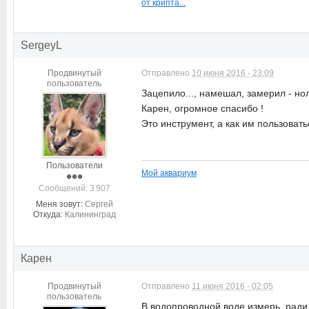
от крипта...
SergeyL
Продвинутый
Отправлено
10 июня 2016 - 23:09
пользователь
Зацепило..., намешал, замерил - ноль
Карен, огромное спасибо !
Это инструмент, а как им пользовать
Пользователи
Мой аквариум
Cообщений: 3 907
Меня зовут:
Сергей
Откуда:
Калининград
Карен
Продвинутый
Отправлено
11 июня 2016 - 02:05
пользователь
В водопроводной воде измерь, ради и