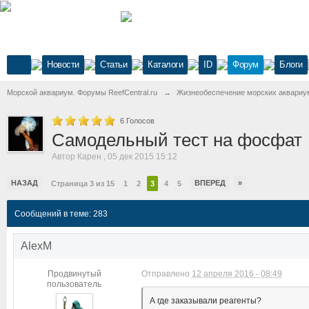
Новости
Статьи
Каталоги
ID
Форум
Блоги
Морской аквариум. Форумы ReefCentral.ru
→
Жизнеобеспечение морских аквариу
6
Голосов
Самодельный тест на фосфат
Автор
Карен
,
05 дек 2015 15:12
НАЗАД
ВПЕРЕД
»
Страница 3 из 15
1
2
3
4
5
Сообщений в теме: 283
AlexM
Продвинутый
Отправлено
12 апреля 2016 - 08:49
пользователь
А где заказывали реагенты?