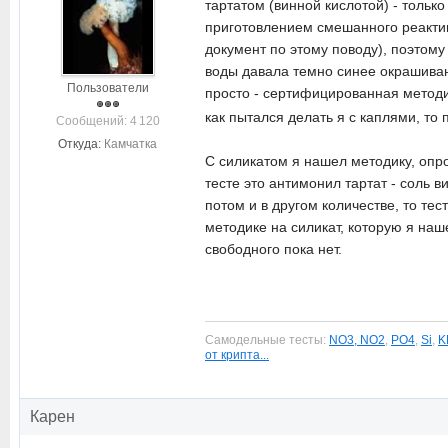
тартатом (винной кислотой) - только
приготовлением смешанного реактив
документ по этому поводу), поэтому
воды давала темно синее окрашивани
Пользователи
просто - сертифицированная методик
как пытался делать я с каплями, то 
Cообщений: 4 120
Откуда:
Камчатка
С силикатом я нашел методику, опр
тесте это антимонил тартат - соль в
потом и в другом количестве, то тес
методике на силикат, которую я наш
свободного пока нет.
Самодельные тесты:
NO3, NO2
,
PO4
,
Si
,
K
от крипта...
Карен