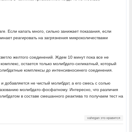
аге. Если капать много, сильно занижает показания, если
ачинает реагировать на загрязнения микроколичествами
светло желтого соединений. Ждем 10 минут пока все не
комплекс, остается только молибдато-силикатный, который
молибдатные комплексы до интенсивносинего соединения.
и добавляется не чистый молибдат, а его смесь с солью
бразованию молибдато-фосфатному. Интересно, что различия
молибдатом в составе смешанного реактива то получаем тест на
vahegan это нравится