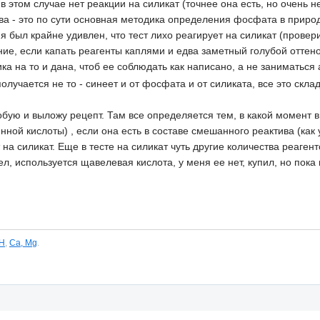
 в этом случае нет реакции на силикат (точнее она есть, но очень 
а - это по сути основная методика определения фосфата в приро
 я был крайне удивлен, что тест лихо реагирует на силикат (провер
е, если капать реагенты каплями и едва заметный голубой оттенок
а на то и дана, чтоб ее соблюдать как написано, а не заниматьс
получается не то - синеет и от фосфата и от силиката, все это скл
обую и выложу рецепт. Там все определяется тем, в какой момент
инной кислоты) , если она есть в составе смешанного реактива (как
т на силикат. Еще в тесте на силикат чуть другие количества реаге
ел, используется щавелевая кислота, у меня ее нет, купил, но пок
H
,
Ca, Mg
.