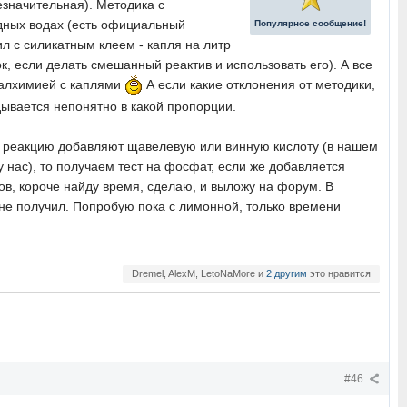
незначительная). Методика с
дных водах (есть официальный
Популярное сообщение!
ил с силикатным клеем - капля на литр
, если делать смешанный реактив и использовать его). А все
я алхимией с каплями
А если какие отклонения от методики,
адывается непонятно в какой пропорции.
 в реакцию добавляют щавелевую или винную кислоту (в нашем
 у нас), то получаем тест на фосфат, если же добавляется
нтов, короче найду время, сделаю, и выложу на форум. В
а не получил. Попробую пока с лимонной, только времени
Dremel, AlexM, LetoNaMore и
2 другим
это нравится
#46