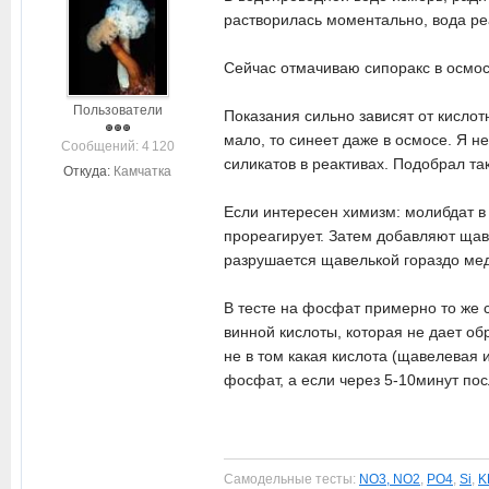
растворилась моментально, вода реа
Сейчас отмачиваю сипоракс в осмос
Пользователи
Показания сильно зависят от кислотн
мало, то синеет даже в осмосе. Я н
Cообщений: 4 120
силикатов в реактивах. Подобрал та
Откуда:
Камчатка
Если интересен химизм: молибдат в
прореагирует. Затем добавляют щав
разрушается щавелькой гораздо мед
В тесте на фосфат примерно то же с
винной кислоты, которая не дает о
не в том какая кислота (щавелевая 
фосфат, а если через 5-10минут пос
Самодельные тесты:
NO3, NO2
,
PO4
,
Si
,
K