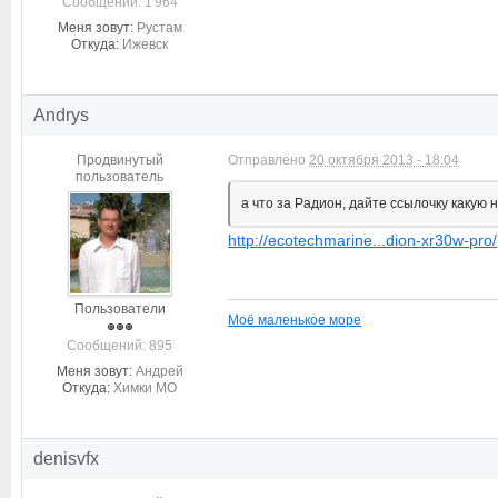
Cообщений: 1 964
Меня зовут:
Рустам
Откуда:
Ижевск
Andrys
Продвинутый
Отправлено
20 октября 2013 - 18:04
пользователь
а что за Радион, дайте ссылочку какую 
http://ecotechmarine...dion-xr30w-pro/
Пользователи
Моё маленькое море
Cообщений: 895
Меня зовут:
Андрей
Откуда:
Химки МО
denisvfx