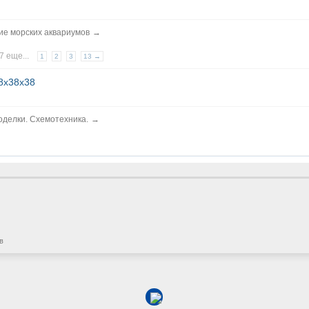
е морских аквариумов
→
7 еще...
1
2
3
13 →
8х38х38
моделки. Схемотехника.
→
в