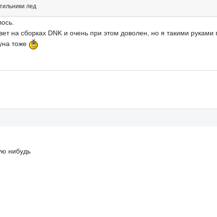
тильники лед
лось.
свет на сборках DNK и очень при этом доволен, но я такими руками 
ауна тоже
кую нибудь