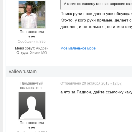
А какие по вашему мнению хорошие све
Поиск рулит, все давно уже обсужда
Кто-то, у кого руки прямые, делает 
доволен, и не только я, но и моя ф
Пользователи
Cообщений: 895
Меня зовут:
Андрей
Моё маленькое море
Откуда:
Химки МО
valiewrustam
Продвинутый
Отправлено
20 октября 2013 - 12:07
пользователь
а что за Радион, дайте ссылочку ка
Пользователи