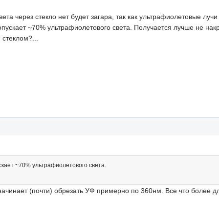
вета через стекло нет будет загара, так как ультрафиолетовые лучи
ропускает ~70% ультрафиолетового света. Получается лучше не нак
 стеклом?...
ускает ~70% ультрафиолетового света.
 начинает (почти) обрезать УФ примерно по 360нм. Все что более 