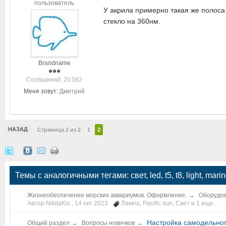
пользователь
У акрила примерно такая же полоса 
стекло на 360нм.
Brandname
Cообщений: 20 382
Меня зовут:
Дмитрий
НАЗАД
Страница 2 из 2
1
2
Темы с аналогичными тегами: свет, led, t5, t8, light, mari
Жизнеобеспечение морских аквариумов. Оформление.
→
Оборудов
Автор NikitaKis ,
14 окт 2023
Лампа
,
Pacific sun
,
Свет
и 1 еще...
Настройка самодельног
Общий раздел
→
Вопросы новичков
→