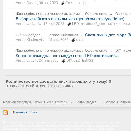
Автор Darell ,
30 авг 2023
Свет
1
2
Жизнеобеспечение морских аквариумов. Оформление.
→
Освещени
Выбор китайского светильника (цена/качество/удобство)
Автор vaniamix ,
18 июн 2023
LED
,
китайский_свет
,
светильник
и 
Светильник для моря 3
Общий раздел
→
Вопросы новичков
→
Автор Kinderovich ,
15 апр 2022
свет
Жизнеобеспечение морских аквариумов. Оформление.
→
DIY - са
Концепт самодельного модульного LED светильника.
Автор bbasil ,
24 янв 2022
DIY
,
LED
,
ESP32
Количество пользователей, читающих эту тему: 0
0 пользователей, 0 гостей, 0 анонимных
Морской аквариум. Форумы ReefCentral.ru
→
Общий раздел
→
Вопросы новичко
Изменить стиль
Полная или частичная публикация любых материалов данного сайта в интернете
возможна только при получении письменного разрешения администрации сайта.
Полная или частичная публикация любых материалов данного сайта в любых