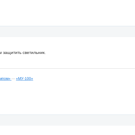
 защитить светильник.
сампом»
---
«МУ-100»