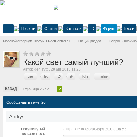
Новости
Статьи
Каталоги
ID
Форум
Блоги
Морской аквариум. Форумы ReefCentral.ru
→
Общий раздел
→
Вопросы новичко
Какой свет самый лучший?
Автор
denisvfx
,
28 авг 2013 11:25
свет
led
t5
t8
light
marine
НАЗАД
Страница 2 из 2
1
2
Сообщений в теме: 26
Andrys
Продвинутый
Отправлено
09 октября 2013 - 08:57
пользователь