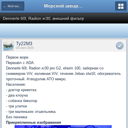
Морской аквариум. Форумы ReefCentral.ru
← Мой маленький морской аквариум
Dennerle 60l, Radion xr30, внешний фильтр
Ty22M3
03 июл 2020
Первое море.
Перешёл с ADA.
Dennerle 60l, Radion xr30 pro G2, eheim 100, заборная со
скиммером ViV, изливная ViV, течение Jebao slw10, обогреватель
проточный. Атводолив ATO микро.
Население:
- доктор креветка
- два клоуна
- собачка биколор
- три улитки
- три маленьких отшельника.
Без пенника
Прикрепленные изображения