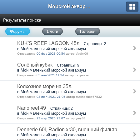
Морской аквариум. Форумы ReefCentral.ru
Результаты поиска
Форумы
Блоги
Галерея
KUK'S REEF LAGOON 45л
Страницы: 2
в Мой маленький морской аквариум
Отправлено
09 фев 2023 00:54
автор Vadim09
Солёный кубик
Страницы: 9
в Мой маленький морской аквариум
Отправлено
03 ноя 2021 11:34
автор Катринка
Колхозное море на 35л.
в Мой маленький морской аквариум
Отправлено
03 июл 2021 21:05
автор marinochka67832
Nano reef 49
Страницы: 2
в Мой маленький морской аквариум
Отправлено
23 мар 2020 23:07
автор yury88
Dennerle 60l, Radion xr30, внешний фильтр
в Мой маленький морской аквариум
Отправлено
03 июл 2020 14:06
автор Ty22M3