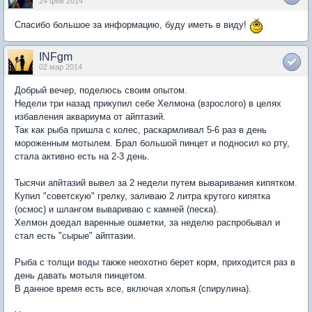
24 фев 2014
Спасибо большое за информацию, буду иметь в виду!
INFgm
02 мар 2014
Добрый вечер, поделюсь своим опытом.
Недели три назад прикупил себе Хелмона (взрослого) в целях
избавления аквариума от айптазий.
Так как рыба пришла с колес, раскармливал 5-6 раз в день
мороженным мотылем. Брал большой пинцет и подносил ко рту,
стала активно есть на 2-3 день.
Тысячи апйтазий вывел за 2 недели путем вываривания кипятком.
Купил "советскую" грелку, заливаю 2 литра крутого кипятка
(осмос) и шлангом вывариваю с камней (песка).
Хелмон доедал варенные ошметки, за неделю распробывал и
стал есть "сырые" айптазии.
Рыба с толщи воды также неохотно берет корм, приходится раз в
день давать мотыля пинцетом.
В данное время есть все, включая хлопья (спирулина).