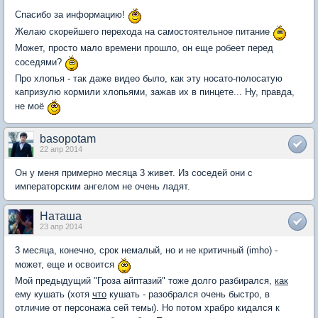
Спасибо за информацию!
Желаю скорейшего перехода на самостоятельное питание
Может, просто мало времени прошло, он еще робеет перед
соседями?
Про хлопья - так даже видео было, как эту носато-полосатую
капризулю кормили хлопьями, зажав их в пинцете... Ну, правда,
не моё
basopotam
22 апр 2014
Он у меня примерно месяца 3 живет. Из соседей они с
императорским ангелом не очень ладят.
Наташа
23 апр 2014
3 месяца, конечно, срок немалый, но и не критичный (imho) -
может, еще и освоится
Мой предыдущий "Гроза айптазий" тоже долго разбирался,
как
ему кушать (хотя
что
кушать - разобрался очень быстро, в
отличие от персонажа сей темы). Но потом храбро кидался к