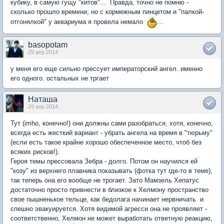
кубику, в самую гущу "китов"... Правда, точно не помню -
сколько прошло времени, но с кормежным пинцетом и "палкой-
отгонялкой" у аквариума я провела немало
...
basopotam
29 апр 2014
у меня его еще сильно прессует императорский ангел. именно
его одного. остальных не тргает
Наташа
29 апр 2014
Тут (imho, конечно!) они должны сами разобраться, хотя, конечно,
всегда есть жесткий вариант - убрать ангела на время в "тюрьму"
(если есть такое крайне хорошо обеспеченное место, чтоб без
всяких рисков!).
Героя темы прессовала Зебра - долго. Потом он научился ей
"козу" из верхнего плавника показывать (фотка тут где-то в теме),
так теперь она его вообще не трогает. Зато Мамзель Хепатус
достаточно просто привнести в близкое к Хелмону пространство
свое пышненькое тельце, как бедолага начинает нервничать и
спешно эвакуируется. Хотя видимой агресси она не проявляет -
соответственно, Хелмон не может выработать ответную реакцию,