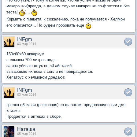
что кто успел - тому и котлетки, кто не успел - пожалте одни
макарошки(правда, в данном случае макарошки по-флотски и без
теста!
)...
Кормить с пинцета, к сожалению, пока не получается - Хелмон
его опасается... Но будем пробовать еще
INFgm
03 мар 2014
150х60х60 аквариум
с сампом 700 литров воды.
за раз убиваю штук по 50 айптазий.
вывариваю их пока в сопли не превращаются.
Хепатрус с хелмоном доедают.
INFgm
03 мар 2014
Грелка обычная (резиновая) со шлангом, предназначенным для
клизмы.
Продается в аптеках в сборе.
Наташа
05 мар 2014