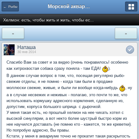
Морской аквариум. Форумы ReefCentral.ru
← Рыбы
Хелмон: есть, чтобы жить и жить, чтобы ес...
«
»
Наташа
30 янв 2014
Спасибо Вам за совет и за видео (очень понравилось! особенно
как хитрохвостая собака сразу поняла - там ЕДА!
).
В данном случае вопрос в том, что, посещая регулярно рыбо-
свежие отделы, я не помню - когда там были в продаже
моллюски свежие, живые, и были ли вообще когда-нибудь
, ну
а в случае несвежих и неживых - полагаю, это почти то же, что
использовать кормушку адресного кормления, сделанную из,
допустим, корпуса большого шприца с дырочкой.
У меня такая есть, но прошлый хелмон на нее чихать хотел с
высокой синулярии, а вот некто более шустрый быстро корм из
нее научился доставать (не помню кто - кажется, те же креветки).
Но попробую адресно, Вы правы.
Кстати, у меня в аквариуме точно не прокатит такая раскрытость