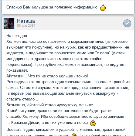
Спасибо Вам большое за полезную информацию!
Наташа
03 апр 2014
На сегодня.
Хелмон полностью ест артемию и мороженный микс (из которого
выбирает что покрупнее), но на кубик, как его предшественник, не
кидается, а подбирает то проносится мимо или "с пола" (у стаи
мандариновых дракончиков морды при этом крайне
недовольные). Про трубочника может и вспоминает, но виду не
показывает.
Айптазии... Что их не стало больше - точно!
Раз видела как он трепал один экземплярчик - попала с травой из
сампа. С тем же звуком, что и его предшественник - скрежетание,
в первый раз вызывающий желание кинуться к аквариуму -
спасать стекло...
Возможно, айптазий стало чууууточку меньше.
В мой ситуации, даже если их поголовье не будет расти -
спасибо Хелмону. Ибо освободившееся место шустро занимают
... Красные Диски, а вот их уже никто не ест
Воевать "ядом, кинжалом и удавкой" с живностью, даже гадкой,
у меня, к сожалению, не выходит
По крайней мере, пока эта