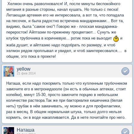
Хелмон очень разволновался! И, после минуты беспокойного
метания в разные стороны, начал кушать. Но только с песка!
Летающая артемия его не интересовала, а вот та, что попадала
на песочек, и была радостно встречена мандаринками... Вот та,
видимо, была "самое оно"! Говорю же - плоская мандаринка-
переросток! Айптазии по-прежнему процветают... Сунуть же
клубок трубочника в коричневую... ротик пока не выходит
и
жаба душит, и айптазию надо подобрать по размеру, и чтоб
хелмон рядом проплывал и увидел, и чтоб заинтересовался.... в
общем, это пока в проекте!
yellow
21 фев 2014
Наташа, если надо покормить только что купленным трубочнеком
замочите его в метронидазоле (он есть в обычных аптеках, стоит
копейки), минут 15-30, просто замочите порцию в небольшом
количестве раствора.Так же при бакториалке кишечника (белая
нить) трубак в нём замачивать, ну можно и для профилактики,
раз в месяц. В общем нормальная штука, только долго нельзя
кормить, он в воде накапливается. Да в нете почитайте про него.
Наташа