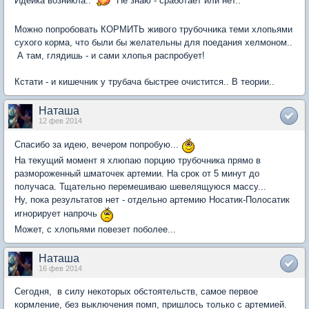
Идейка возникла..
Не знаю - сработает или нет..
Можно попробовать КОРМИТЬ живого трубочника теми хлопьями
сухого корма, что были бы желательны для поедания хелмоном..
А там, глядишь - и сами хлопья распробует!
Кстати - и кишечник у трубача быстрее очистится.. В теории..
Наташа
12 фев 2014
Спасибо за идею, вечером попробую...
На текущий момент я хлюпаю порцию трубочника прямо в
размороженный шматочек артемии. На срок от 5 минут до
получаса. Тщательно перемешиваю шевелящуюся массу...
Ну, пока результатов нет - отдельно артемию Носатик-Полосатик
игнорирует напрочь
Может, с хлопьями повезет поболее...
Наташа
16 фев 2014
Сегодня, в силу некоторых обстоятельств, самое первое
кормление, без выключения помп, пришлось только с артемией.