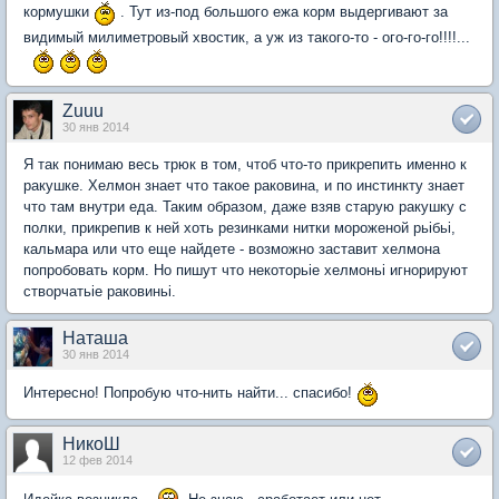
кормушки
. Тут из-под большого ежа корм выдергивают за
видимый милиметровый хвостик, а уж из такого-то - ого-го-го!!!!...
Zuuu
30 янв 2014
Я так понимаю весь трюк в том, чтоб что-то прикрепить именно к
ракушке. Хелмон знает что такое раковина, и по инстинкту знает
что там внутри еда. Таким образом, даже взяв старую ракушку с
полки, прикрепив к ней хоть резинками нитки мороженой рьібьі,
кальмара или что еще найдете - возможно заставит хелмона
попробовать корм. Но пишут что некоторьіе хелмоньі игнорируют
створчатьіе раковиньі.
Наташа
30 янв 2014
Интересно! Попробую что-нить найти... спасибо!
НикоШ
12 фев 2014