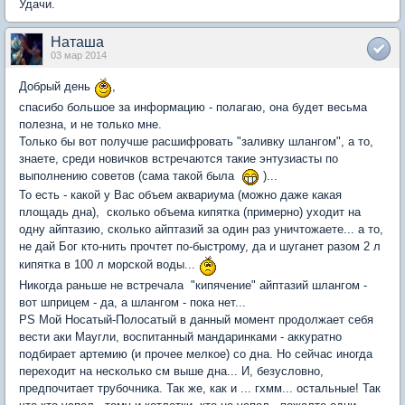
Удачи.
Наташа
03 мар 2014
Добрый день
,
спасибо большое за информацию - полагаю, она будет весьма
полезна, и не только мне.
Только бы вот получше расшифровать "заливку шлангом", а то,
знаете, среди новичков встречаются такие энтузиасты по
выполнению советов (сама такой была
)...
То есть - какой у Вас объем аквариума (можно даже какая
площадь дна), сколько объема кипятка (примерно) уходит на
одну айптазию, сколько айптазий за один раз уничтожаете... а то,
не дай Бог кто-нить прочтет по-быстрому, да и шуганет разом 2 л
кипятка в 100 л морской воды...
Никогда раньше не встречала "кипячение" айптазий шлангом -
вот шприцем - да, а шлангом - пока нет...
PS Мой Носатый-Полосатый в данный момент продолжает себя
вести аки Маугли, воспитанный мандаринками - аккуратно
подбирает артемию (и прочее мелкое) со дна. Но сейчас иногда
переходит на несколько см выше дна... И, безусловно,
предпочитает трубочника. Так же, как и ... гхмм... остальные! Так