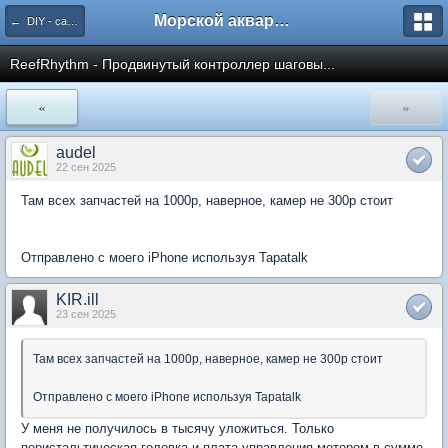
Морской аквариум. Форумы ReefCentral.ru
← DIY - самоделки. Схемотехника.
ReefRhythm - Продвинутый контроллер шаговы...
«
»
audel
22 сен 2025
Там всех запчастей на 1000р, наверное, камер не 300р стоит
Отправлено с моего iPhone используя Tapatalk
KIR.ill
23 сен 2025
Там всех запчастей на 1000р, наверное, камер не 300р стоит
Отправлено с моего iPhone используя Tapatalk
У меня не получилось в тысячу уложиться. Только
перистальтическая головка и плата управления мотором в сумме