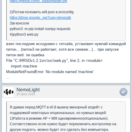
https://github.com/t...eads/master.zip
2)Потом положить wifi.json в src/config
https://drive.google...ew?usp=drivesdk
3)в консоли
python3 -m pip install numpy requests
4)python3 web.py
взял последние исходники с гитхаба, установил нумпай командой
питон... (питон3 не работает, хотя все свежее...)... при запуске
питон веб. пи ошибка
File "C:\RRSDv1.2.1src\src\web.py", line 2, in <module>
import machine
ModuleNotFoundError: No module named 'machine'
...
NemoLight
25 фев 2026
Я думаю перед MQTT в v0.8 выкачу минорный апдейт с
поддержкой некоторых опциональных, но нужных вещей:
1)Работа в режиме AP + Wifi одновременно(опционально).
Соответственно если нужно будет переключить контроллер на
другую подсеть -можно будет это сделать без компьютера.