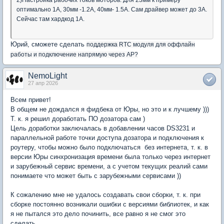
2)Настройка рабочих токов моторов. Для 23мм к примеру
оптимально 1А, 30мм -1.2A, 40мм- 1.5А. Сам драйвер может до 3А.
Сейчас там хардкод 1А.
Юрий, сможете сделать
поддержка RTC модуля для оффлайн
работы и подключение напрямую через AP?
NemoLight
27 апр 2026
Всем привет!
В общем не дождался я фидбека от Юры, но это и к лучшему )))
Т. к. я решил доработать ПО дозатора сам )
Цель доработки заключалась в добавлении часов DS3231 и
параллельной работе точки доступа дозатора и подключения к
роутеру, чтобы можно было подключаться без интернета, т. к. в
версии Юры синхронизация времени была только через интернет
и зарубежный сервис времени, а с учетом текущих реалий сами
понимаете что может быть с зарубежными сервисами ))
К сожалению мне не удалось создавать свои сборки, т. к. при
сборке постоянно возникали ошибки с версиями библиотек, и как
я не пытался это дело починить, все равно я не смог это
сделать.