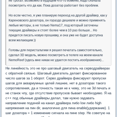
не трогал. Возможно в будущем что-то изменю, надо сначала
посмотреть что да как. Пока дозатор работает без проблем.
Но если честно, я уже планирую переход на другой драйвер, как у
Кареновского дозатора, он гораздо дешевле и можно применять
любые моторы, а не только Nema17, под который заточены
текущие драйверы и стоят более чем в 10 раз больше... Но
придется писать новую прошивку, и она уже не будет доступна
всем желающим ))
Головы для перистальтики я решил печатать самостоятельно,
сделал 3D модель, можно посмотреть в телеге на моем канале
NemoReef (здесь мне никак не удается постить изображения)...
Не линейность это не про шаговый двигатель на серводрайверах
с обратной связью. Шаговый двигатель делает фиксированное
число шагов за 1 оборот. Серво драйвера фиксируют пропуски
шагов для аквариумных целей лишнее, нет в дозаторах такого
сопротивления, да и точность такая не к чему, это не 3d печать и
не станок чпу, где отсутствие пропусков бывает необходимо. Я на
с++ под обычные драйверы делал, там нужно задавать
направление подачей на канал драйвера либо low либо high
напряжения на пин dir, аналогично для пина enable(удержание). 1
шаг дозатора = 1 изменение сигнала на пине step. Не советую на