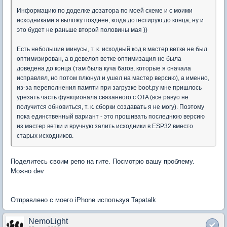
Информацию по доделке дозатора по моей схеме и с моими
исходниками я выложу позднее, когда дотестирую до конца, ну и
это будет не раньше второй половины мая ))
Есть небольшие минусы, т. к. исходный код в мастер ветке не был
оптимизирован, а в девелоп ветке оптимизация не была
доведена до конца (там была куча багов, которые я сначала
исправлял, но потом плюнул и ушел на мастер версию), а именно,
из-за переполнения памяти при загрузке boot.py мне пришлось
урезать часть функционала связанного с OTA (все равyо не
получится обновиться, т. к. сборки создавать я не могу). Поэтому
пока единственный вариант - это прошивать последнюю версию
из мастер ветки и вручную залить исходники в ESP32 вместо
старых исходников.
Поделитесь своим репо на гите. Посмотрю вашу проблему.
Можно dev
Отправлено с моего iPhone используя Tapatalk
NemoLight