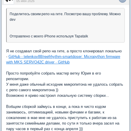
05 июн 2026
Поделитесь своим репо на гите. Посмотрю вашу проблему. Можно
dev
Отправлено с моего iPhone используя Tapatalk
Я не создавал свой репо на гите, а просто клонировал локально
-
GitHub - telenkov88/reefrhythm-smartdoser: Micropython firmware
with MKS SERVO42C driver · GitHub
Просто попробуйте собрать мастер ветку Юрия в его
репозитории.
У меня даже обычный исходник микропитона не удалось собрать
с репо самого микропитона ))
Возможно я криво настроил локальную систему сборки...
Вобщем сборкой займусь в конце, а пока я чисто кодом
занимаюсь, оптимизацией, новыми фичами и багами, к
сожалению в мае мне не удалось приступить к работам из-за
занятости семейными делами, по сути я только вчера засел на
пару часов в первый раз с конца апреля )))