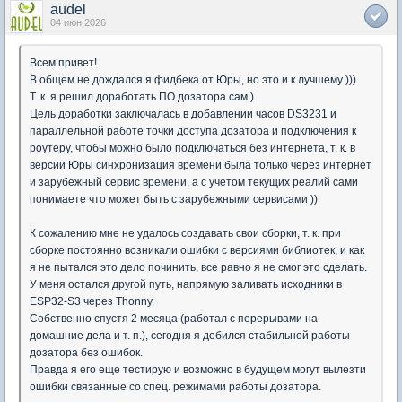
audel
04 июн 2026
Всем привет!
В общем не дождался я фидбека от Юры, но это и к лучшему )))
Т. к. я решил доработать ПО дозатора сам )
Цель доработки заключалась в добавлении часов DS3231 и
параллельной работе точки доступа дозатора и подключения к
роутеру, чтобы можно было подключаться без интернета, т. к. в
версии Юры синхронизация времени была только через интернет
и зарубежный сервис времени, а с учетом текущих реалий сами
понимаете что может быть с зарубежными сервисами ))
К сожалению мне не удалось создавать свои сборки, т. к. при
сборке постоянно возникали ошибки с версиями библиотек, и как
я не пытался это дело починить, все равно я не смог это сделать.
У меня остался другой путь, напрямую заливать исходники в
ESP32-S3 через Thonny.
Собственно спустя 2 месяца (работал с перерывами на
домашние дела и т. п.), сегодня я добился стабильной работы
дозатора без ошибок.
Правда я его еще тестирую и возможно в будущем могут вылезти
ошибки связанные со спец. режимами работы дозатора.