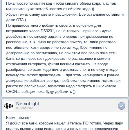
Пока просто почистил код чтобы снизить объем кода, т. к. там
микропитон уже захлебывается от объема кода ))
Убрал темы, смену цвета и расширения. Все оcтальное оставил и
даже OTA )
Но пришлось много добавить своего, в основном для
встраивания часов DS3231, но не только... пришлось чутка
доработать постановку задач в очередь при дозировании по
расписанию, т. к. либо не работало почему-то, либо работало
нестабильно, хотя вроде я не трогал код Юры именно по
дозированию по расписанию, но при этом все равно пока есть
баги, когда перестает дозировать по расписанию в момент
отключения интернета, фигня вобщем какая-то... я вроде
разобрался во всем коде почти досконально, и не вижу в коде
почему так может происходить... при этом калибровка и ручное
дозирование работает всегда, проблема пока именно только при
работе по расписанию, возможно надо смотреть в библиотоке
CRON... вобщем пока буду дебажить ))
NemoLight
01 июл 2026
Всем, привет!
Я добил все баги, которые нашел и теперь ПО готово. Через пару
недель выложу свои исходники и инструкцию по подключению