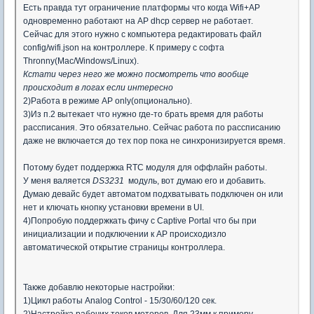
Есть правда тут ограничение платформы что когда Wifi+AP
одновременно работают на AP dhcp сервер не работает.
Сейчас для этого нужно с компьютера редактировать файл
config/wifi.json на контроллере. К примеру с софта
Thronny(Mac/Windows/Linux).
Кстати через него же можно посмотреть что вообще
происходит в логах если интересно
2)Работа в режиме AP only(опционально).
3)Из п.2 вытекает что нужно где-то брать время для работы
рассписания. Это обязательно. Сейчас работа по рассписанию
даже не включается до тех пор пока не синхронизируется время.
Потому будет поддержка RTC модуля для оффлайн работы.
У меня валяется
DS3231
модуль, вот думаю его и добавить.
Думаю девайс будет автоматом подхватывать подключен он или
нет и ключать кнопку установки времени в UI.
4)Попробую поддержкать фичу с Captive Portal что бы при
инициализации и подключении к AP происходизло
автоматической открытие страницы контроллера.
Также добавлю некоторые настройки:
1)Цикл работы Analog Control - 15/30/60/120 сек.