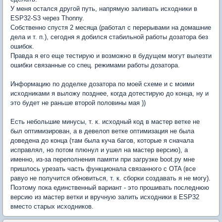
У меня остался другой путь, напрямую заливать исходники в
ESP32-S3 через Thonny.
Собственно спустя 2 месяца (работал с перерывами на домашние
дела и т. п.), сегодня я добился стабильной работы дозатора без
ошибок.
Правда я его еще тестирую и возможно в будущем могут вылезти
ошибки связанные со спец. режимами работы дозатора.
Информацию по доделке дозатора по моей схеме и с моими
исходниками я выложу позднее, когда дотестирую до конца, ну и
это будет не раньше второй половины мая ))
Есть небольшие минусы, т. к. исходный код в мастер ветке не
был оптимизирован, а в девелоп ветке оптимизация не была
доведена до конца (там была куча багов, которые я сначала
исправлял, но потом плюнул и ушел на мастер версию), а
именно, из-за переполнения памяти при загрузке boot.py мне
пришлось урезать часть функционала связанного с OTA (все
равyо не получится обновиться, т. к. сборки создавать я не могу).
Поэтому пока единственный вариант - это прошивать последнюю
версию из мастер ветки и вручную залить исходники в ESP32
вместо старых исходников.