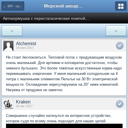
Морской аквариум. Форумы ReefCentral.ru
← DIY - самоделки. Схемотехника.
Автокормушка с перистальтическая помпой,...
«
»
Alchemist
19 июл 2017
Не стоит беспокоиться. Тепловой поток с продувающим воздухом
очень маленький. Для артемии и коловратки достаточно, чтобы
немного булькало. Это более тяжёлые искусственные корма надо
перемешивать энергичнее. У меня маленький холодильник на 4
литра с маленьким элементом Пельтье на 30 Вт электрической
мощности. Охлаждение нерегулируемое на 20° ниже комнатной.
Нагрева от продувки не заметно.
Kraken
26 авг 2017
Совершенно случайно наткнулся на интересное устройство,
которое судя по всему очень подходит для наших целей.