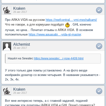
Kraken
26 авг 2017
Про
ARKA VIDA на русском
https://reefcentral....ymi-meshalkami/
Что не говори, а для кормушки подойдёт
.
GHL конечно
лучше, но цена... Почитал отзывы о
ARKA VIDA
. В основном
положительные
https://www.aquasabi...-vida-gt-master
.
Alchemist
26 авг 2017
Нашёл на Sewatec
https://www.sewatec....r-now-4409.html
У этого только две помпы установлено. А на фото везде
изображён дозатор со всеми четырьмя. В названии указывается -
2х, 3х, 4х.
Kraken
26 авг 2017
Вот мне интересно теперь, а с главной задачей, подачей
суспензии эти дозаторы (
ARKA VIDA и
GHL Doser) справятся?