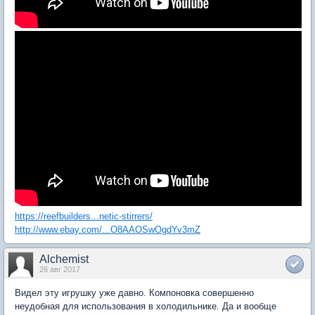
https://reefbuilders...netic-stirrers/
http://www.ebay.com/...O8AAOSwOgdYv3mZ
Alchemist
26 авг 2017
Видел эту игрушку уже давно. Компоновка совершенно
неудобная для использования в холодильнике. Да и вообще