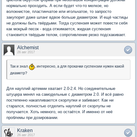
нормально проходить. А если будет что-то мелкое, но
волокнистое, пластинчатое или игольчатое, то запросто
закупорит даже шланг вдвое больше диаметром. И ещё частицы
не должны быть твёрдыми. Тогда суспензия может повести себя
как мокрый песок - вода отжимается, жидкая суспензия
становится твёрдым телом, сопротивление резко подскакивает.
Alchemist
26 авг 2017
Так и знал
, интересно, а для прокачки суспензии нужен какой
диаметр?
Для науплий артемии хватает 2.0-2.4. Но соединительные
штуцера менял на самодельные с диаметром 2.0. И всё равно
постепенно накапливаются скорлупки и забивают. Как ни
старался, полностью отделить науплий от скорлупы не
получается. Хоть немного, но остаётся. И именно от неё
проблемы при дозировании.
Kraken
26 авг 2017