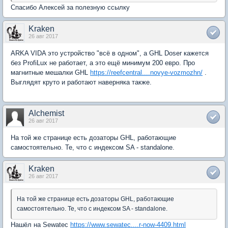
Спасибо Алексей за полезную ссылку
Kraken
26 авг 2017
ARKA VIDA это устройство "всё в одном", а GHL Doser кажется
без ProfiLux не работает, а это ещё минимум 200 евро. Про
магнитные мешалки GHL
https://reefcentral....novye-vozmozhn/
.
Выглядят круто и работают наверняка также.
Alchemist
26 авг 2017
На той же странице есть дозаторы GHL, работающие
самостоятельно. Те, что с индексом SA - standalone.
Kraken
26 авг 2017
На той же странице есть дозаторы GHL, работающие
самостоятельно. Те, что с индексом SA - standalone.
Нашёл на Sewatec
https://www.sewatec....r-now-4409.html