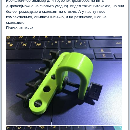
Кронштейн-органайзер для трубочек дозаторов на пять
дырочек(можно на сколько угодно). видел такие китайские, но они
более громоздкие и скользят на стекле. А у нас тут все
компактненько, симпатишненько, и на резиночке, шоб не
скользило.
Прямо няшечка.....