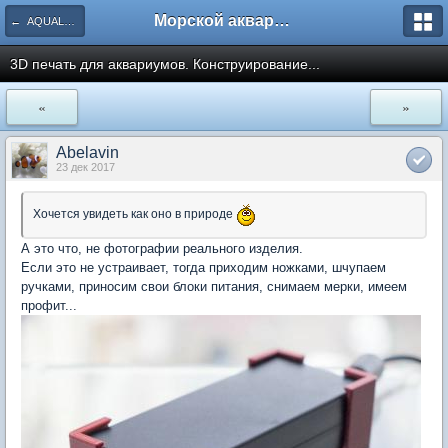
Морской аквариум. Форумы ReefCentral.ru
← AQUALABTRONIX - Ваш аквариум станет умнее.
3D печать для аквариумов. Конструирование...
«
»
Abelavin
23 дек 2017
Хочется увидеть как оно в природе
А это что, не фотографии реального изделия.
Если это не устраивает, тогда приходим ножками, шчупаем
ручками, приносим свои блоки питания, снимаем мерки, имеем
профит...