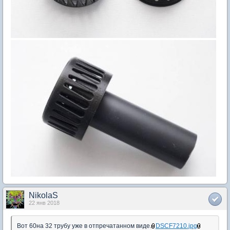
NikolaS
22 янв 2018
Вот 60на 32 трубу уже в отпречатанном виде.
DSCF7210.jpg