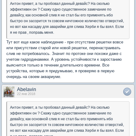
Антон привет, а ты пробовал данный девайс? На сколько
эффективен он ? Скажу одно существенное замечание по
девайсу, как основной слив я не стал бы его применять ибо
быстро он засорится тк совсем ничтожное количество отверстий,
но вот как насадку для аварийки для слива Херби я бы взял. Если
я не прав , поправь меня.
Тут вот еще какое наблюдение - при отсутствии решетки вовсе
или присутствии старой или новой решетки, перенастраивать
слив не потребовалось. Значит по протоке они похожи даже с
учетом гидродинамики. А уровень устойчивости к заростанию
выяснится только в течении длительного времени. Все
устройства, которые я придумываю, я проверяю в первую
очередь на своем аквариуме.
Abelavin
22 янв 2018
Антон привет, а ты пробовал данный девайс? На сколько
эффективен он ? Скажу одно существенное замечание по
девайсу, как основной слив я не стал бы его применять ибо
быстро он засорится тк совсем ничтожное количество отверстий,
но вот как насадку для аварийки для слива Херби я бы взял. Если