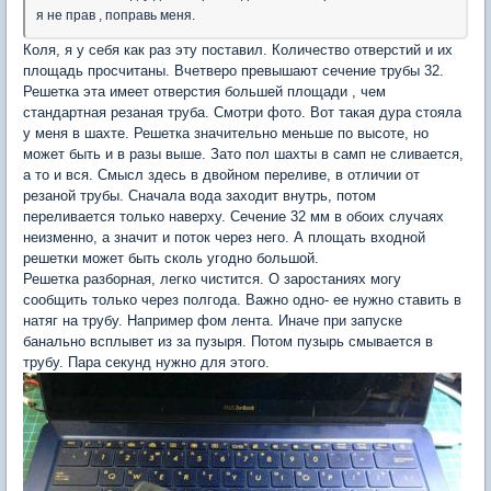
я не прав , поправь меня.
Коля, я у себя как раз эту поставил. Количество отверстий и их
площадь просчитаны. Вчетверо превышают сечение трубы 32.
Решетка эта имеет отверстия большей площади , чем
стандартная резаная труба. Смотри фото. Вот такая дура стояла
у меня в шахте. Решетка значительно меньше по высоте, но
может быть и в разы выше. Зато пол шахты в самп не сливается,
а то и вся. Смысл здесь в двойном переливе, в отличии от
резаной трубы. Сначала вода заходит внутрь, потом
переливается только наверху. Сечение 32 мм в обоих случаях
неизменно, а значит и поток через него. А площать входной
решетки может быть сколь угодно большой.
Решетка разборная, легко чистится. О заростаниях могу
сообщить только через полгода. Важно одно- ее нужно ставить в
натяг на трубу. Например фом лента. Иначе при запуске
банально всплывет из за пузыря. Потом пузырь смывается в
трубу. Пара секунд нужно для этого.