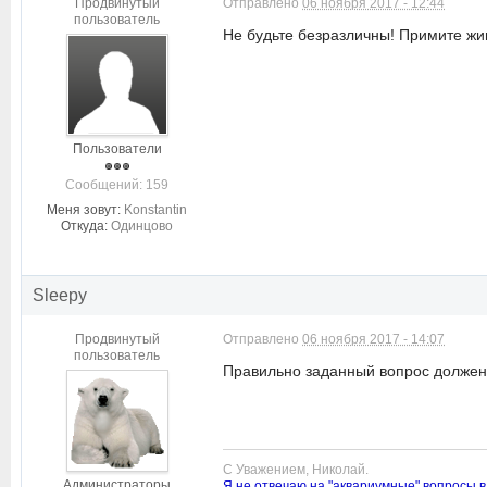
Продвинутый
Отправлено
06 ноября 2017 - 12:44
пользователь
Не будьте безразличны! Примите жи
Пользователи
Cообщений: 159
Меня зовут:
Konstantin
Откуда:
Одинцово
Sleepy
Продвинутый
Отправлено
06 ноября 2017 - 14:07
пользователь
Правильно заданный вопрос должен 
С Уважением, Николай.
Администраторы
Я не отвечаю на "аквариумные" вопросы в