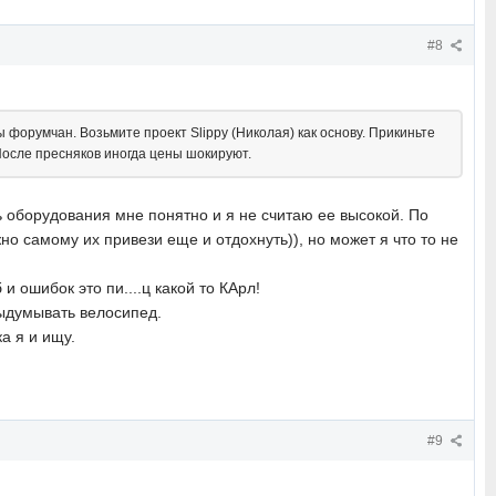
#8
форумчан. Возьмите проект Slippy (Николая) как основу. Прикиньте
 После пресняков иногда цены шокируют.
 оборудования мне понятно и я не считаю ее высокой. По
но самому их привези еще и отдохнуть)), но может я что то не
 ошибок это пи....ц какой то КАрл!
 выдумывать велосипед.
а я и ищу.
#9