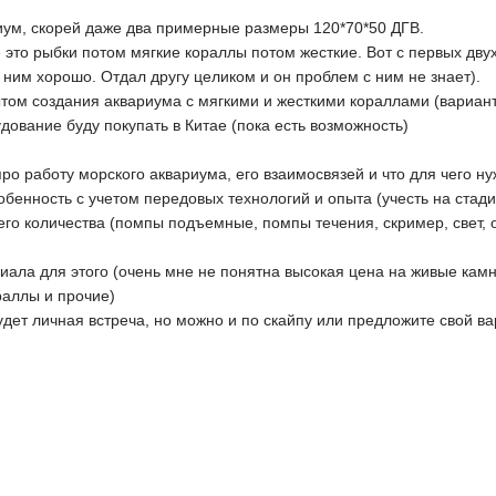
иум, скорей даже два примерные размеры 120*70*50 ДГВ.
 это рыбки потом мягкие кораллы потом жесткие. Вот с первых дву
с ним хорошо. Отдал другу целиком и он проблем с ним не знает).
ом создания аквариума с мягкими и жесткими кораллами (вариант 
удование буду покупать в Китае (пока есть возможность)
про работу морского аквариума, его взаимосвязей и что для чего ну
собенность с учетом передовых технологий и опыта (учесть на стад
его количества (помпы подъемные, помпы течения, скример, свет, 
иала для этого (очень мне не понятна высокая цена на живые камн
раллы и прочие)
т личная встреча, но можно и по скайпу или предложите свой ва