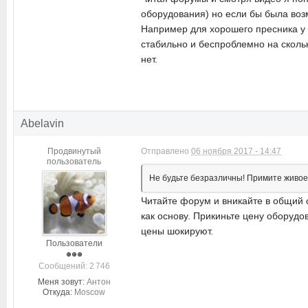
оборудования) но если бы была возм
Например для хорошего пресника у м
стабильно и беспроблемно на скольк
нет.
Abelavin
Продвинутый
Отправлено
06 ноября 2017 - 14:47
пользователь
Не будьте безразличны! Примите живое 
Читайте форум и вникайте в общий 
как основу. Прикиньте цену оборудо
цены шокируют.
Пользователи
Cообщений: 2 746
Меня зовут:
Антон
Откуда:
Moscow