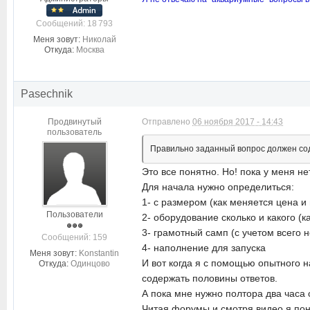
Cообщений: 18 793
Меня зовут:
Николай
Откуда:
Москва
Pasechnik
Продвинутый
Отправлено
06 ноября 2017 - 14:43
пользователь
Правильно заданный вопрос должен сод
Это все понятно. Но! пока у меня н
Для начала нужно определиться:
1- с размером (как меняется цена 
Пользователи
2- оборудование сколько и какого (
3- грамотный самп (с учетом всего 
Cообщений: 159
4- наполнение для запуска
Меня зовут:
Konstantin
И вот когда я с помощью опытного 
Откуда:
Одинцово
содержать половины ответов.
А пока мне нужно полтора два часа
Читая форумы и смотря видео я поня