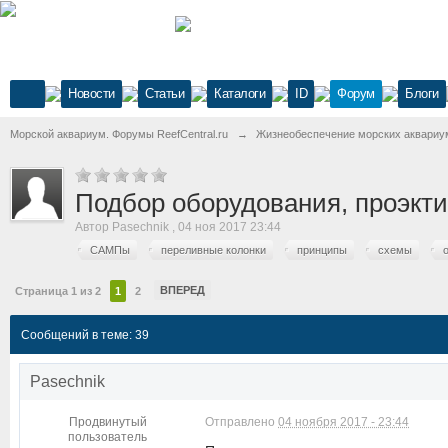
Новости
Статьи
Каталоги
ID
Форум
Блоги
Морской аквариум. Форумы ReefCentral.ru
→
Жизнеобеспечение морских аквариу
Подбор оборудования, проэкт
Автор
Pasechnik
,
04 ноя 2017 23:44
САМПы
переливные колонки
принципы
схемы
ВПЕРЕД
Страница 1 из 2
1
2
Сообщений в теме: 39
Pasechnik
Продвинутый
Отправлено
04 ноября 2017 - 23:44
пользователь