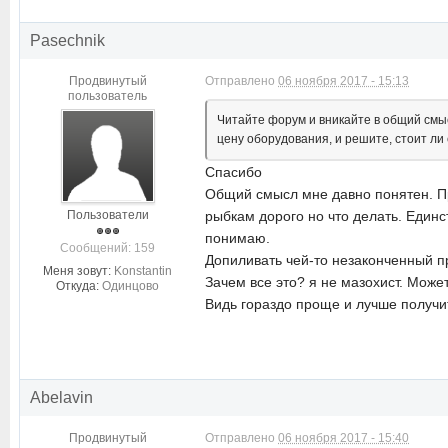
Pasechnik
Продвинутый
Отправлено
06 ноября 2017 - 15:13
пользователь
Читайте форум и вникайте в общий смыс
цену оборудования, и решите, стоит ли
Спасибо
Общий смысл мне давно понятен. Пр
Пользователи
рыбкам дорого но что делать. Единс
понимаю.
Cообщений: 159
Допиливать чей-то незаконченный пр
Меня зовут:
Konstantin
Зачем все это? я не мазохист. Может
Откуда:
Одинцово
Видь гораздо проще и лучше получит
Abelavin
Продвинутый
Отправлено
06 ноября 2017 - 15:40