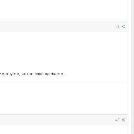
#2
мствуете, что-то своё сделаете...
#3