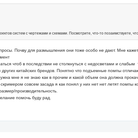
оектов систем с чертежами и схемами. Посмотрите, что-то позаимствуете, что-
опросы. Почву для размышления они тоже особо не дают. Мне кажет
омент
раться чтоб в последствии не столкнуться с недосветами и слабым
 других китайских брендов. Понятно что подъемные помпы отличают
нужна мне я не знаю как в прочим и какой объем она должна прока
 скримером совсем засада я как понял у них нет нет летят помпы 
 размер/производительность.
желание помочь буду рад.