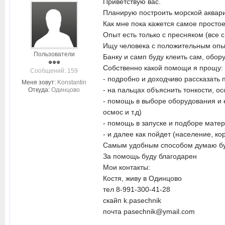
Приветствую вас.
Планирую построить морской аквар
Как мне пока кажется самое простое
Опыт есть только с пресняком (все 
Ищу человека с положительным опыт
Пользователи
Банку и самп буду клеить сам, обор
Собственно какой помощи я прощу:
Cообщений: 159
- подробно и доходчиво рассказать 
Меня зовут:
Konstantin
- на пальцах объяснить тонкости, о
Откуда:
Одинцово
- помощь в выборе оборудования и 
осмос и т.д)
- помощь в запуске и подборе матер
- и далее как пойдет (население, ко
Самым удобным способом думаю буде
За помощь буду благодарен
Мои контакты:
Костя, живу в Одинцово
тел 8-991-300-41-28
скайп k.pasechnik
почта pasechnik@ymail.com