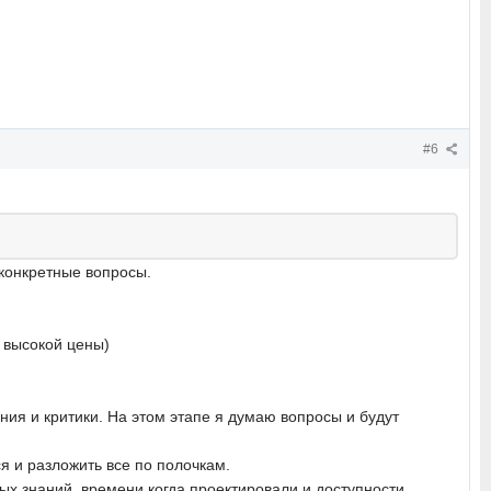
#6
ь конкретные вопросы.
д высокой цены)
ия и критики. На этом этапе я думаю вопросы и будут
я и разложить все по полочкам.
ых знаний, времени когда проектировали и доступности