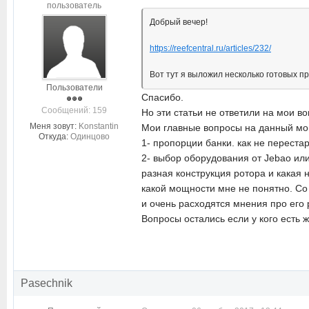
пользователь
Добрый вечер!
https://reefcentral.ru/articles/232/
Вот тут я выложил несколько готовых пр
Пользователи
Спасибо.
Cообщений: 159
Но эти статьи не ответили на мои в
Меня зовут:
Konstantin
Мои главные вопросы на данный м
Откуда:
Одинцово
1- пропорции банки. как не переста
2- выбор оборудования от Jebao или
разная конструкция ротора и какая 
какой мощности мне не понятно. Со
и очень расходятся мнения про его
Вопросы остались если у кого есть 
Pasechnik