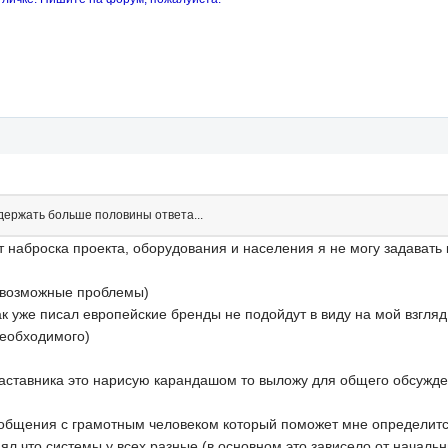
ержать больше половины ответа...
ет наброска проекта, оборудования и населения я не могу задават
и возможные проблемы)
как уже писал европейские бренды не подойдут в виду на мой взгля
необходимого)
наставника это нарисую карандашом то выложу для общего обсужден
 общения с грамотным человеком который поможет мне определитс
л что системы у всех разные (в основном это зависело от начальн