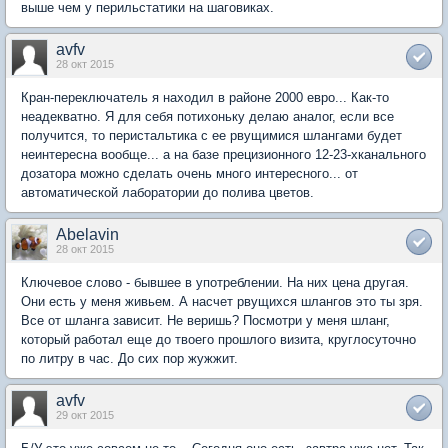
выше чем у перильстатики на шаговиках.
avfv
28 окт 2015
Кран-переключатель я находил в районе 2000 евро... Как-то
неадекватно. Я для себя потихоньку делаю аналог, если все
получится, то перистальтика с ее рвущимися шлангами будет
неинтересна вообще... а на базе прецизионного 12-23-хканального
дозатора можно сделать очень много интересного... от
автоматической лаборатории до полива цветов.
Abelavin
28 окт 2015
Ключевое слово - бывшее в употреблении. На них цена другая.
Они есть у меня живьем. А насчет рвущихся шлангов это ты зря.
Все от шланга зависит. Не веришь? Посмотри у меня шланг,
который работал еще до твоего прошлого визита, круглосуточно
по литру в час. До сих пор жужжит.
avfv
29 окт 2015