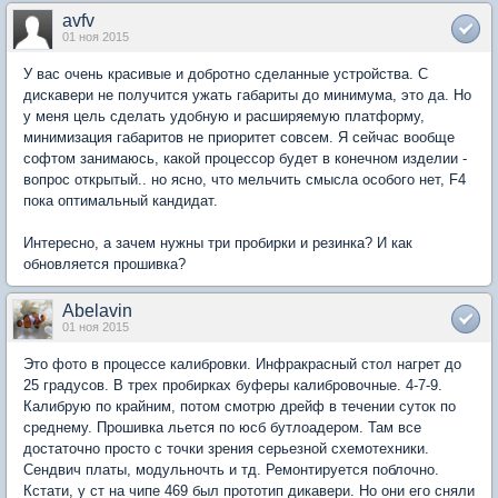
avfv
01 ноя 2015
У вас очень красивые и добротно сделанные устройства. С
дискавери не получится ужать габариты до минимума, это да. Но
у меня цель сделать удобную и расширяемую платформу,
минимизация габаритов не приоритет совсем. Я сейчас вообще
софтом занимаюсь, какой процессор будет в конечном изделии -
вопрос открытый.. но ясно, что мельчить смысла особого нет, F4
пока оптимальный кандидат.
Интересно, а зачем нужны три пробирки и резинка? И как
обновляется прошивка?
Abelavin
01 ноя 2015
Это фото в процессе калибровки. Инфракрасный стол нагрет до
25 градусов. В трех пробирках буферы калибровочные. 4-7-9.
Калибрую по крайним, потом смотрю дрейф в течении суток по
среднему. Прошивка льется по юсб бутлоадером. Там все
достаточно просто с точки зрения серьезной схемотехники.
Сендвич платы, модульночть и тд. Ремонтируется поблочно.
Кстати, у ст на чипе 469 был прототип дикавери. Но они его сняли