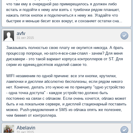
что там ему в очередной раз примерещилось я должен либо
встать и подойти к нему или взять с тумбочки рядом планшет,
нажать пяток кнопок и подключиться к нему же. Угадайте что
быстрее и меньше бесит всех вокруг, и сохоаняет остатки сна...
avfv
31 окт 2015
Заказывать полностью свою плату не окупится никогда. А брать
процессор попроще, но-зато-я-все-сам-спаял - зачем? Для меня
дискавери - это такой вариант корпуса контроллеров от ST. Для
серии из единиц-десятков изделий самое то.
WIFI незаменим по одной причине: все эти кнопки, крутилки,
лампочки и дисплеи абсолютно бесполезны, если рядом никого
нет. Конечно, делать это нужно не по принципу "одно устройство
- одна точка доступа" - каждое устройство должно быть
постоянно на связи с облаком. Если очень хочется, облако может
быть и на локальном сервере, и дисплей стационарный поставить
можно. Push-уведомления и SMS из облака опять же полезнее,
чем биииип от контроллера.
Abelavin
31 окт 2015