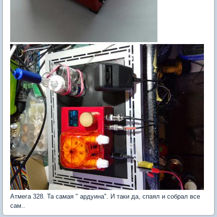
Атмега 328. Та самая " ардуина". И таки да, спаял и собрал все
сам..