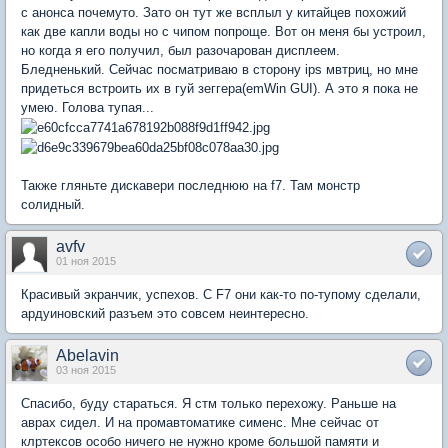
с анонса почемуто. Зато он тут же всплыл у китайцев похожий
как две капли воды но с чипом попроще. Вот он меня бы устроил,
но когда я его получил, был разочарован дисплеем.
Бледненький. Сейчас посматриваю в сторону ips мвтриц, но мне
придеться встроить их в гуй зеггера(emWin GUI). А это я пока не
умею. Голова тупая...
Также гляньте дискавери последнюю на f7. Там монстр
солидный.
avfv
01 ноя 2015
Красивый экранчик, успехов. С F7 они как-то по-тупому сделали,
ардуиновский разъем это совсем неинтересно.
Abelavin
03 ноя 2015
Спасибо, буду стараться. Я стм только перехожу. Раньше на
аврах сидел. И на промавтоматике сименс. Мне сейчас от
клртексов особо ничего не нужно кроме большой памяти и