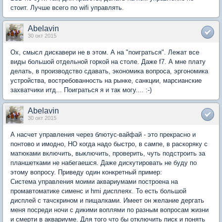
стоит. Лучше всего по wifi управлять.
Abelavin
30 окт 2015
Ох, смысл дискавери не в этом. А на "поиграться". Лежат все
виды большой отдельной горкой на столе. Даже f7. А мне плату
делать, в производство сдавать, экономика вопроса, эргономика
устройства, востребованность на рынке, санкции, марсианские
захватчики итд... Поиграться я и так могу.... :-)
Abelavin
30 окт 2015
А насчет управления через блютус-вайфай - это прекрасно и
понтово и имодно, НО когда надо быстро, в сампе, в раскоряку с
матюками включить, выключить, проверить, чуть подстроить за
планшетками не набегаешся. Даже дискутировать не буду по
этому вопросу. Приведу один конкретный пример:
Система управления моими аквариумами построена на
промавтоматике сименс и hmi дисплеях. То есть большой
дисплей с тачскрином и пищалками. Имеет он желание дергать
меня посреди ночи с дикими воплями по разным вопросам жизни
и смерти в аквариуме. Для того что бы отключить писк и понять