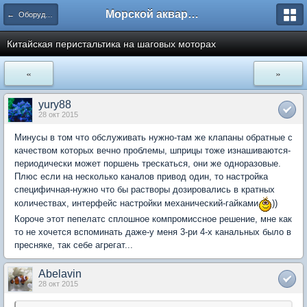
Морской аквариум. Форумы ReefCentral.ru
← Оборудование, технические вопросы
Китайская перистальтика на шаговых моторах
«
»
yury88
28 окт 2015
Минусы в том что обслуживать нужно-там же клапаны обратные с
качеством которых вечно проблемы, шприцы тоже изнашиваются-
периодически может поршень трескаться, они же одноразовые.
Плюс если на несколько каналов привод один, то настройка
специфичная-нужно что бы растворы дозировались в кратных
количествах, интерфейс настройки механический-гайками
))
Короче этот пепелатс сплошное компромиссное решение, мне как
то не хочется вспоминать даже-у меня 3-ри 4-х канальных было в
пресняке, так себе агрегат...
Abelavin
28 окт 2015