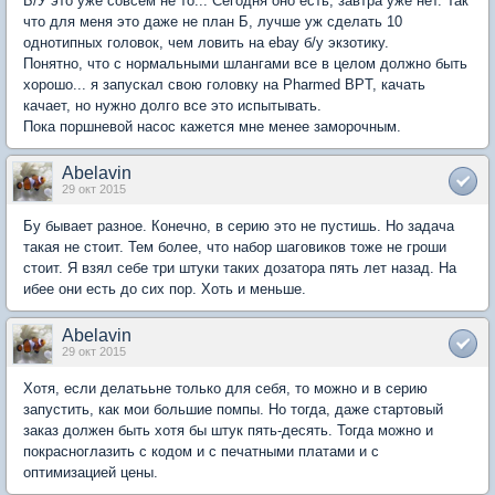
Б/У это уже совсем не то... Сегодня оно есть, завтра уже нет. Так
что для меня это даже не план Б, лучше уж сделать 10
однотипных головок, чем ловить на ebay б/у экзотику.
Понятно, что с нормальными шлангами все в целом должно быть
хорошо... я запускал свою головку на Pharmed BPT, качать
качает, но нужно долго все это испытывать.
Пока поршневой насос кажется мне менее заморочным.
Abelavin
29 окт 2015
Бу бывает разное. Конечно, в серию это не пустишь. Но задача
такая не стоит. Тем более, что набор шаговиков тоже не гроши
стоит. Я взял себе три штуки таких дозатора пять лет назад. На
ибее они есть до сих пор. Хоть и меньше.
Abelavin
29 окт 2015
Хотя, если делатььне только для себя, то можно и в серию
запустить, как мои большие помпы. Но тогда, даже стартовый
заказ должен быть хотя бы штук пять-десять. Тогда можно и
покрасноглазить с кодом и с печатными платами и с
оптимизацией цены.