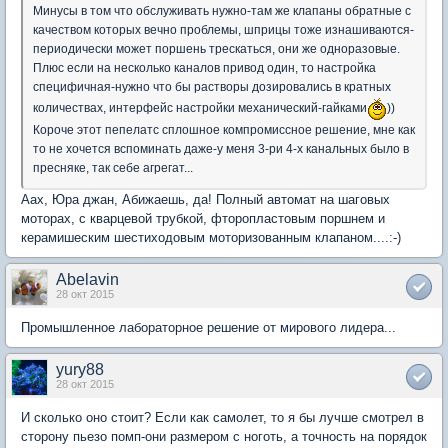
Минусы в том что обслуживать нужно-там же клапаны обратные с
качеством которых вечно проблемы, шприцы тоже изнашиваются-
периодически может поршень трескаться, они же одноразовые.
Плюс если на несколько каналов привод один, то настройка
специфичная-нужно что бы растворы дозировались в кратных
количествах, интерфейс настройки механический-гайками
))
Короче этот пепелатс сплошное компромиссное решение, мне как
то не хочется вспоминать даже-у меня 3-ри 4-х канальных было в
пресняке, так себе агрегат...
Аах, Юра джан, Абижаешь, да! Полный автомат на шаговых
моторах, с кварцевой трубкой, фторопластовым поршнем и
керамишеским шестиходовым моторизованным клапаном....:-)
Abelavin
28 окт 2015
Промышленное лабораторное решение от мирового лидера...
yury88
28 окт 2015
И сколько оно стоит? Если как самолет, то я бы лучше смотрел в
сторону пьезо помп-они размером с ноготь, а точность на порядок