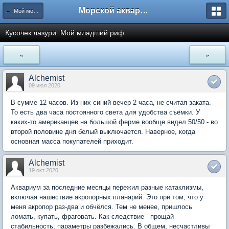
Морской аквариум. Форумы ReefCentral.ru
← Мой морской аквариум
Кусочек лазури. Мой младший риф
«
»
Alchemist
09 июл 2020
В сумме 12 часов. Из них синий вечер 2 часа, не считая заката.
То есть два часа постоянного света для удобства съёмки. У
каких-то американцев на большой ферме вообще видел 50/50 - во
второй половине дня белый выключается. Наверное, когда
основная масса покупателей приходит.
Alchemist
19 окт 2020
Аквариум за последние месяцы пережил разные катаклизмы,
включая нашествие акропорных планарий. Это при том, что у
меня акропор раз-два и обчёлся. Тем не менее, пришлось
ломать, купать, фраговать. Как следствие - прощай
стабильность, параметры разбежались. В общем, несчастливы