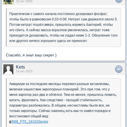
19 окт 2020
Практически с самого начала постоянно дозировал фосфат,
чтобы было в равновесии 0.03-0.06. Нитрат сам держался около 5.
Потом нитрат пошёл вверх, пришлось кормить бактерий, чтобы
его сбить. А сейчас масса кораллов увеличилась, нитрат тоже
приходится дозировать, чтобы не падал ниже 1-2. Обнуление того
или другого ничего хорошего здесь не приносит.
Спасибо, я знал ваш секрет )
Kets
19 окт 2020
Аквариум за последние месяцы пережил разные катаклизмы,
включая нашествие акропорных планарий. Это при том, что у
меня акропор раз-два и обчёлся. Тем не менее, пришлось ломать,
купать, фраговать. Как следствие - прощай стабильность,
параметры разбежались. В общем, несчастливы были все, не
только акропоры. Сейчас наконец хоть как-то навёл порядок и
восстановил общий вид:
R88_FTS_191020w.jpg