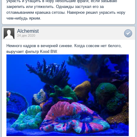
украсть и утащить в нору небольшие фраги, если забываю
закрепить или утяжелить. Однажды застукал его за
отламыванием краешка сетозы. Наверное решил украсить нору
чем-нибудь ярким.
Alchemist
24 дек 2020
Немного кадров в вечерней синеве. Когда совсем нет белого,
выручает фильтр Kood BW.