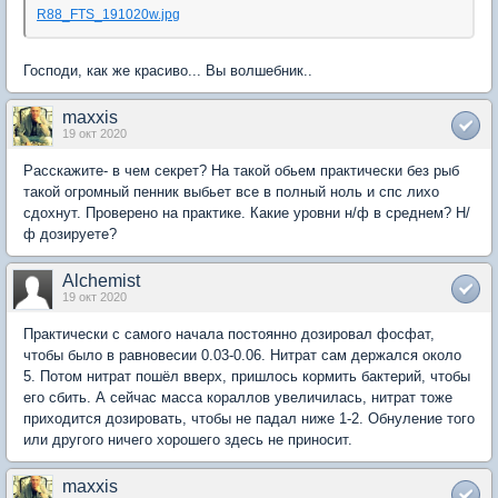
R88_FTS_191020w.jpg
Господи, как же красиво... Вы волшебник..
maxxis
19 окт 2020
Расскажите- в чем секрет? На такой обьем практически без рыб
такой огромный пенник выбьет все в полный ноль и спс лихо
сдохнут. Проверено на практике. Какие уровни н/ф в среднем? Н/
ф дозируете?
Alchemist
19 окт 2020
Практически с самого начала постоянно дозировал фосфат,
чтобы было в равновесии 0.03-0.06. Нитрат сам держался около
5. Потом нитрат пошёл вверх, пришлось кормить бактерий, чтобы
его сбить. А сейчас масса кораллов увеличилась, нитрат тоже
приходится дозировать, чтобы не падал ниже 1-2. Обнуление того
или другого ничего хорошего здесь не приносит.
maxxis