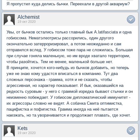
Я пропустил куда делись бычки. Переехали в другой аквариум?
Alchemist
19 окт 2020
Увы, от бычков остались только главный бык A.latifasciata и одна
гобиосома. Нематэлеотрисы рассорились, один другого
окончательно затерроризировал, а потом неожиданно и сам
отправился вслед. У гобиосом тоже пара не сложилась. Большая
при случае гоняла маленькую, но им вроде хватало территории,
чтобы разойтись. Тем не менее, маленькой больше нет.
В принципе, хочется кого-нибудь из бычков добавить, но теперь
уже не знаю кому удастся вписаться в компанию. Тут два
сложных персонажа - грамма, хотя и не сказать, чтобы
агрессивная, но характер показывает. И бык, оказавшийся на
редкость суровым - у него с граммой изредка бывают стычки и он
неизменно побеждает. У гобиосом дипломатический иммунитет -
их агрессоры словно не видят. А собачка Смита оптимистка,
пацифистка и пофигистка. Грамма иногда на неё пытается
наезжать, но та уворачивается и продолжает плавать, где хочет.
Kets
19 окт 2020