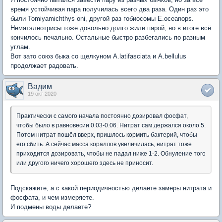
время устойчивая пара получилась всего два раза. Один раз это
были Tomiyamichthys oni, другой раз гобиосомы E.oceanops.
Нематэлеотрисы тоже довольно долго жили парой, но в итоге всё
кончилось печально. Остальные быстро разбегались по разным
углам.
Вот зато союз быка со щелкуном A.latifasciata и A.bellulus
продолжает радовать.
Вадим
19 окт 2020
Практически с самого начала постоянно дозировал фосфат,
чтобы было в равновесии 0.03-0.06. Нитрат сам держался около 5.
Потом нитрат пошёл вверх, пришлось кормить бактерий, чтобы
его сбить. А сейчас масса кораллов увеличилась, нитрат тоже
приходится дозировать, чтобы не падал ниже 1-2. Обнуление того
или другого ничего хорошего здесь не приносит.
Подскажите, а с какой периодичностью делаете замеры нитрата и
фосфата, и чем измеряете.
И подмены воды делаете?