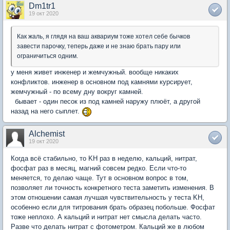
Dm1tr1
19 окт 2020
Как жаль, я глядя на ваш аквариум тоже хотел себе бычков
завести парочку, теперь даже и не знаю брать пару или
ограничиться одним.
у меня живет инженер и жемчужный. вообще никаких
конфликтов. инженер в основном под камнями курсирует,
жемчужный - по всему дну вокруг камней.
бывает - один песок из под камней наружу плюёт, а другой
назад на него сыплет.
Alchemist
19 окт 2020
Когда всё стабильно, то KH раз в неделю, кальций, нитрат,
фосфат раз в месяц, магний совсем редко. Если что-то
меняется, то делаю чаще. Тут в основном вопрос в том,
позволяет ли точность конкретного теста заметить изменения. В
этом отношении самая лучшая чувствительность у теста KH,
особенно если для титрования брать образец побольше. Фосфат
тоже неплохо. А кальций и нитрат нет смысла делать часто.
Разве что делать нитрат с фотометром. Кальций же в любом