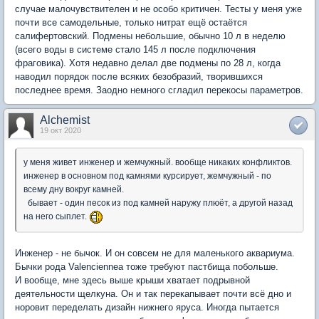
случае малочувствителен и не особо критичен. Тесты у меня уже
почти все самодельные, только нитрат ещё остаётся
салифертовский. Подмены небольшие, обычно 10 л в неделю
(всего воды в системе стало 145 л после подключения
фраговика). Хотя недавно делал две подмены по 28 л, когда
наводил порядок после всяких безобразий, творившихся
последнее время. Заодно немного сгладил перекосы параметров.
Alchemist
19 окт 2020
у меня живет инженер и жемчужный. вообще никаких конфликтов.
инженер в основном под камнями курсирует, жемчужный - по
всему дну вокруг камней.
бывает - один песок из под камней наружу плюёт, а другой назад
на него сыплет.
Инженер - не бычок. И он совсем не для маленького аквариума.
Бычки рода Valenciennea тоже требуют пастбища побольше.
И вообще, мне здесь выше крыши хватает подрывной
деятельности щелкуна. Он и так перекапывает почти всё дно и
норовит переделать дизайн нижнего яруса. Иногда пытается