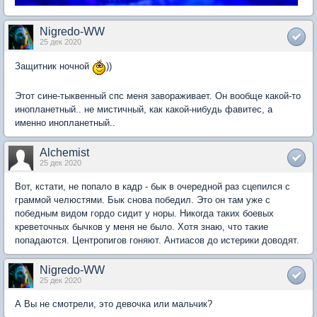
Nigredo-WW
25 дек 2020
Защитник ночной
))
Этот сине-тыквенный спс меня завораживает. Он вообще какой-то
инопланетный.. не мистичный, как какой-нибудь фавитес, а
именно инопланетный..
Alchemist
25 дек 2020
Вот, кстати, не попало в кадр - бык в очередной раз сцепился с
граммой челюстями. Бык снова победил. Это он там уже с
победным видом гордо сидит у норы. Никогда таких боевых
креветочных бычков у меня не было. Хотя знаю, что такие
попадаются. Центропигов гоняют. Антиасов до истерики доводят.
Nigredo-WW
25 дек 2020
А Вы не смотрели, это девочка или мальчик?