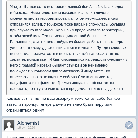
Увы, от бычков остались только главный бык A.latifasciata и одна
гобиосома. Нематэлеотрисы рассорились, один другого
окончательно затерроризировал, а потом неожиданно и сам
отправился вслед. У гобиосом тоже пара не сложилась. Большая
при случае гоняла маленькую, но им вроде хватало территории,
чтобы разойтись. Тем не менее, маленькой больше нет.
В принципе, хочется кого-нибудь из бычков добавить, но теперь
уже не знаю кому удастся вписаться в компанию. Тут два сложных
персонажа - грамма, хотя и не сказать, чтобы агрессивная, но
характер показывает. И бык, оказавшийся на редкость суровым - у
него с граммой изредка бывают стычки и он неизменно
побеждает. У гобиосом дипломатический иммунитет - их
агрессоры словно не видят. А собачка Смита оптимистка,
пацифистка и пофигистка. Грамма иногда на неё пытается
наезжать, но та уворачивается и продолжает плавать, где хочет.
Как жаль, я глядя на ваш аквариум тоже хотел себе бычков
завести парочку, теперь даже и не знаю брать пару или
ограничиться одним.
Alchemist
19 окт 2020
Я постоянно пытался завести пару из разных бычков, но за всё