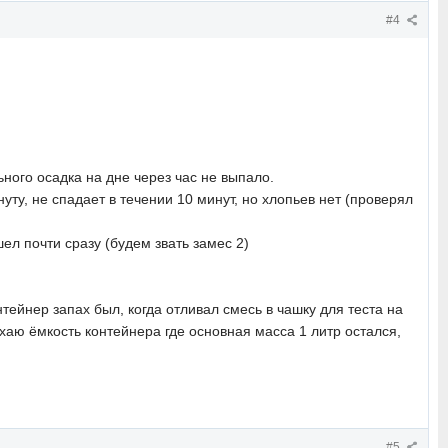
#4
ьного осадка на дне через час не выпало.
ту, не спадает в течении 10 минут, но хлопьев нет (проверял
шел почти сразу (будем звать замес 2)
ейнер запах был, когда отливал смесь в чашку для теста на
хаю ёмкость контейнера где основная масса 1 литр остался,
#5