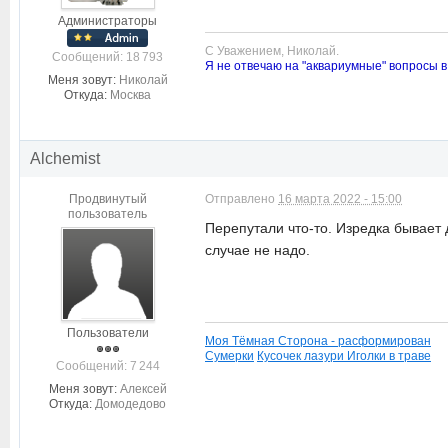
Администраторы
С Уважением, Николай.
Cообщений: 18 793
Я не отвечаю на "аквариумные" вопросы в
Меня зовут:
Николай
Откуда:
Москва
Alchemist
Продвинутый
Отправлено
16 марта 2022 - 15:00
пользователь
Перепутали что-то. Изредка бывает 
случае не надо.
Пользователи
Моя Тёмная Сторона - расформирован
Сумерки
Кусочек лазури
Иголки в траве
Cообщений: 7 244
Меня зовут:
Алексей
Откуда:
Домодедово