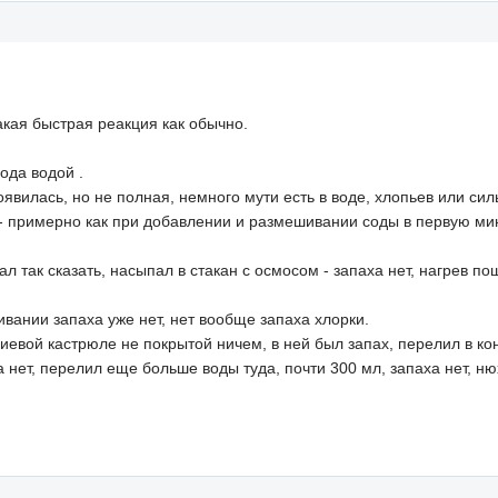
акая быстрая реакция как обычно.
ода водой .
явилась, но не полная, немного мути есть в воде, хлопьев или сил
- примерно как при добавлении и размешивании соды в первую мину
л так сказать, насыпал в стакан с осмосом - запаха нет, нагрев по
ивании запаха уже нет, нет вообще запаха хлорки.
вой кастрюле не покрытой ничем, в ней был запах, перелил в конт
 нет, перелил еще больше воды туда, почти 300 мл, запаха нет, ню