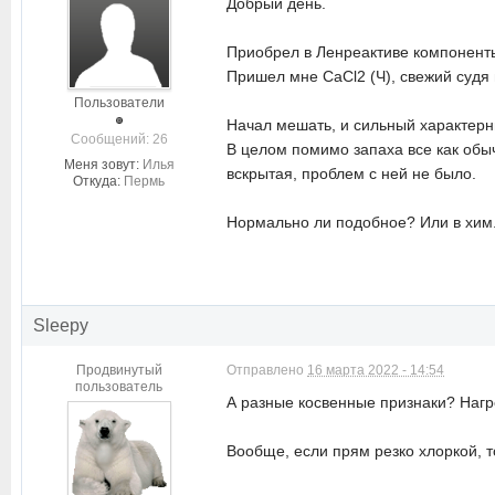
Добрый день.
Приобрел в Ленреактиве компоненты
Пришел мне CaCl2 (Ч), свежий судя 
Пользователи
Начал мешать, и сильный характерн
Cообщений: 26
В целом помимо запаха все как обы
Меня зовут:
Илья
вскрытая, проблем с ней не было.
Откуда:
Пермь
Нормально ли подобное? Или в хим
Sleepy
Продвинутый
Отправлено
16 марта 2022 - 14:54
пользователь
А разные косвенные признаки? Нагр
Вообще, если прям резко хлоркой, т