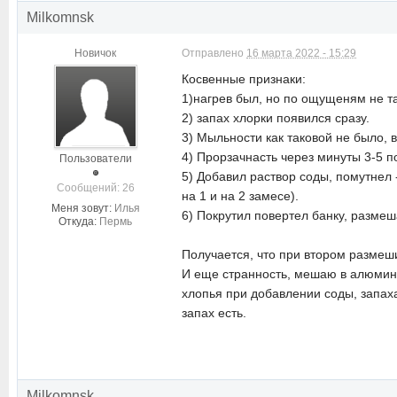
Milkomnsk
Новичок
Отправлено
16 марта 2022 - 15:29
Косвенные признаки:
1)нагрев был, но по ощущеням не т
2) запах хлорки появился сразу.
3) Мыльности как таковой не было, в
4) Прорзачнасть через минуты 3-5 по
Пользователи
5) Добавил раствор соды, помутнел 
Cообщений: 26
на 1 и на 2 замесе).
Меня зовут:
Илья
6) Покрутил повертел банку, размеша
Откуда:
Пермь
Получается, что при втором размеш
И еще странность, мешаю в алюминие
хлопья при добавлении соды, запаха
запах есть.
Milkomnsk