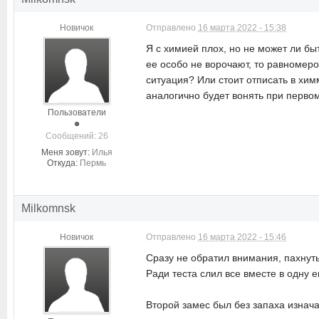
Новичок
Отправлено
16 марта 2022 - 15:38
Я с химией плох, но не может ли быт
ее особо не ворочают, то равномер
ситуация? Или стоит отписать в хи
аналогично будет вонять при первом
Пользователи
Cообщений: 26
Меня зовут:
Илья
Откуда:
Пермь
Milkomnsk
Новичок
Отправлено
16 марта 2022 - 15:46
Сразу не обратил внимания, пахнуть
Ради теста слил все вместе в одну 
Второй замес был без запаха изнач