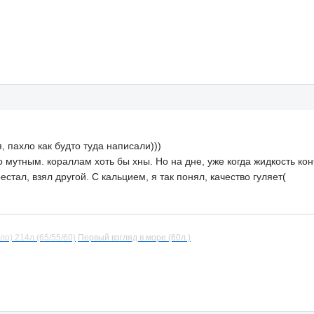
, пахло как будто туда написали)))
о мутным. кораллам хоть бы хны. Но на дне, уже когда жидкость кон
тал, взял другой. С кальцием, я так понял, качество гуляет(
ло) 214л (65/55/60)
Первый взгляд в море (60л.)