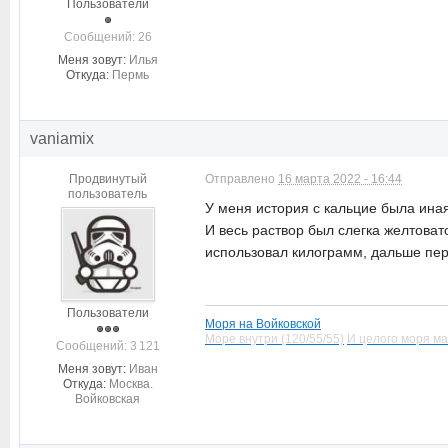
Пользователи
Cообщений: 26
Меня зовут:
Илья
Откуда:
Пермь
vaniamix
Продвинутый
Отправлено
16 марта 2022 - 16:44
пользователь
У меня история с кальцие была иная
И весь раствор был слегка желтоват
использовал килограмм, дальше перес
Пользователи
Моря на Войковской
Море внутри (120/55/55)
И целого моря ма
Cообщений: 3 121
Меня зовут:
Иван
Откуда:
Москва.
Войковская