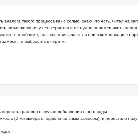
ь аналога такого процесса как с солью, знаю что есть, читал на заг
ость размешивания у нее теряется и ее нужно перемешивать перед
ммаркет о проблеме, не знаю присылают ли они в компенсацию норм
 замесе, то выбросить к чертям.
 перестал раствор в случае добавления в него соды.
емкость (2 котекнера с первоначальным замесом), и перестало паху
ально.