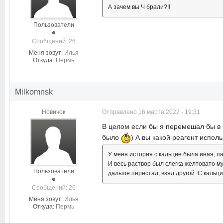
А зачем вы Ч брали?!!
Пользователи
Cообщений: 26
Меня зовут:
Илья
Откуда:
Пермь
Milkomnsk
Новичок
Отправлено
16 марта 2022 - 19:31
В целом если бы я перемешал бы в в
было
) А вы какой реагент испол
У меня история с кальцие была иная, па
И весь раствор был слегка желтовато му
Пользователи
дальше перестал, взял другой. С кальцие
Cообщений: 26
Меня зовут:
Илья
Откуда:
Пермь