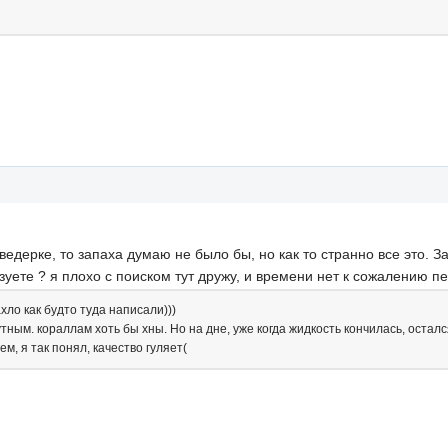
едерке, то запаха думаю не было бы, но как то странно все это. 
ьзуете ? я плохо с поиском тут дружу, и времени нет к сожалению 
хло как будто туда написали)))
тным. кораллам хоть бы хны. Но на дне, уже когда жидкость кончилась, остал
м, я так понял, качество гуляет(