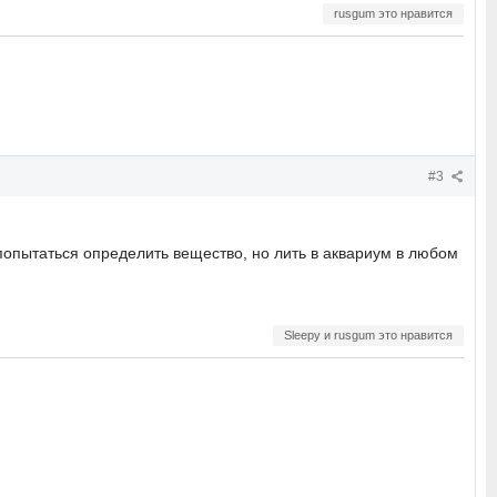
rusgum это нравится
#3
попытаться определить вещество, но лить в аквариум в любом
Sleepy и rusgum это нравится