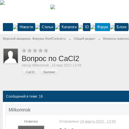
Новости
Статьи
Каталоги
ID
Форум
Блоги
Морской аквариум. Форумы ReefCentral.ru
→
Общий раздел
→
Вопросы новичко
Вопрос по CaCl2
Автор
Milkomnsk
,
16 мар 2022 13:56
CaCl2
Баллинг
Сообщений в теме: 16
Milkomnsk
Новичок
Отправлено
16 марта 2022 - 13:56