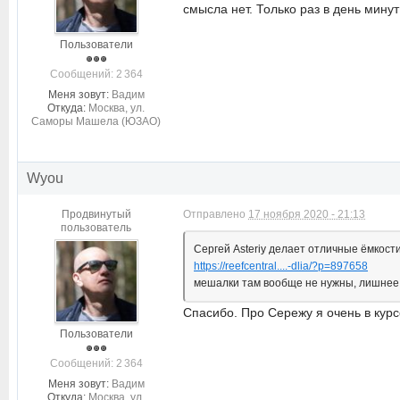
смысла нет. Только раз в день минут 
Пользователи
Cообщений: 2 364
Меня зовут:
Вадим
Откуда:
Москва, ул.
Саморы Машела (ЮЗАО)
Wyou
Продвинутый
Отправлено
17 ноября 2020 - 21:13
пользователь
Сергей Asteriy делает отличные ёмкост
https://reefcentral....-dlia/?p=897658
мешалки там вообще не нужны, лишнее э
Спасибо. Про Сережу я очень в курс
Пользователи
Cообщений: 2 364
Меня зовут:
Вадим
Откуда:
Москва, ул.