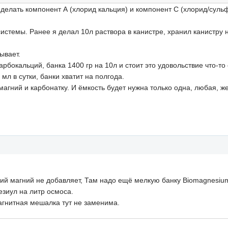
делать компонент А (хлорид кальция) и компонент С (хлорид/сульф
системы. Ранее я делал 10л раствора в канистре, хранил канистру
тывает.
арбокальций, банка 1400 гр на 10л и стоит это удовольствие что-т
 мл в сутки, банки хватит на полгода.
магний и карбонатку. И ёмкость будет нужна только одна, любая, ж
ий магний не добавляет, Там надо ещё мелкую банку Biomagnesium
езиул на литр осмоса.
агнитная мешалка тут не заменима.