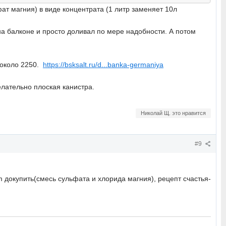
ат магния) в виде концентрата (1 литр заменяет 10л
 на балконе и просто доливал по мере надобности. А потом
о около 2250.
https://bsksalt.ru/d...banka-germaniya
елательно плоская канистра.
Николай Щ. это нравится
#9
 докупить(смесь сульфата и хлорида магния), рецепт счастья-