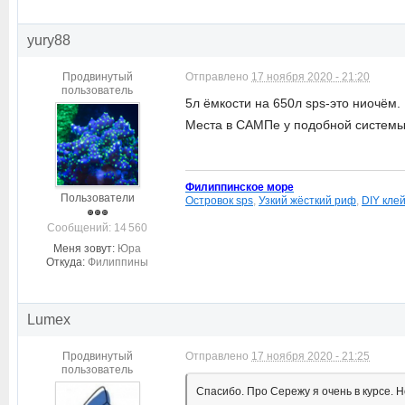
yury88
Продвинутый
Отправлено
17 ноября 2020 - 21:20
пользователь
5л ёмкости на 650л sps-это ниочём. 
Места в САМПе у подобной системы
Филиппинское море
Пользователи
Островок sps
,
Узкий жёсткий риф
,
DIY кле
Cообщений: 14 560
Меня зовут:
Юра
Откуда:
Филиппины
Lumex
Продвинутый
Отправлено
17 ноября 2020 - 21:25
пользователь
Спасибо. Про Сережу я очень в курсе. Н