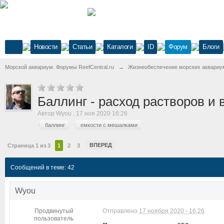
Новости
Статьи
Каталоги
ID
Форум
Блоги
Морской аквариум. Форумы ReefCentral.ru
→
Жизнеобеспечение морских аквариу
Баллинг - расход растворов и
Автор
Wyou
,
17 ноя 2020 16:26
баллинг
емкости с мешалками
ВПЕРЕД
Страница 1 из 3
1
2
3
Сообщений в теме: 42
Wyou
Продвинутый
Отправлено
17 ноября 2020 - 16:26
пользователь