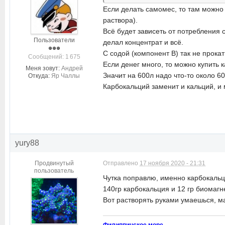
Если делать самомес, то там можно 
раствора).
Всё будет зависеть от потребления 
Пользователи
делал концентрат и всё.
С содой (компонент В) так не прока
Cообщений: 1 675
Если денег много, то можно купить к
Меня зовут:
Андрей
Значит на 600л надо что-то около 60
Откуда:
Яр Чаллы
Карбокальций заменит и кальций, и 
yury88
Продвинутый
Отправлено
17 ноября 2020 - 21:31
пользователь
Чутка поправлю, именно карбокальц
140гр карбокальция и 12 гр биомагн
Вот растворять руками умаешься, м
Филиппинское море