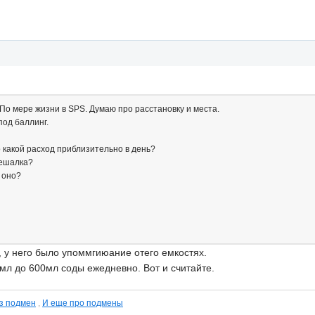
По мере жизни в SPS. Думаю про расстановку и места.
под баллинг.
то какой расход приблизительно в день?
мешалка?
к оно?
 у него было упоммгиюание отего емкостях.
0мл до 600мл соды ежедневно. Вот и считайте.
з подмен
,
И еще про подмены