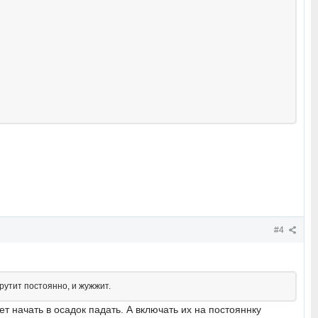
#4
крутит постоянно, и жужжит.
т начать в осадок падать. А включать их на постояннку