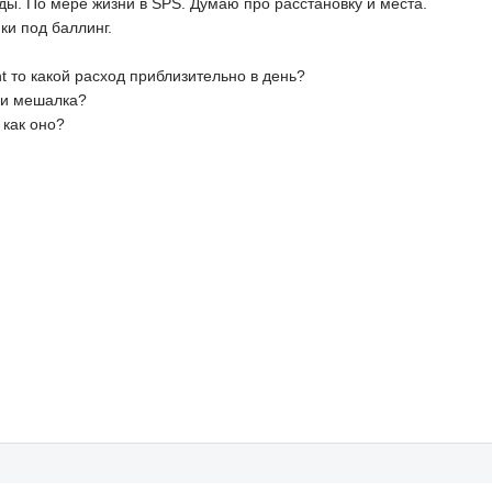
ды. По мере жизни в SPS. Думаю про расстановку и места.
нки под баллинг.
ght то какой расход приблизительно в день?
ли мешалка?
 как оно?