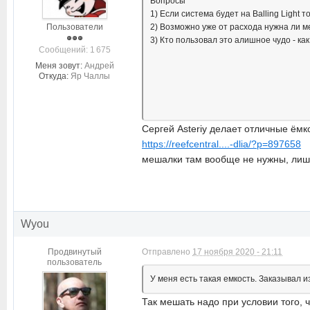
Вопросы
1) Если система будет на Balling Light 
Пользователи
2) Возможно уже от расхода нужна ли 
3) Кто пользовал это алишное чудо - ка
Cообщений: 1 675
Меня зовут:
Андрей
Откуда:
Яр Чаллы
Сергей Asteriy делает отличные ёмк
https://reefcentral....-dlia/?p=897658
мешалки там вообще не нужны, лишн
Wyou
Продвинутый
Отправлено
17 ноября 2020 - 21:11
пользователь
У меня есть такая емкость. Заказывал и
Так мешать надо при условии того, 