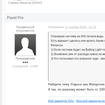
Саморы Машела (ЮЗАО)
Pavel Pro
Продвинутый
Отправлено
17 ноября 2020 - 21:19
пользователь
Планирую систему на 650 литров воды. 
Есть вариант сделать или купить банки 
Вопросы
1) Если система будет на Balling Light 
2) Возможно уже от расхода нужна ли 
Пользователи
3) Кто пользовал это алишное чудо - ка
Cообщений: 14 880
Найдите тему Улдыса ака Mangoose,
А так, по разному может быть от 10
Мой аквариум 350л
,
Морской аквариум бе