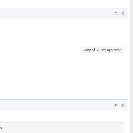
#7
Андрей777 это нравится
#8
ь?