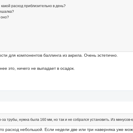
то какой расход приблизительно в день?
мешалка?
к оно?
ости для компонентов баллинга из акрила. Очень эстетично.
ее это, ничего не выпадает в осадок.
з-за трубы, нужна была 160 мм, но так и не собрался установить. Из минусов-
что расход небольшой. Если недели две или три наверняка уже може