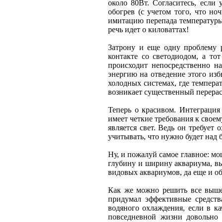
около 80Вт. Согласитесь, если 
обогрев (с учетом того, что но
имитацию перепада температуры 
речь идет о киловаттах!
Затрону и еще одну проблему р
контакте со светодиодом, а то
происходит непосредственно н
энергию на отведение этого изб
холодных системах, где темпера
возникает существенный перерас
Теперь о красивом. Интеграция
имеет четкие требования к свое
является свет. Ведь он требует
учитывать, что нужно будет над
Ну, и пожалуй самое главное: м
глубину и ширину аквариума, вы
видовых аквариумов, да еще и о
Как же можно решить все вышео
придумал эффективные средств
водяного охлаждения, если в ка
повседневной жизни довольно 