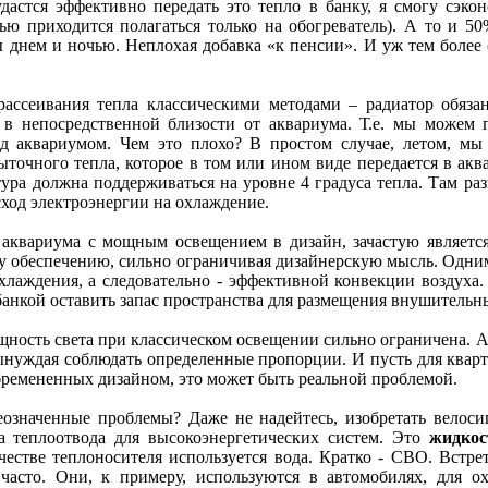
удастся эффективно передать это тепло в банку, я смогу сэк
чью приходится полагаться только на обогреватель). А то и 50
днем и ночью. Неплохая добавка «к пенсии». И уж тем более 
ассеивания тепла классическими методами – радиатор обяза
т в непосредственной близости от аквариума. Т.е. мы можем г
ад аквариумом. Чем это плохо? В простом случае, летом, мы
ыточного тепла, которое в том или ином виде передается в ак
тура должна поддерживаться на уровне 4 градуса тепла. Там раз
ход электроэнергии на охлаждение.
 аквариума с мощным освещением в дизайн, зачастую являет
му обеспечению, сильно ограничивая дизайнерскую мысль. Одним
 охлаждения, а следовательно - эффективной конвекции воздуха
 банкой оставить запас пространства для размещения внушительн
ощность света при классическом освещении сильно ограничена. А
нуждая соблюдать определенные пропорции. И пусть для кварт
бремененных дизайном, это может быть реальной проблемой.
значенные проблемы? Даже не надейтесь, изобретать велоси
а теплоотвода для высокоэнергетических систем. Это
жидкос
честве теплоносителя используется вода. Кратко - СВО. Встр
часто. Они, к примеру, используются в автомобилях, для ох