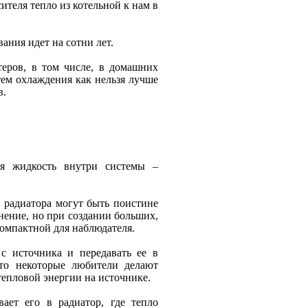
теля тепло из котельной к нам в
ания идет на сотни лет.
еров, в том числе, в домашних
тем охлаждения как нельзя лучше
в.
ся жидкость внутри системы –
ы радиатора могут быть поистине
нение, но при создании больших,
компактной для наблюдателя.
с источника и передавать ее в
что некоторые любители делают
 тепловой энергии на источнике.
ает его в радиатор, где тепло