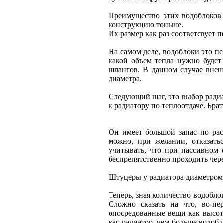
Преимущество этих водоблоков 
конструкцию тоньше.
Их размер как раз соответсвует
На самом деле, водоблоки это п
какой объем тепла нужно будет
шлангов. В данном случае вне
диаметра.
Следующий шаг, это выбор радиа
к радиатору по теплоотдаче. Брат
Он имеет большой запас по рас
можно, при желании, отказатьс
учитывать, что при пассивном 
беспрепятственно проходить чер
Штуцеры у радиатора диаметром
Теперь, зная количество водобло
Сложно сказать на что, во-пе
опосредованные вещи как высот
вас радиатор, чем больше водоб