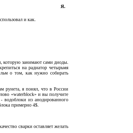
Я.
использовал и как.
ди, которую занимают сами диоды.
крепиться на радиатор четырьмя
льм о том, как нужно собирать
м рунета, я понял, что в России
лово «waterblock» и вы получите
- водоблоки из анодированного
блока примерно 4$.
 качество сварки оставляет желать