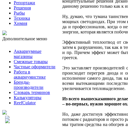
концептуальные решения дизайна
Репортажи
данному решению только как к и
Решения
Рыбы
Ну, думаю, что тумана таинствен
Техника
мощных светодиодах. При этом н
Химия
да и профессионалов, когда о н
энергии, которая является побо
Дополнительное меню
Эффективный теплоотвод от св
затем к разрушению, так как в 
Аквариумные
и пр. Причем эффект может быть
магазины
греется.
Смежные товары
Частные оформители
Это заставляет производителей
Работа в
происходит перегрев диода и о
аквариумистике
исполнение самого диода, так к
Бренды-
всеми вытекающими последствия
производители
увеличивается тепловыделение.
Словарь терминов
Калькуляторы
Из всего вышесказанного дела
ReefCulator
– во-первых, нужно хорошее ох
Но, даже достигнув эффективно
потоком с радиаторов и просто 
мы тратим средства на обогрев 