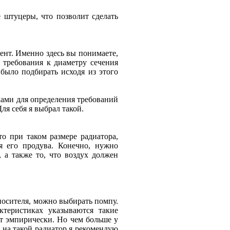
 штуцеры, что позволит сделать
ент. Именно здесь вы понимаете,
 требования к диаметру сечения
ыло подбирать исходя из этого
ками для определения требований
Для себя я выбрал такой.
о при таком размере радиатора,
ля его продува. Конечно, нужно
 а также то, что воздух должен
оносителя, можно выбирать помпу.
ктеристиках указываются такие
т эмпирически. Но чем больше у
 на такой радиатор я рекомендую