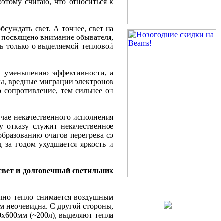
оэтому считаю, что относиться к
бсуждать свет. А точнее, свет на
о посвящено внимание обывателя,
ть только о выделяемой тепловой
к уменьшению эффективности, а
сы, вредные миграции электронов
о сопротивление, тем сильнее он
чае некачественного исполнения
у отказу служит некачественное
образованию очагов перегрева со
 за годом ухудшается яркость и
свет и долговечный светильник
ычно тепло снимается воздушным
м неочевидна. С другой стороны,
0x600мм (~200л), выделяют тепла