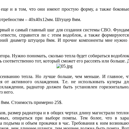
еще и в том, что они имеют простую форму, а также боковые
 потребностям – 40x40x12мм. Штуцер 8мм.
ервый и самый главный шаг для создания системы СВО. Фундам
 отвести, справится ли с этим водоблок, а также формируются
шний диаметр штуцера 8мм. И прочие компоненты мне нужно б
тора. Нужно понимать, сколько тепла будет собираться водобло
ь соответственно тот, который сможет его рассеять или больше. 
сеиванию тепла. Но лучше больше, чем меньше. И главное, чт
я от активного охлаждения. Т.е. не использовать кулеры д
охлаждении, радиатор должен быть установлен горизонтально,
ез него.
 8мм. Стоимость примерно 25$.
ков, размер радиатора и в общих чертах длину магистрали тепл
рвых, опираться при выборе помпы. Тем более, что в хара
а подъема и объем прокачки в час. Требования к ним возникаю
локов, чем длиннее шланги, тем мощнее должна быть помпа. Вот