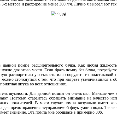
 3-х метров и расходом не менее 300 л/ч. Лично я выбрал вот та
в данной помпе расширительного бачка. Как любая жидкость,
нужно для этого место. Если брать помпу без бачка, потребуетс
ную расширительную емкость или соорудить из пластиковой 
е можно столкнуться с тем, что при нагреве увеличившаяся в о
еприятная штука во всех отношениях.
тель шумности. Для данной помпы он очень мал. Меньше чем н
жают. Поэтому, старайтесь обращать внимание на качество ис
таких показателей. В моем случае помпа визуально имеет х
а для предотвращения неуправляемой флуктуации воды. Т.е. яв
имеет значение. Эта помпа мне обошлась в примерно 30$.