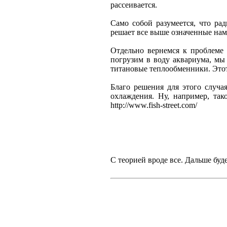
рассеивается.
Само собой разумеется, что ра
решает все выше означенные на
Отдельно вернемся к проблеме 
погрузим в воду аквариума, мы
титановые теплообменники. Этот
Благо решения для этого случа
охлаждения. Ну, например, так
http://www.fish-street.com/
С теорией вроде все. Дальше буд