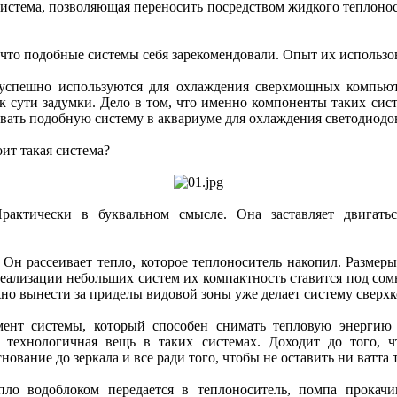
система, позволяющая переносить посредством жидкого теплоноси
 что подобные системы себя зарекомендовали. Опыт их использов
 успешно используются для охлаждения сверхмощных компьют
к сути задумки. Дело в том, что именно компоненты таких сис
зовать подобную систему в аквариуме для охлаждения светодиодо
оит такая система?
рактически в буквальном смысле. Она заставляет двигать
. Он рассеивает тепло, которое теплоноситель накопил. Размер
ализации небольших систем их компактность ставится под сом
ожно вынести за приделы видовой зоны уже делает систему сверх
емент системы, который способен снимать тепловую энергию 
я технологичная вещь в таких системах. Доходит до того, 
снование до зеркала и все ради того, чтобы не оставить ни ватта
пло водоблоком передается в теплоноситель, помпа прокачив