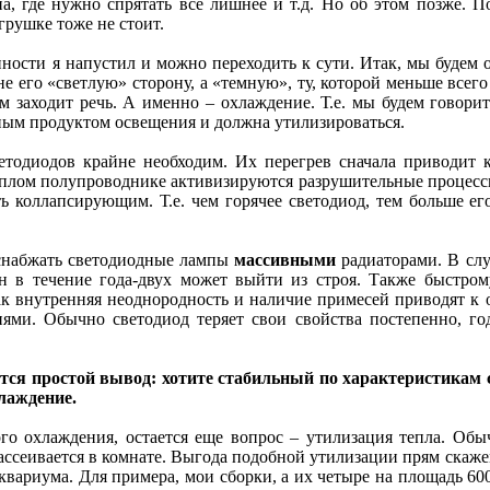
, где нужно спрятать все лишнее и т.д. Но об этом позже. П
грушке тоже не стоит.
ности я напустил и можно переходить к сути. Итак, мы будем о
е его «светлую» сторону, а «темную», ту, которой меньше всег
ем заходит речь. А именно – охлаждение. Т.е. мы будем говори
чным продуктом освещения и должна утилизироваться.
етодиодов крайне необходим. Их перегрев сначала приводит 
теплом полупроводнике активизируются разрушительные процес
 коллапсирующим. Т.е. чем горячее светодиод, тем больше ег
 снабжать светодиодные лампы
массивными
радиаторами. В слу
н в течение года-двух может выйти из строя. Также быстром
ак внутренняя неоднородность и наличие примесей приводят к 
ми. Обычно светодиод теряет свои свойства постепенно, год
ется простой вывод: хотите стабильный по характеристикам 
лаждение.
го охлаждения, остается еще вопрос – утилизация тепла. Об
рассеивается в комнате. Выгода подобной утилизации прям скаже
аквариума. Для примера, мои сборки, а их четыре на площадь 60