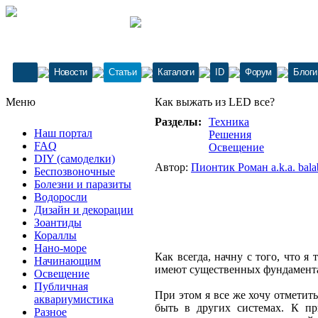
Новости
Статьи
Каталоги
ID
Форум
Блоги
Меню
Как выжать из LED все?
Разделы:
Техника
Наш портал
Решения
FAQ
Освещение
DIY (самоделки)
Автор:
Пионтик Роман a.k.a. bala
Беспозвоночные
Болезни и паразиты
Водоросли
Дизайн и декорации
Зоантиды
Кораллы
Нано-море
Как всегда, начну с того, что 
Начинающим
имеют существенных фундаментал
Освещение
Публичная
При этом я все же хочу отметит
аквариумистика
быть в других системах. К пр
Разное