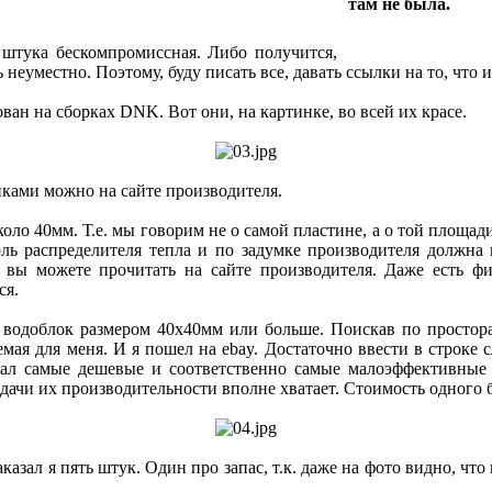
там не была.
 штука бескомпромиссная. Либо получится,
ь неуместно. Поэтому, буду писать все, давать ссылки на то, что 
ован на сборках DNK. Вот они, на картинке, во всей их красе.
иками можно на сайте производителя.
коло 40мм. Т.е. мы говорим не о самой пластине, а о той площа
оль распределителя тепла и по задумке производителя должна 
 вы можете прочитать на сайте производителя. Даже есть фи
ся.
 водоблок размером 40x40мм или больше. Поискав по простора
мая для меня. И я пошел на ebay. Достаточно ввести в строке с
рал самые дешевые и соответственно самые малоэффективные 
адачи их производительности вполне хватает. Стоимость одного 
азал я пять штук. Один про запас, т.к. даже на фото видно, что
.