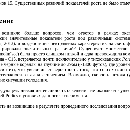
нок 15. Существенных различий показателей роста не было отме
ение
в возникло больше вопросов, чем ответов в рамках эксп
ески значительные показатели роста под различными систе
r, 2013), и воздействии спектральных характеристик на свето-фи
трировали значительных различий? Существует множество 
molm²sec) была просто слишком низкой и едва превосходила к
да - C15, встречается почти исключительно у тихоокеанских
Pori
кие черные кораллы на глубине до 396м (~1300 футов), где уро
синтеза, что увеличивает вероятность того, что союз хозяина
озможность связана с течением. Возможно, скорость потока (у
бие ситуации голодания.
ледующем: низкая интенсивность освещения не оказывает сущес
й Porites в условиях данного эксперимента.
ть на возникшие в результате проведенного исследования вопрос