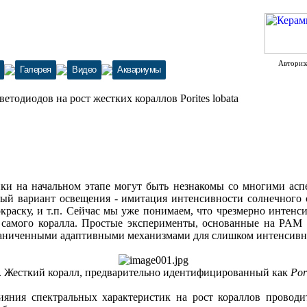
Авториз
Галерея
Видео
Аквариумы
етодиодов на рост жестких кораллов Porites lobata
и на начальном этапе могут быть незнакомы со многими асп
ый вариант освещения - имитация интенсивности солнечного св
окраску, и т.п. Сейчас мы уже понимаем, что чрезмерно интенс
 самого коралла. Простые эксперименты, основанные на PAM
раниченными адаптивными механизмами для слишком интенсивн
. Жесткий коралл, предварительно идентифицированный как
Por
яния спектральных характеристик на рост кораллов проводит