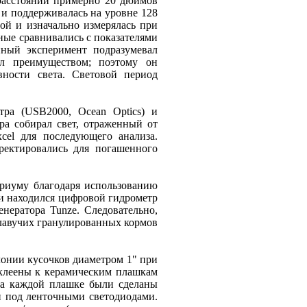
расстоянии примерно 20 дюймов
 и поддерживалась на уровне 128
ой и изначально измерялась при
ные сравнивались с показателями
нный эксперимент подразумевал
ыл преимуществом; поэтому он
вности света. Световой период
тра (USB2000, Ocean Optics) и
а собирал свет, отраженный от
xcel для последующего анализа.
ректировались для погашенного
риуму благодаря использованию
ии находился цифровой гидрометр
енератора Tunze. Следовательно,
плавучих гранулированных кормов
лонии кусочков диаметром 1" при
иклеены к керамическим плашкам
на каждой плашке были сделаны
и под ленточными светодиодами.