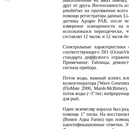
(выполненные на заказ лампы)
друг от друга. Интенсивность о
µmolm²sec на протяжении всего
помощи регистратора данных Li-
датчика Apogee PAR, после че
измерение освещенности на н
использовался периодически, 
составлял 12 часов; и 12 часов б
Спектральные характеристики 
соответствующего ПО (OceanVi
стандарта диффузного отражени
Примечание: Таблицы, демонст
сигнала прибора.
Поток воды, важный аспект, в
волногенератора ('Wave Generat
(FloMate 2000, Marsh-McBirney)
поток воды (~3"/sec; вибрирующ
для рыб.
Один экземпляр коралла был раз
помощи 1" пилы. На восстановл
(Boston Aqua Farms) при помо
идентификационные отметки. Эт