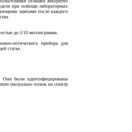
раллы/плашки (плашки аккуратно
недели при помощи лабораторных
тствующими лампами после каждого
ктра.
ностью до 1/10 миллиграмма.
онно-оптического прибора для
щей статье.
в. Они были идентифицированы
stom (визуально похож на спектр