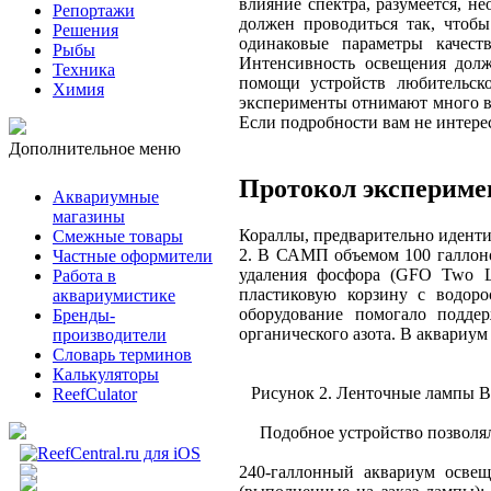
влияние спектра, разумеется, н
Репортажи
должен проводиться так, чтоб
Решения
одинаковые параметры качест
Рыбы
Интенсивность освещения долж
Техника
помощи устройств любительско
Химия
эксперименты отнимают много вр
Если подробности вам не интерес
Дополнительное меню
Протокол экспериме
Аквариумные
магазины
Кораллы, предварительно иден
Смежные товары
2. В САМП объемом 100 галлоно
Частные оформители
удаления фосфора (GFO Two Lit
Работа в
пластиковую корзину с водор
аквариумистике
оборудование помогало подде
Бренды-
органического азота. В аквариу
производители
Словарь терминов
Калькуляторы
Рисунок 2. Ленточные лампы B
ReefCulator
Подобное устройство позволял
240-галлонный аквариум освещ