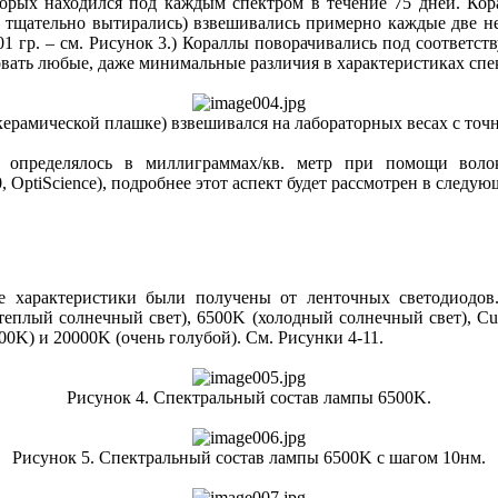
торых находился под каждым спектром в течение 75 дней. Ко
 тщательно вытирались) взвешивались примерно каждые две 
0001 гр. – см. Рисунок 3.) Кораллы поворачивались под соотве
ать любые, даже минимальные различия в характеристиках спе
 керамической плашке) взвешивался на лабораторных весах с точ
 определялось в миллиграммах/кв. метр при помощи волок
OptiScience), подробнее этот аспект будет рассмотрен в следую
ые характеристики были получены от ленточных светодиодо
теплый солнечный свет), 6500K (холодный солнечный свет), Cu
0K) и 20000K (очень голубой). См. Рисунки 4-11.
Рисунок 4. Спектральный состав лампы 6500K.
Рисунок 5. Спектральный состав лампы 6500K с шагом 10нм.