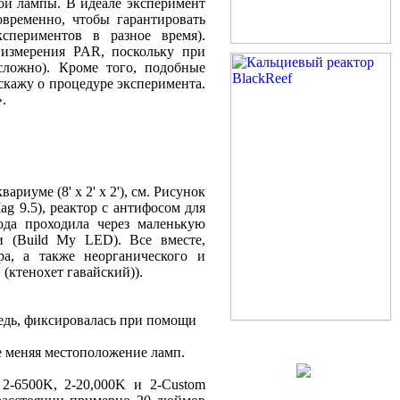
дой лампы. В идеале эксперимент
временно, чтобы гарантировать
спериментов в разное время).
 измерения PAR, поскольку при
сложно). Кроме того, подобные
скажу о процедуре эксперимента.
».
ариуме (8' x 2' x 2'), см. Рисунок
 9.5), реактор с антифосом для
вода проходила через маленькую
 (Build My LED). Все вместе,
а, а также неорганического и
 (ктенохет гавайский)).
едь, фиксировалась при помощи
не меняя местоположение ламп.
2-6500K, 2-20,000K и 2-Custom