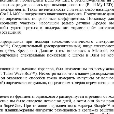
; все лампы произведены Build My LED), расположенными на 
свещения регулировалась при помощи реостатов (Build My LED)
 эксперимента. Такая интенсивность считается слабо-насыщенн
Cor LI-1400 и погружного квантового датчика. Полученные дан
го определялись поправочные коэффициенты. Поскольку да
ебольших участках, небольшой размер датчика Apogee б
чтобы удостовериться в поддержании «правильной» интенси
ез освещения.
определялись при помощи волоконно-оптического спектроме
ew™.) Соединительный (распределительный) шнур спектрометр
я (99%, Spectralon.) Данные затем вносились в Microsoft E
рирующие спектральные показатели с шагом в 10нм не кор
лияющий на дыхание кораллов, был неизменным по всему аква
or', Tunze Wave Box™). Несмотря на то, что в нашем распоряжен
, он оказался не способен точно измерить импульсы от волног
ий) определялся визуально, посредством замеров перемещения 
делен на фрагменты одинакового размера путем отрезания от ко
ение им было отведено несколько дней, а затем они были пр
щи SuperGlue. При помощи перманентного маркера Sharpie™ 
и плашки/кораллы аккуратно размещались в крепежах решетк