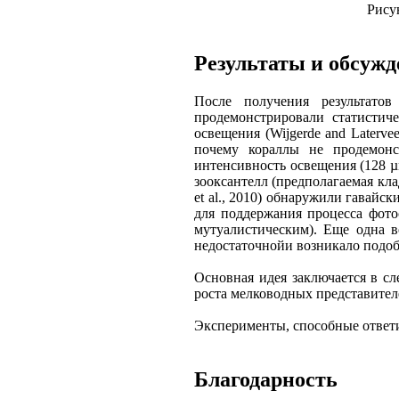
Рису
Результаты и обсужд
После получения результато
продемонстрировали статистич
освещения (Wijgerde and Latervee
почему кораллы не продемонс
интенсивность освещения (128 µ
зооксантелл (предполагаемая кла
et al., 2010) обнаружили гавайс
для поддержания процесса фото
мутуалистическим). Еще одна в
недостаточнойи возникало подо
Основная идея заключается в с
роста мелководных представителе
Эксперименты, способные ответи
Благодарность