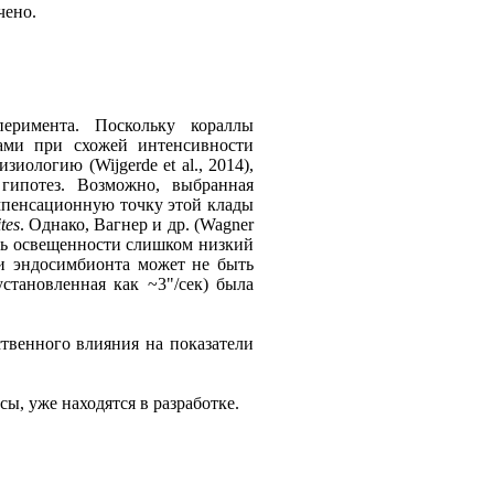
чено.
еримента. Поскольку кораллы
мами при схожей интенсивности
зиологию (Wijgerde et al., 2014),
гипотез. Возможно, выбранная
омпенсационную точку этой клады
tes
. Однако, Вагнер и др. (Wagner
вень освещенности слишком низкий
 и эндосимбионта может не быть
становленная как ~3"/сек) была
твенного влияния на показатели
ы, уже находятся в разработке.