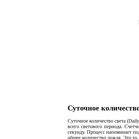
Суточное количество
Суточное количество света (Dail
всего светового периода. Счет
секунду. Процесс напоминает под
общее количество дождя. Это то