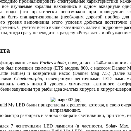
еобходимо проанализировать спектральные характеристики каж
ы все изучаемые кораллы находились в одном аквариуме одно
ва воды (что практически невозможно при проведении эк
на быть стандартизирована (необходим дорогой прибор для
го уровня выполнения этого условия добиться достаточно 
емени. С учетом всего выше сказанного, далее я подробнее рас
ны, тогда сразу переходите к разделу «Результаты и обсуждение
нта
тифицированные как
Porites lobata
, находились в 240-галлонном акв
в был помещен скиммер (ETS модель 800, с насосом Danner Mag
tle Fishies) и возвратный насос (Danner Mag 7.5.) Далее 
ослями
Chaetomorpha
, освещенную ленточными LED лампами
рживать очень низкий уровень химически активного фосфор
м были запущены три рыбы (два желтых хирурга и хирург-шеврон
uild My LED были прикреплены к решетке, которая, в свою очер
направляющих.
о быстро разбирать и заново собирать светильники, при этом, 
ался 7 ленточными LED лампами (в частности, Solar- Max, 