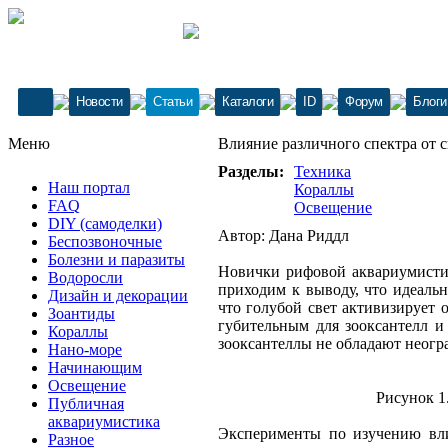
Новости
Статьи
Каталоги
ID
Форум
Блоги
Меню
Влияние различного спектра от св
Разделы:
Техника
Наш портал
Кораллы
FAQ
Освещение
DIY (самоделки)
Автор: Дана Риддл
Беспозвоночные
Болезни и паразиты
Новички рифовой аквариумистик
Водоросли
приходим к выводу, что идеальн
Дизайн и декорации
что голубой свет активизирует 
Зоантиды
губительным для зооксантелл и
Кораллы
зооксантеллы не обладают неог
Нано-море
Начинающим
Освещение
Рисунок 1
Публичная
аквариумистика
Эксперименты по изучению вли
Разное