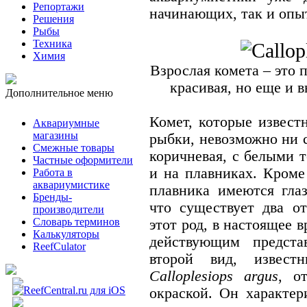
Репортажи
начинающих, так и опы
Решения
Рыбы
Техника
Химия
Взрослая комета – это
красивая, но еще и 
Дополнительное меню
Комет, которые извест
Аквариумные
магазины
рыбки, невозможно ни 
Смежные товары
коричневая, с белыми т
Частные оформители
и на плавниках. Кроме
Работа в
аквариумистике
плавника имеются глаз
Бренды-
что существует два о
производители
Словарь терминов
этот род, в настоящее 
Калькуляторы
действующим предста
ReefCulator
второй вид, извест
Calloplesiops argus
, о
окраской. Он характер