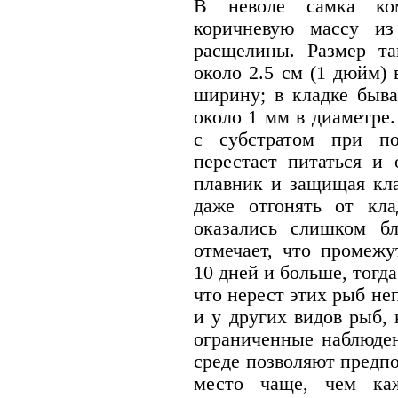
В неволе самка ком
коричневую массу и
расщелины. Размер та
около 2.5 см (1 дюйм) 
ширину; в кладке быва
около 1 мм в диаметре
с субстратом при п
перестает питаться и 
плавник и защищая кл
даже отгонять от кла
оказались слишком бл
отмечает, что промежу
10 дней и больше, тогда
что нерест этих рыб н
и у других видов рыб,
ограниченные наблюден
среде позволяют предп
место чаще, чем ка