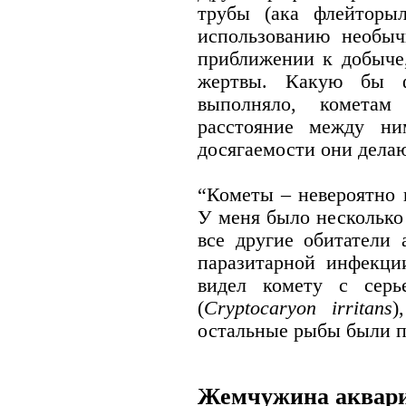
трубы (ака флейторыл
использованию необы
приближении к добыче,
жертвы. Какую бы ф
выполняло, кометам 
расстояние между ни
досягаемости они делаю
“Кометы – невероятно
У меня было несколько
все другие обитатели 
паразитарной инфекци
видел комету с серь
(
Cryptocaryon irritans
)
остальные рыбы были 
Жемчужина аквар