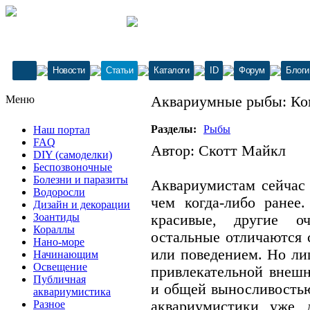
Новости
Статьи
Каталоги
ID
Форум
Блоги
Меню
Аквариумные рыбы: Комет
Разделы:
Рыбы
Наш портал
FAQ
Автор: Скотт Майкл
DIY (самоделки)
Беспозвоночные
Болезни и паразиты
Аквариумистам сейчас
Водоросли
чем когда-либо ранее
Дизайн и декорации
Зоантиды
красивые, другие о
Кораллы
остальные отличаются 
Нано-море
или поведением. Но ли
Начинающим
Освещение
привлекательной внеш
Публичная
и общей выносливостью
аквариумистика
Разное
аквариумистики уже 