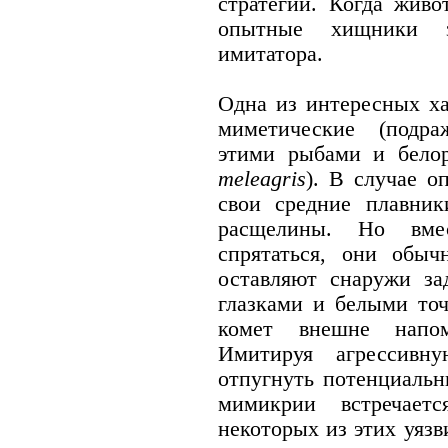
стратегии. Когда живо
опытные хищники з
имитатора.
Одна из интересных ха
миметические (подра
этими рыбами и бело
meleagris
). В случае о
свои средние плавни
расщелины. Но вме
спрятаться, они обыч
оставляют снаружи з
глазками и белыми точ
комет внешне напо
Имитируя агрессивн
отпугнуть потенциаль
мимикрии встречает
некоторых из этих уяз