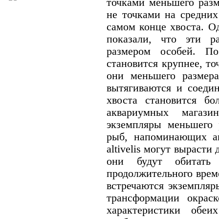
точками меньшего разм
не точками на средних
самом конце хвоста. О
показали, что эти р
размером особей. По
становится крупнее, то
они меньшего размера
вытягиваются и соедин
хвоста становится б
аквариумных магази
экземпляры меньшего р
рыб, напоминающих ar
altivelis могут вырасти
они будут обитать
продолжительного врем
встречаются экземпляр
трансформации окрас
характеристики обеи