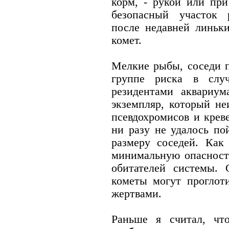
корм, - рукой или пр
безопасный участок 
после недавней линьк
комет.
Мелкие рыбы, соседи п
группе риска в слу
резидентами аквариу
экземпляр, который не
псевдохромисов и крев
ни разу не удалось по
размеру соседей. Как
минимальную опасност
обитателей системы.
кометы могут проглот
жертвами.
Раньше я считал, чт