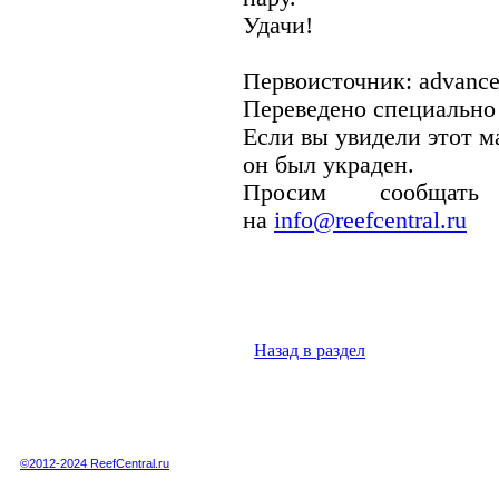
Удачи!
Первоисточник: advance
Переведено специально
Если вы увидели этот ма
он был украден.
Просим сообщат
на
info@reefcentral.ru
Назад в раздел
Полная или частичная публикация любых материалов данного сайта в интернете
возможна только при получении письменного разрешения администрации сайта.
Полная или частичная публикация любых материалов данного сайта в любых
других СМИ возможна только по специальной договоренности с администрацией.
©2012-2024 ReefCentral.ru