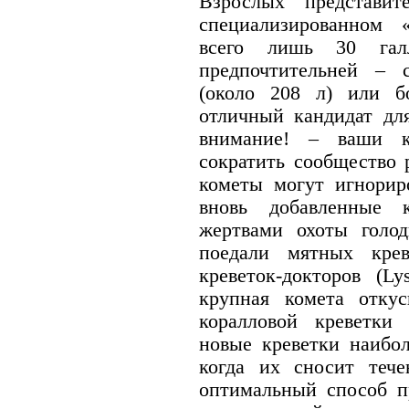
Взрослых представи
специализированном 
всего лишь 30 гал
предпочтительней – 
(около 208 л) или бол
отличный кандидат дл
внимание! – ваши к
сократить сообщество 
кометы могут игнориро
вновь добавленные к
жертвами охоты голо
поедали мятных крев
креветок-докторов (Ly
крупная комета отку
коралловой креветки (
новые креветки наибол
когда их сносит тече
оптимальный способ п