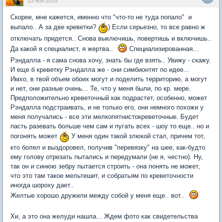
23 ноя 2015
Скорее, мне кажется, именно что "что-то не туда попало" и
выпало.. А за две креветки?
) Если серьезно, то все равно ж
отключать придется.. Снова выключишь, повертишь и включишь..
Да какой я специалист, я жертва..
Специализированная...
Рэндалла - я сама снова хочу, знать бы где взять.. Увижу - скажу.
И еще б креветку Рэндалла же - они симбионтят по идее...
Имхо, в твой объем обоих могут и поделить территорию, а могут
и нет, они разные очень... Те, что у меня были, по кр. мере.
Предположительно креветочный как подрастет, особенно, может
Рэндалла подстраивать, и не только его, они немного похожи у
меня получались - все эти мелкопятнистокреветочные. Будет
пасть разевать больше чем сам и пугать всех - шоу то еще.. но и
погонять может
У меня один такой злюкой стал, причем тот,
кто болел и выздоровел, получив "перевязку" на шее, как-будто
ему голову отрезать пытались и передумали (не я, честно). Ну,
так он и синюю зебру пытается строить - она понять не может,
что это там такое мельтешит, и собратьям по креветочности
иногда шороху дает..
Желтые хорошо дружили между собой у меня еще.. вот..
Хи, а это она желуди нашла... Ждем фото как свидетельства