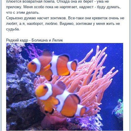
плюется возвратная помпа. Откада она их берет - ума не
приложу. Меня особо пока не нарпягает, надоест - буду думать,
что с этим делать.
Серьезно думаю насчет зонтиков. Все-таки они креветок очень не
любят, а я, наоборот, люблю. Видимо, зонтикам у меня жить не
судьба.
Редкий кадр - Болишна и Лелик