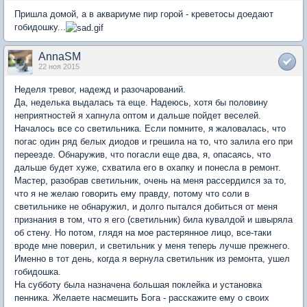
Пришла домой, а в аквариуме пир горой - креветосы доедают
гобидошку...
AnnaSM
22 ноя 2015
Неделя тревог, надежд и разочарований.
Да, неделька выдалась та еще. Надеюсь, хотя бы половину
неприятностей я хапнула оптом и дальше пойдет веселей.
Началось все со светильника. Если помните, я жаловалась, что
погас один ряд белых диодов и грешила на то, что залила его при
переезде. Обнаружив, что погасли еще два, я, опасаясь, что
дальше будет хуже, схватила его в охапку и понесла в ремонт.
Мастер, разобрав светильник, очень на меня рассердился за то,
что я не желаю говорить ему правду, потому что соли в
светильнике не обнаружил, и долго пытался добиться от меня
признания в том, что я его (светильник) била кувалдой и швыряла
об стену. Но потом, глядя на мое растерянное лицо, все-таки
вроде мне поверил, и светильник у меня теперь лучше прежнего.
Именно в тот день, когда я вернула светильник из ремонта, ушел
гобидошка.
На субботу была назначена большая поклейка и установка
пенника. Желаете насмешить Бога - расскажите ему о своих