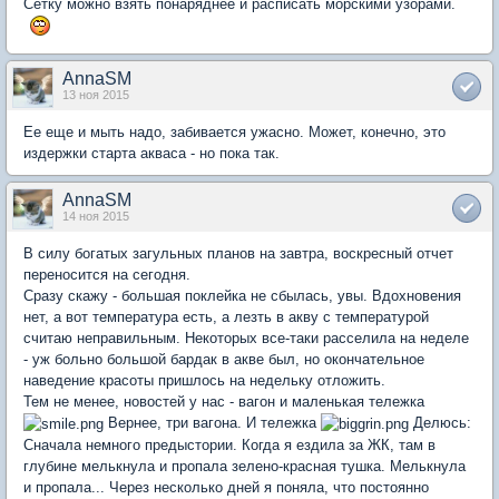
Сетку можно взять понаряднее и расписать морскими узорами.
AnnaSM
13 ноя 2015
Ее еще и мыть надо, забивается ужасно. Может, конечно, это
издержки старта акваса - но пока так.
AnnaSM
14 ноя 2015
В силу богатых загульных планов на завтра, воскресный отчет
переносится на сегодня.
Сразу скажу - большая поклейка не сбылась, увы. Вдохновения
нет, а вот температура есть, а лезть в акву с температурой
считаю неправильным. Некоторых все-таки расселила на неделе
- уж больно большой бардак в акве был, но окончательное
наведение красоты пришлось на недельку отложить.
Тем не менее, новостей у нас - вагон и маленькая тележка
Вернее, три вагона. И тележка
Делюсь:
Сначала немного предыстории. Когда я ездила за ЖК, там в
глубине мелькнула и пропала зелено-красная тушка. Мелькнула
и пропала... Через несколько дней я поняла, что постоянно