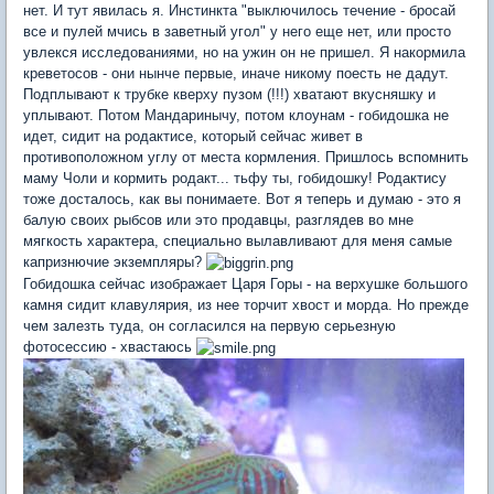
нет. И тут явилась я. Инстинкта "выключилось течение - бросай
все и пулей мчись в заветный угол" у него еще нет, или просто
увлекся исследованиями, но на ужин он не пришел. Я накормила
креветосов - они нынче первые, иначе никому поесть не дадут.
Подплывают к трубке кверху пузом (!!!) хватают вкусняшку и
уплывают. Потом Мандаринычу, потом клоунам - гобидошка не
идет, сидит на родактисе, который сейчас живет в
противоположном углу от места кормления. Пришлось вспомнить
маму Чоли и кормить родакт... тьфу ты, гобидошку! Родактису
тоже досталось, как вы понимаете. Вот я теперь и думаю - это я
балую своих рыбсов или это продавцы, разглядев во мне
мягкость характера, специально вылавливают для меня самые
капризнючие экземпляры?
Гобидошка сейчас изображает Царя Горы - на верхушке большого
камня сидит клавулярия, из нее торчит хвост и морда. Но прежде
чем залезть туда, он согласился на первую серьезную
фотосессию - хвастаюсь