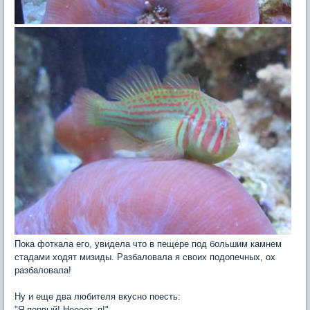
Пока фоткала его, увидела что в пещере под большим камнем
стадами ходят мизиды. Разбаловала я своих подопечных, ох
разбаловала!
Ну и еще два любителя вкусно поесть:
"Я первый! Неееет, я!"