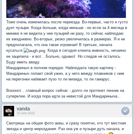
Тоже очень изменилась после переезда. Во-первых, часто и густо
дует пузыри. Когда больше, когда меньше - но если за 4 месяца в
минике я не видела у нее пузырей ни разу, то сейчас наблюдаю
их ежедневно. Во-вторых, резко увеличилась в размерах. Я и не
предполагала, что она такая огромная! В третьих, начала
кусаться
Когда я сегодня клеила живность, нечаяно
ее зацепила - и вот... Больно, однако! Но следов не осталось.
Буду иметь ввиду.
Мандариныч в полном порядке. Наблюдала такую картину -
Мандариныч лопает свой ужин, а у него между плавников с ним
на перегонки набивает пузо то ли мизида, то ли гамарус.
Вооооот... главный вопрос сейчас - долго ли протянет пенник на
суперклее. И когда пора идти за невестой для Мандариныча...
vanda
23 ноя 2015
Смотришь на общее фото аквы, и сразу понятно, кто тут местная
звезда и центр мироздания. Раз она уж и пузыри дуть начала, и