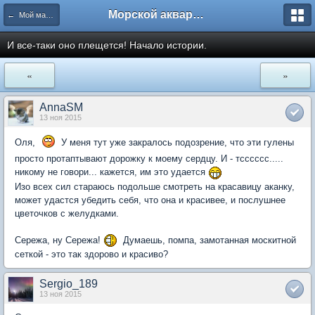
Морской аквариум. Форумы ReefCentral.ru
← Мой маленький морской аквариум
И все-таки оно плещется! Начало истории.
«
»
AnnaSM
13 ноя 2015
Оля,
У меня тут уже закралось подозрение, что эти гулены
просто протаптывают дорожку к моему сердцу. И - тсссссс.....
никому не говори... кажется, им это удается
Изо всех сил стараюсь подольше смотреть на красавицу аканку,
может удастся убедить себя, что она и красивее, и послушнее
цветочков с желудками.
Сережа, ну Сережа!
Думаешь, помпа, замотанная москитной
сеткой - это так здорово и красиво?
Sergio_189
13 ноя 2015