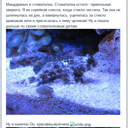
Мандариныч и стомателка. Стомателка кстати - прикольная
зверюга. Я ее скребком снесла, когда стекло чистила. Так она не
шлепнулась на дно, а извернулась, уцепилась за стекло
краешком ноги и присосалась к нему целиком! Ну и пошла
дальше по своим стомателковым делам.
Ну и конечно Он, красавец-мужчина