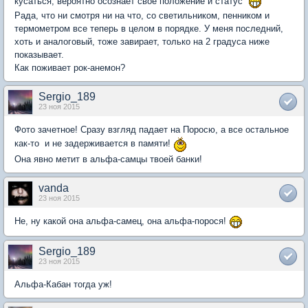
кусаться, вероятно осознает свое положение и статус
Рада, что ни смотря ни на что, со светильником, пенником и
термометром все теперь в целом в порядке. У меня последний,
хоть и аналоговый, тоже завирает, только на 2 градуса ниже
показывает.
Как поживает рок-анемон?
Sergio_189
23 ноя 2015
Фото зачетное! Сразу взгляд падает на Поросю, а все остальное
как-то и не задерживается в памяти!
Она явно метит в альфа-самцы твоей банки!
vanda
23 ноя 2015
Не, ну какой она альфа-самец, она альфа-порося!
Sergio_189
23 ноя 2015
Альфа-Кабан тогда уж!