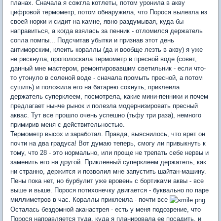
планах. Сначала я сожгла котлеты, потом уронила в акву
цифровой термометр, потом обнаружила, что Порося вылезла из
своей норки и сидит на камне, явно раздумывая, куда бы
направиться, а когда взялась за пенник - отломился держатель
сопла помпы... Подсчитав убытки и признав этот день
антиморским, клеить кораллы (да и вообще лезть в акву) я уже
не рискнула, прополоскала термометр в пресной воде (совет,
данный мне мастером, ремонтировавшим светильник - если что-
то утонуло в соленой воде - сначала промыть пресной, а потом
сушить) и положила его на батарею сохнуть, приклеила
держатель суперклеем, посмотрела, какие мини-пенники и почем
предлагает нынче рынок и полезла модернизировать пресный
аквас. Тут все прошло очень успешно (тьфу три раза), немного
примирив меня с действительностью.
Термометр высох и заработал. Правда, выяснилось, что врет он
почти на два градуса! Вот думаю теперь, смогу ли привыкнуть к
тому, что 28 - это нормально, или проще не трепать себе нервы и
заменить его на другой. Приклееный суперклеем держатель, как
ни странно, держится и позволил мне запустить шайтан-машину.
Пены пока нет, но бурбулит уже вровень с бортиками аквы - все
выше и выше. Порося потихонечку двигается - буквально по паре
миллиметров в час. Кораллы приклеила - почти все
Осталась бездомной аканастрея - есть у меня подозрение, что
Порося направляется туда, куда я планировала ее посадить, и