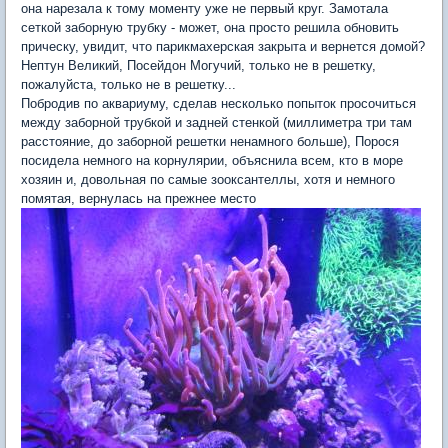
она нарезала к тому моменту уже не первый круг. Замотала
сеткой заборную трубку - может, она просто решила обновить
прическу, увидит, что парикмахерская закрыта и вернется домой?
Нептун Великий, Посейдон Могучий, только не в решетку,
пожалуйста, только не в решетку...
Побродив по аквариуму, сделав несколько попыток просочиться
между заборной трубкой и задней стенкой (миллиметра три там
расстояние, до заборной решетки ненамного больше), Порося
посидела немного на корнулярии, объяснила всем, кто в море
хозяин и, довольная по самые зооксантеллы, хотя и немного
помятая, вернулась на прежнее место