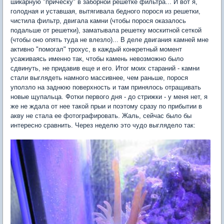
шикарную "прическу" в заборной решетке фильтра... И вот я,
голодная и уставшая, вытягивала бедного порося из решетки,
чистила фильтр, двигала камни (чтобы порося оказалось
подальше от решетки), заматывала решетку москитной сеткой
(чтобы оно опять туда не влезло)... В деле двигания камней мне
активно "помогал" трохус, в каждый конкретный момент
усаживаясь именно так, чтобы камень невозможно было
сдвинуть, не придавив еще и его. Итог моих стараний - камни
стали выглядеть намного массивнее, чем раньше, порося
уползло на заднюю поверхность и там принялось отращивать
новые щупальца. Фотки первого дня - до стрижки - у меня нет, я
же не ждала от нее такой прыи и поэтому сразу по прибытии в
акву не стала ее фотографировать. Жаль, сейчас было бы
интересно сравнить. Через неделю это чудо выглядело так: