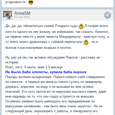
усидчивости..
AnnaSM
23 ноя 2015
Да, да, да, обязательно скажи! Рэндалл чудо
Я скорее всего
кого-то одного из них возьму, во избежание, так сказать. Конечно,
на первом сместе у меня невеста Мандаринычу - красную хочу, а
то опять моего дракончика с собакой перепутали
- но и
бычков я рассматриваю всерьез и плотно.
Ну, раз уж мы так активно обсуждаем Поросю - расскажу ее
историю.
Итал, лето, 5 июля, акве 2,5 месяца -
Не было бабе хлопоты, купила баба порося
.
Породы актиния пузырьковая. Порося повело себя совершенно
по-свински - в первые же минуты пошло гулять по аквариуму,
держась, впрочем, на виду и не вызывая во мне особых
опасений. Его путь пролегал по верхушке высокого камня, даря
мне надежду на то, что оно гордо устроится на макушке.
Особенно забавно было наблюдать его передвижения по
верхушкам халимении - там было явно очень неуютно . Но на
следующий день, вернувшись с работы, я обнаружила его