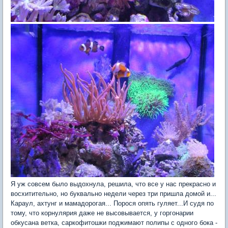
Я уж совсем было выдохнула, решила, что все у нас прекрасно и
восхитительно, но буквально недели через три пришла домой и...
Караул, ахтунг и мамадорогая... Порося опять гуляет...И судя по
тому, что корнулярия даже не высовывается, у горгонарии
обкусана ветка, саркофитошки поджимают полипы с одного бока -