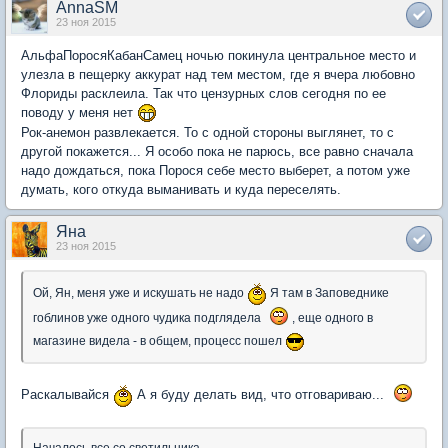
AnnaSM
23 ноя 2015
АльфаПоросяКабанСамец ночью покинула центральное место и
улезла в пещерку аккурат над тем местом, где я вчера любовно
Флориды расклеила. Так что цензурных слов сегодня по ее
поводу у меня нет
Рок-анемон развлекается. То с одной стороны выглянет, то с
другой покажется... Я особо пока не парюсь, все равно сначала
надо дождаться, пока Порося себе место выберет, а потом уже
думать, кого откуда выманивать и куда переселять.
Яна
23 ноя 2015
Ой, Ян, меня уже и искушать не надо
Я там в Заповеднике
гоблинов уже одного чудика подглядела
, еще одного в
магазине видела - в общем, процесс пошел
Раскалывайся
А я буду делать вид, что отговариваю...