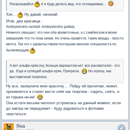
Раскалывайся
А я буду делать вид, что отговариваю...
Хих...
Ну давай, начинай.
Итак, два красавца -
Amblyeleotris randalli
Amblyeleotris guttata
Немного смущает, что они оба креветочные, а с симбиозом в моем
аквариуме что-то пока никак. Но очень нравятся, такие морды - просто
мечта. Так что с удовольствием послушаю мнение специалиста по
бычкомордам
А вот альфа-хряк (ну, больше вариантов нет, все расхватали) - это
да.. Еще и гулящий альфа-хряк. Пригрела..
Но хорош, как
выставочная георгина..
Ну все, захвалили мою красотку.... Пойду ей прочитаю, может,
проникнется и станет вести себя как георгина - сидеть, сиять, и
из горшка ни-ни!
Она кстати весьма неплохо устроилась на данный момент, если
до завтра не передумает - буду радоваться и фотками
хвастаться.
Яна