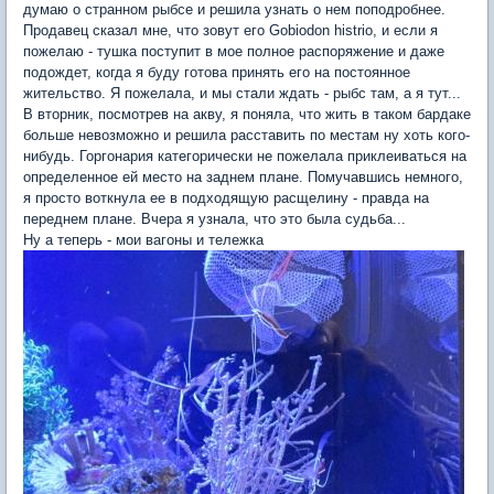
думаю о странном рыбсе и решила узнать о нем поподробнее.
Продавец сказал мне, что зовут его Gobiodon histrio, и если я
пожелаю - тушка поступит в мое полное распоряжение и даже
подождет, когда я буду готова принять его на постоянное
жительство. Я пожелала, и мы стали ждать - рыбс там, а я тут...
В вторник, посмотрев на акву, я поняла, что жить в таком бардаке
больше невозможно и решила расставить по местам ну хоть кого-
нибудь. Горгонария категорически не пожелала приклеиваться на
определенное ей место на заднем плане. Помучавшись немного,
я просто воткнула ее в подходящую расщелину - правда на
переднем плане. Вчера я узнала, что это была судьба...
Ну а теперь - мои вагоны и тележка