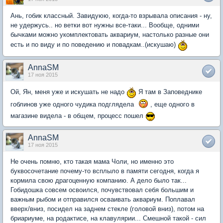
Ань, гобик классный. Завидуюю, когда-то взрывала описания - ну,
не удержусь.. но ветки вот нужны все-таки... Вообще, одними
бычками можно укомплектовать аквариум, настолько разные они
есть и по виду и по поведению и повадкам..(искушаю)
AnnaSM
17 ноя 2015
Ой, Ян, меня уже и искушать не надо
Я там в Заповеднике
гоблинов уже одного чудика подглядела
, еще одного в
магазине видела - в общем, процесс пошел
AnnaSM
17 ноя 2015
Не очень помню, кто такая мама Чоли, но именно это
буквосочетание почему-то всплыло в памяти сегодня, когда я
кормила свою драгоценную компанию. А дело было так...
Гобидошка совсем освоился, почувствовал себя большим и
важным рыбом и отправился осваивать аквариум. Поплавал
вверх/вниз, посидел на заднем стекле (головой вниз), потом на
бриариуме, на родактисе, на клавулярии... Смешной такой - сил