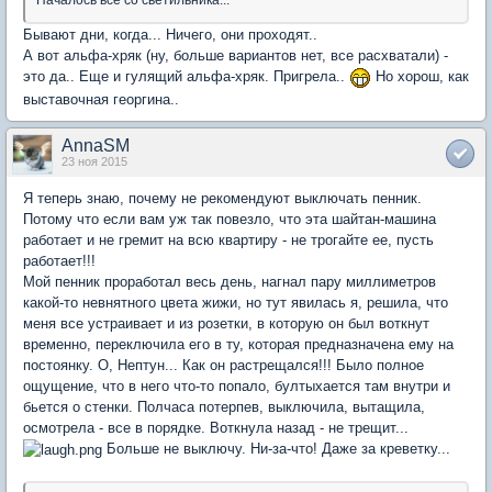
Началось все со светильника...
Бывают дни, когда... Ничего, они проходят..
А вот альфа-хряк (ну, больше вариантов нет, все расхватали) -
это да.. Еще и гулящий альфа-хряк. Пригрела..
Но хорош, как
выставочная георгина..
AnnaSM
23 ноя 2015
Я теперь знаю, почему не рекомендуют выключать пенник.
Потому что если вам уж так повезло, что эта шайтан-машина
работает и не гремит на всю квартиру - не трогайте ее, пусть
работает!!!
Мой пенник проработал весь день, нагнал пару миллиметров
какой-то невнятного цвета жижи, но тут явилась я, решила, что
меня все устраивает и из розетки, в которую он был воткнут
временно, переключила его в ту, которая предназначена ему на
постоянку. О, Нептун... Как он растрещался!!! Было полное
ощущение, что в него что-то попало, бултыхается там внутри и
бьется о стенки. Полчаса потерпев, выключила, вытащила,
осмотрела - все в порядке. Воткнула назад - не трещит...
Больше не выключу. Ни-за-что! Даже за креветку...