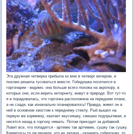
Эта дружная четверка прибыла ко мне в четверг вечером, и
похоже решила тусоваться вместе. Гобидошка поселился в
горгонарии - видимо, она больше всего похожа на акропору, в
которых они, если верить интернету, живут в природе. Вот тут-то
я и порадовалась, что горгонка расположена на переднем плане,
а не сзади, как изначально планировалось! Правда, живет он в
ней в основном хвостом к переднему стеклу. Рыб вышел на
первую же кормежку, хватает вкусняшку, смешно подпрыгивая, и
несется назад в горгону нямать. Потом приходит за добавкой.
Ловит все, что попадется - артемю так артемию, сушку так сушку.
Креветосы то ли решили, что их задача - охранять гобидошку, то