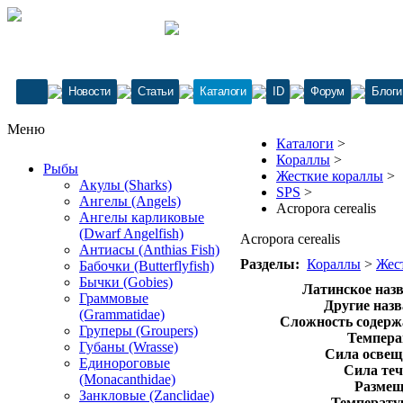
Новости
Статьи
Каталоги
ID
Форум
Блоги
Меню
Каталоги
>
Кораллы
>
Рыбы
Жесткие кораллы
>
Акулы (Sharks)
SPS
>
Ангелы (Angels)
Acropora cerealis
Ангелы карликовые
(Dwarf Angelfish)
Acropora cerealis
Антиасы (Anthias Fish)
Разделы:
Кораллы
>
Жес
Бабочки (Butterflyfish)
Бычки (Gobies)
Латинское назв
Граммовые
Другие назв
(Grammatidae)
Сложность содерж
Груперы (Groupers)
Темпера
Губаны (Wrasse)
Сила освещ
Единороговые
Сила теч
(Monacanthidae)
Размещ
Занкловые (Zanclidae)
Температур