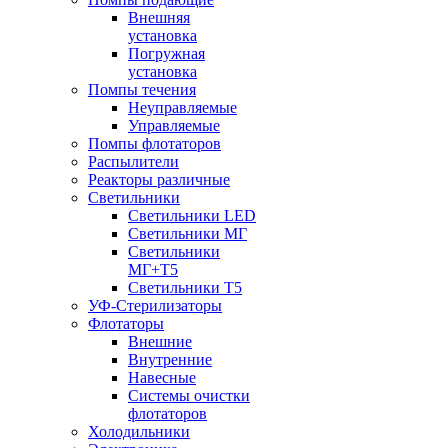
Внешняя
установка
Погружная
установка
Помпы течения
Неуправляемые
Управляемые
Помпы флотаторов
Распылители
Реакторы различные
Светильники
Светильники LED
Светильники МГ
Светильники
МГ+T5
Светильники Т5
УФ-Стерилизаторы
Флотаторы
Внешние
Внутренние
Навесные
Системы очистки
флотаторов
Холодильники