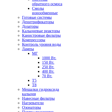
обратного осмоса
Смолы
ионообменные
Готовые системы
Денитрификаторы
Дозаторы
Кальциевые реакторы
Канистровые фильтры
Компрессоры
Контроль уровня воды
Лампы
МГ
1000 Вт.
150 Вт.
250 Вт.
400 Вт.
70 Вт.
Т5
Т8
Мешалки гидроксида
кальция
Навесные фильтры
Нагреватели
Озонаторы
Помпы подающие