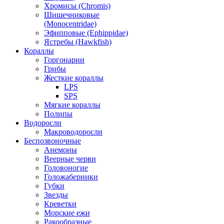
Хромисы (Chromis)
Шишечниковые
(Monocentridae)
Эфипповые (Ephippidae)
Ястребы (Hawkfish)
Кораллы
Горгонарии
Грибы
Жесткие кораллы
LPS
SPS
Мягкие кораллы
Полипы
Водоросли
Макроводоросли
Беспозвоночные
Анемоны
Веерные черви
Головоногие
Голожаберники
Губки
Звезды
Креветки
Морские ежи
Ракообразные