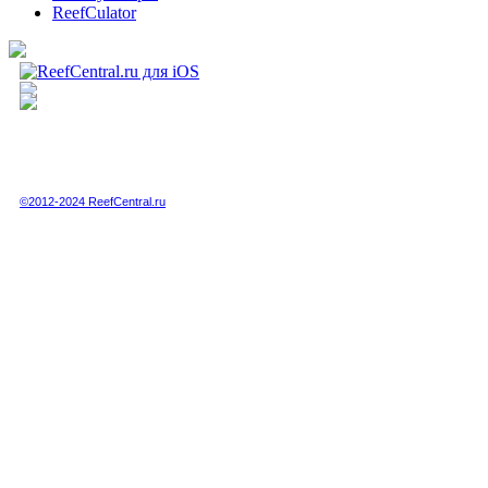
ReefCulator
Полная или частичная публикация любых материалов данного сайта в интернете
возможна только при получении письменного разрешения администрации сайта.
Полная или частичная публикация любых материалов данного сайта в любых
других СМИ возможна только по специальной договоренности с администрацией.
©2012-2024 ReefCentral.ru