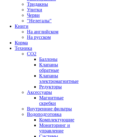
Тридакны
Улитки
Черви
"Нелегалы"
Книги
На английском
На русском
Корма
Техника
CO2
Баллоны
Клапаны
обратные
Клапаны
электромагнитные
Редукторы
Аксессуары
Магнитные
скребки
Внутренние фильтры
Водоподготовка
Комплектующие
Мониторинг и
управление
Системы