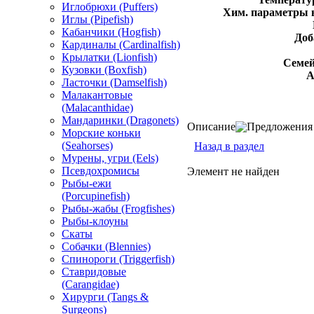
Иглобрюхи (Puffers)
Хим. параметры 
Иглы (Pipefish)
Кабанчики (Hogfish)
Доб
Кардиналы (Cardinalfish)
Крылатки (Lionfish)
Семей
Кузовки (Boxfish)
А
Ласточки (Damselfish)
Малакантовые
(Malacanthidae)
Мандаринки (Dragonets)
Описание
Предложения 
Морские коньки
(Seahorses)
Назад в раздел
Мурены, угри (Eels)
Псевдохромисы
Элемент не найден
Рыбы-ежи
(Porcupinefish)
Рыбы-жабы (Frogfishes)
Рыбы-клоуны
Скаты
Собачки (Blennies)
Спинороги (Triggerfish)
Ставридовые
(Carangidae)
Хирурги (Tangs &
Surgeons)