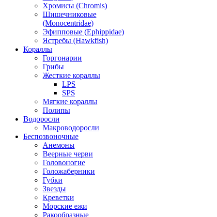
Хромисы (Chromis)
Шишечниковые
(Monocentridae)
Эфипповые (Ephippidae)
Ястребы (Hawkfish)
Кораллы
Горгонарии
Грибы
Жесткие кораллы
LPS
SPS
Мягкие кораллы
Полипы
Водоросли
Макроводоросли
Беспозвоночные
Анемоны
Веерные черви
Головоногие
Голожаберники
Губки
Звезды
Креветки
Морские ежи
Ракообразные