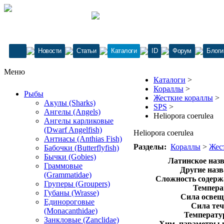
Новости
Статьи
Каталоги
ID
Форум
Блоги
Меню
Каталоги
>
Кораллы
>
Рыбы
Жесткие кораллы
>
Акулы (Sharks)
SPS
>
Ангелы (Angels)
Heliopora coerulea
Ангелы карликовые
(Dwarf Angelfish)
Heliopora coerulea
Антиасы (Anthias Fish)
Разделы:
Кораллы
>
Жес
Бабочки (Butterflyfish)
Бычки (Gobies)
Латинское назв
Граммовые
Другие назв
(Grammatidae)
Сложность содерж
Груперы (Groupers)
Темпера
Губаны (Wrasse)
Сила освещ
Единороговые
Сила теч
(Monacanthidae)
Температур
Занкловые (Zanclidae)
Хим. параметры 