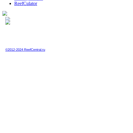
ReefCulator
Полная или частичная публикация любых материалов данного сайта в интернете
возможна только при получении письменного разрешения администрации сайта.
Полная или частичная публикация любых материалов данного сайта в любых
других СМИ возможна только по специальной договоренности с администрацией.
©2012-2024 ReefCentral.ru