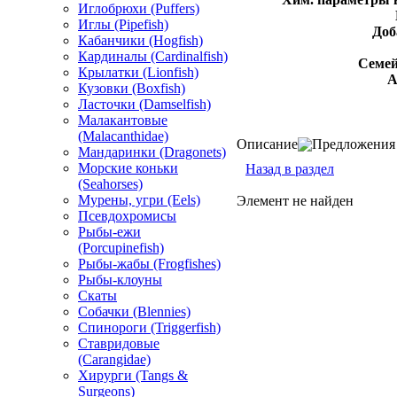
Иглобрюхи (Puffers)
Иглы (Pipefish)
Доб
Кабанчики (Hogfish)
Кардиналы (Cardinalfish)
Семей
Крылатки (Lionfish)
А
Кузовки (Boxfish)
Ласточки (Damselfish)
Малакантовые
(Malacanthidae)
Описание
Предложения 
Мандаринки (Dragonets)
Морские коньки
Назад в раздел
(Seahorses)
Мурены, угри (Eels)
Элемент не найден
Псевдохромисы
Рыбы-ежи
(Porcupinefish)
Рыбы-жабы (Frogfishes)
Рыбы-клоуны
Скаты
Собачки (Blennies)
Спинороги (Triggerfish)
Ставридовые
(Carangidae)
Хирурги (Tangs &
Surgeons)