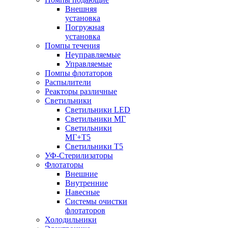
Внешняя
установка
Погружная
установка
Помпы течения
Неуправляемые
Управляемые
Помпы флотаторов
Распылители
Реакторы различные
Светильники
Светильники LED
Светильники МГ
Светильники
МГ+T5
Светильники Т5
УФ-Стерилизаторы
Флотаторы
Внешние
Внутренние
Навесные
Системы очистки
флотаторов
Холодильники