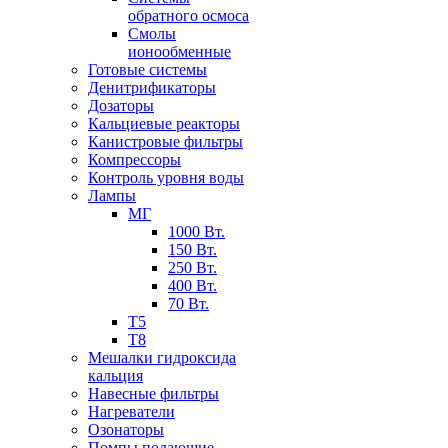
обратного осмоса
Смолы
ионообменные
Готовые системы
Денитрификаторы
Дозаторы
Кальциевые реакторы
Канистровые фильтры
Компрессоры
Контроль уровня воды
Лампы
МГ
1000 Вт.
150 Вт.
250 Вт.
400 Вт.
70 Вт.
Т5
Т8
Мешалки гидроксида
кальция
Навесные фильтры
Нагреватели
Озонаторы
Помпы подающие