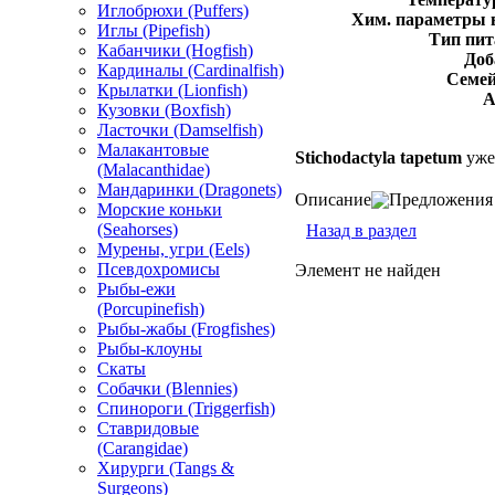
Иглобрюхи (Puffers)
Хим. параметры 
Иглы (Pipefish)
Тип пит
Кабанчики (Hogfish)
Доб
Кардиналы (Cardinalfish)
Семей
Крылатки (Lionfish)
А
Кузовки (Boxfish)
Ласточки (Damselfish)
Малакантовые
Stichodactyla tapetum
уже
(Malacanthidae)
Мандаринки (Dragonets)
Описание
Предложения 
Морские коньки
(Seahorses)
Назад в раздел
Мурены, угри (Eels)
Псевдохромисы
Элемент не найден
Рыбы-ежи
(Porcupinefish)
Рыбы-жабы (Frogfishes)
Рыбы-клоуны
Скаты
Собачки (Blennies)
Спинороги (Triggerfish)
Ставридовые
(Carangidae)
Хирурги (Tangs &
Surgeons)