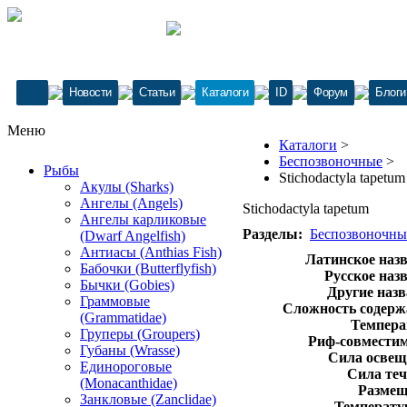
Новости
Статьи
Каталоги
ID
Форум
Блоги
Меню
Каталоги
>
Беспозвоночные
>
Рыбы
Stichodactyla tapetum
Акулы (Sharks)
Ангелы (Angels)
Stichodactyla tapetum
Ангелы карликовые
Разделы:
Беспозвоночны
(Dwarf Angelfish)
Антиасы (Anthias Fish)
Латинское назв
Бабочки (Butterflyfish)
Русское наз
Бычки (Gobies)
Другие назв
Граммовые
Сложность содерж
(Grammatidae)
Темпера
Груперы (Groupers)
Риф-совместим
Губаны (Wrasse)
Сила освещ
Единороговые
Сила теч
(Monacanthidae)
Размещ
Занкловые (Zanclidae)
Температур