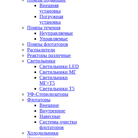
Внешняя
установка
Погружная
установка
Помпы течения
Неуправляемые
Управляемые
Помпы флотаторов
Распылители
Реакторы различные
Светильники
Светильники LED
Светильники МГ
Светильники
МГ+T5
Светильники Т5
УФ-Стерилизаторы
Флотаторы
Внешние
Внутренние
Навесные
Системы очистки
флотаторов
Холодильники