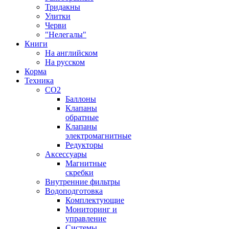
Тридакны
Улитки
Черви
"Нелегалы"
Книги
На английском
На русском
Корма
Техника
CO2
Баллоны
Клапаны
обратные
Клапаны
электромагнитные
Редукторы
Аксессуары
Магнитные
скребки
Внутренние фильтры
Водоподготовка
Комплектующие
Мониторинг и
управление
Системы