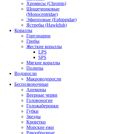
Хромисы (Chromis)
Шишечниковые
(Monocentridae)
Эфипповые (Ephippidae)
Ястребы (Hawkfish)
Кораллы
Горгонарии
Грибы
Жесткие кораллы
LPS
SPS
Мягкие кораллы
Полипы
Водоросли
Макроводоросли
Беспозвоночные
Анемоны
Веерные черви
Головоногие
Голожаберники
Губки
Звезды
Креветки
Морские ежи
Ракообразные