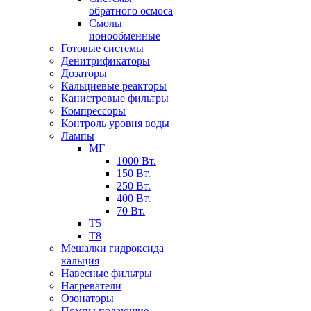
обратного осмоса
Смолы
ионообменные
Готовые системы
Денитрификаторы
Дозаторы
Кальциевые реакторы
Канистровые фильтры
Компрессоры
Контроль уровня воды
Лампы
МГ
1000 Вт.
150 Вт.
250 Вт.
400 Вт.
70 Вт.
Т5
Т8
Мешалки гидроксида
кальция
Навесные фильтры
Нагреватели
Озонаторы
Помпы подающие