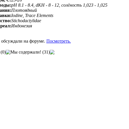
воды:
pH 8.1 - 8.4, dKH - 8 - 12, солёность 1,023 - 1,025
ания:
Плотоядный
авки:
Iodine, Trace Elements
ство:
Stichodactylidae
реал:
Индонезия
 обсуждали на форуме.
Посмотреть.
(0)
Мы содержали! (31)