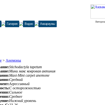
Авториз
Галерея
Видео
Аквариумы
е
>
Анемоны
ание:
Stichodactyla tapetum
вание:
Мини макс ковровая актиния
ания:
Maxi-Mini carpet anemone
ания:
Средний
мент:
Агрессивный
ость:
С осторожностью
ения:
Сильное
ения:
Среднее
ение:
Нижний уровень
а, С:
23-26