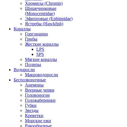
Хромисы (Chromis)
Шишечниковые
(Monocentridae)
Эфипповые (Ephippidae)
Ястребы (Hawkfish)
Кораллы
Горгонарии
Грибы
Жесткие кораллы
LPS
SPS
Мягкие кораллы
Полипы
Водоросли
Макроводоросли
Беспозвоночные
Анемоны
Веерные черви
Головоногие
Голожаберники
Губки
Звезды
Креветки
Морские ежи
Ракообразные