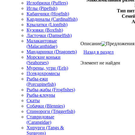
Иглобрюхи (Puffers)
Иглы (Pipefish)
Тип пит
Кабанчики (Hogfish)
Семей
Кардиналы (Cardinalfish)
А
Крылатки (Lionfish)
Кузовки (Boxfish)
Ласточки (Damselfish)
Малакантовые
Описание
Предложения 
(Malacanthidae)
Мандаринки (Dragonets)
Назад в раздел
Морские коньки
(Seahorses)
Элемент не найден
Мурены, угри (Eels)
Псевдохромисы
Рыбы-ежи
(Porcupinefish)
Рыбы-жабы (Frogfishes)
Рыбы-клоуны
Скаты
Собачки (Blennies)
Спинороги (Triggerfish)
Ставридовые
(Carangidae)
Хирурги (Tangs &
Surgeons)