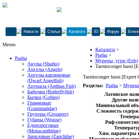
Новости
Статьи
Каталоги
ID
Форум
Блоги
Меню
Каталоги
>
Рыбы
>
Рыбы
Мурены, угри (Eels)
Акулы (Sharks)
Taenioconger hassi [E
Ангелы (Angels)
Ангелы карликовые
Taenioconger hassi [Expert 
(Dwarf Angelfish)
Разделы:
Рыбы
>
Мурены,
Антиасы (Anthias Fish)
Бабочки (Butterflyfish)
Латинское назв
Бычки (Gobies)
Другие назв
Граммовые
Минимальный объе
(Grammatidae)
Сложность содерж
Груперы (Groupers)
Темпера
Губаны (Wrasse)
Риф-совместим
Единороговые
Температур
(Monacanthidae)
Хим. параметры 
Занкловые (Zanclidae)
Максимальный размер