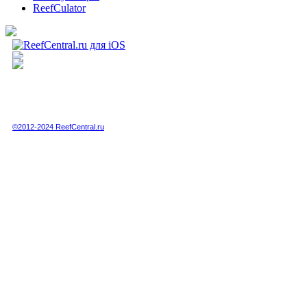
ReefCulator
Полная или частичная публикация любых материалов данного сайта в интернете
возможна только при получении письменного разрешения администрации сайта.
Полная или частичная публикация любых материалов данного сайта в любых
других СМИ возможна только по специальной договоренности с администрацией.
©2012-2024 ReefCentral.ru