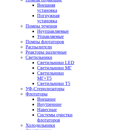
Внешняя
установка
Погружная
установка
Помпы течения
Неуправляемые
Управляемые
Помпы флотаторов
Распылители
Реакторы различные
Светильники
Светильники LED
Светильники МГ
Светильники
МГ+T5
Светильники Т5
УФ-Стерилизаторы
Флотаторы
Внешние
Внутренние
Навесные
Системы очистки
флотаторов
Холодильники