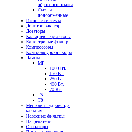
обратного осмоса
Смолы
ионообменные
Готовые системы
Денитрификаторы
Дозаторы
Кальциевые реакторы
Канистровые фильтры
Компрессоры
Контроль уровня воды
Лампы
МГ
1000 Вт.
150 Вт.
250 Вт.
400 Вт.
70 Вт.
Т5
Т8
Мешалки гидроксида
кальция
Навесные фильтры
Нагреватели
Озонаторы
Помпы подающие