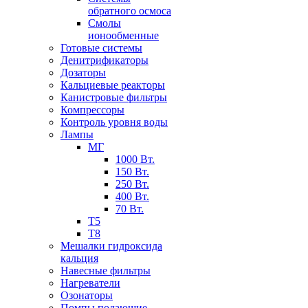
обратного осмоса
Смолы
ионообменные
Готовые системы
Денитрификаторы
Дозаторы
Кальциевые реакторы
Канистровые фильтры
Компрессоры
Контроль уровня воды
Лампы
МГ
1000 Вт.
150 Вт.
250 Вт.
400 Вт.
70 Вт.
Т5
Т8
Мешалки гидроксида
кальция
Навесные фильтры
Нагреватели
Озонаторы
Помпы подающие