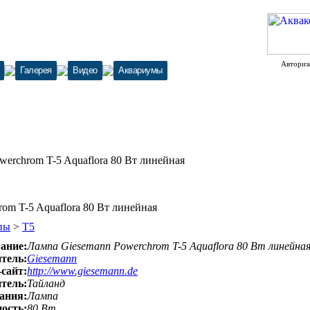
Авториз
Галерея
Видео
Аквариумы
erchrom T-5 Aquaflora 80 Вт линейная
om T-5 Aquaflora 80 Вт линейная
пы
>
Т5
ание:
Лампа Giesemann Powerchrom T-5 Aquaflora 80 Вт линейна
тель:
Giesemann
-сайт:
http://www.giesemann.de
тель:
Тайланд
ания:
Лампа
ость:
80 Вт