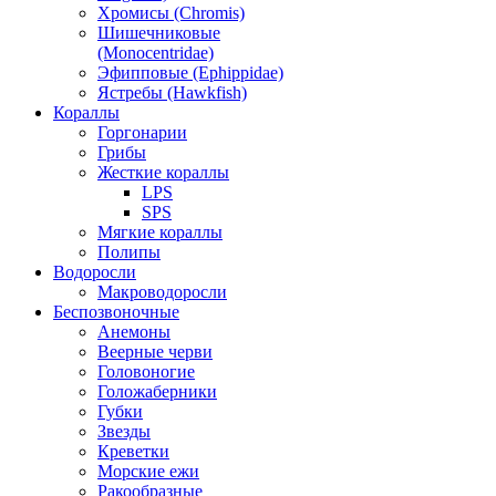
Хромисы (Chromis)
Шишечниковые
(Monocentridae)
Эфипповые (Ephippidae)
Ястребы (Hawkfish)
Кораллы
Горгонарии
Грибы
Жесткие кораллы
LPS
SPS
Мягкие кораллы
Полипы
Водоросли
Макроводоросли
Беспозвоночные
Анемоны
Веерные черви
Головоногие
Голожаберники
Губки
Звезды
Креветки
Морские ежи
Ракообразные