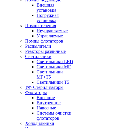
Внешняя
установка
Погружная
установка
Помпы течения
Неуправляемые
Управляемые
Помпы флотаторов
Распылители
Реакторы различные
Светильники
Светильники LED
Светильники МГ
Светильники
МГ+T5
Светильники Т5
УФ-Стерилизаторы
Флотаторы
Внешние
Внутренние
Навесные
Системы очистки
флотаторов
Холодильники