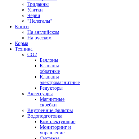
Тридакны
Улитки
Черви
"Нелегалы"
Книги
На английском
На русском
Корма
Техника
CO2
Баллоны
Клапаны
обратные
Клапаны
электромагнитные
Редукторы
Аксессуары
Магнитные
скребки
Внутренние фильтры
Водоподготовка
Комплектующие
Мониторинг и
управление
Системы