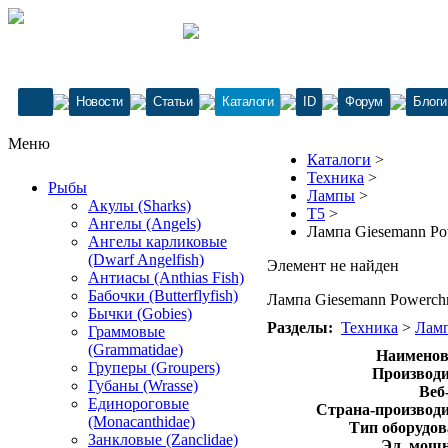
Новости
Статьи
Каталоги
ID
Форум
Блоги
Меню
Каталоги
>
Техника
>
Рыбы
Лампы
>
Акулы (Sharks)
Т5
>
Ангелы (Angels)
Лампа Giesemann Pow
Ангелы карликовые
(Dwarf Angelfish)
Элемент не найден
Антиасы (Anthias Fish)
Бабочки (Butterflyfish)
Лампа Giesemann Powerchr
Бычки (Gobies)
Разделы:
Техника
>
Лам
Граммовые
(Grammatidae)
Наименов
Груперы (Groupers)
Производи
Губаны (Wrasse)
Веб
Единороговые
Страна-производи
(Monacanthidae)
Тип оборудов
Занкловые (Zanclidae)
Эл. мощн