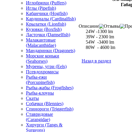
Иглобрюхи (Puffers)
Габа
Иглы (Pipefish)
Кабанчики (Hogfish)
Кардиналы (Cardinalfish)
Крылатки (Lionfish)
Описание
Отзывы
Пре
Кузовки (Boxfish)
24W -1300 lm
Ласточки (Damselfish)
39W - 2300 lm
Малакантовые
54W -3400 lm
(Malacanthidae)
80W - 4600 lm
Мандаринки (Dragonets)
Морские коньки
Назад в раздел
(Seahorses)
Мурены, угри (Eels)
Псевдохромисы
Рыбы-ежи
(Porcupinefish)
Рыбы-жабы (Frogfishes)
Рыбы-клоуны
Скаты
Собачки (Blennies)
Спинороги (Triggerfish)
Ставридовые
(Carangidae)
Хирурги (Tangs &
Surgeons)