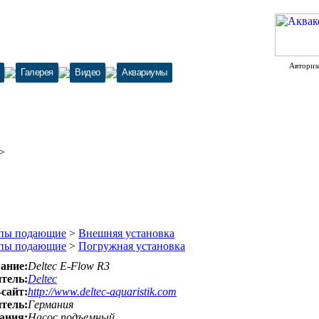
Авториз
Галерея
Видео
Аквариумы
>
>
пы подающие
>
Внешняя установка
пы подающие
>
Погружная установка
ание:
Deltec E-Flow R3
тель:
Deltec
-сайт:
http://www.deltec-aquaristik.com
тель:
Германия
ания:
Насос подъемный