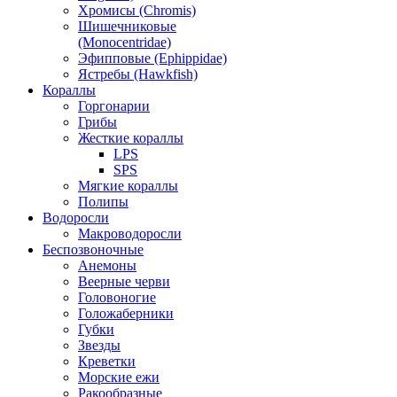
Хромисы (Chromis)
Шишечниковые
(Monocentridae)
Эфипповые (Ephippidae)
Ястребы (Hawkfish)
Кораллы
Горгонарии
Грибы
Жесткие кораллы
LPS
SPS
Мягкие кораллы
Полипы
Водоросли
Макроводоросли
Беспозвоночные
Анемоны
Веерные черви
Головоногие
Голожаберники
Губки
Звезды
Креветки
Морские ежи
Ракообразные