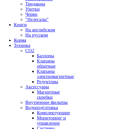
Тридакны
Улитки
Черви
"Нелегалы"
Книги
На английском
На русском
Корма
Техника
CO2
Баллоны
Клапаны
обратные
Клапаны
электромагнитные
Редукторы
Аксессуары
Магнитные
скребки
Внутренние фильтры
Водоподготовка
Комплектующие
Мониторинг и
управление
Системы