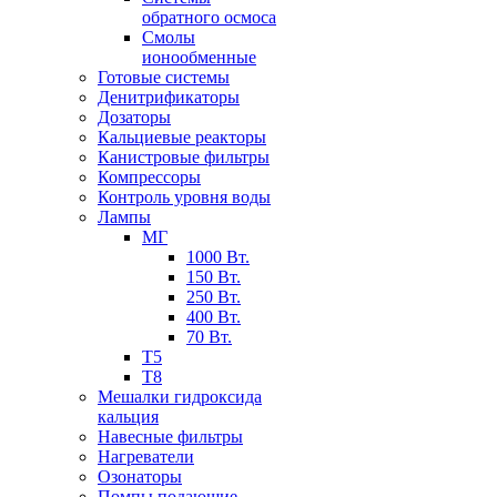
обратного осмоса
Смолы
ионообменные
Готовые системы
Денитрификаторы
Дозаторы
Кальциевые реакторы
Канистровые фильтры
Компрессоры
Контроль уровня воды
Лампы
МГ
1000 Вт.
150 Вт.
250 Вт.
400 Вт.
70 Вт.
Т5
Т8
Мешалки гидроксида
кальция
Навесные фильтры
Нагреватели
Озонаторы
Помпы подающие