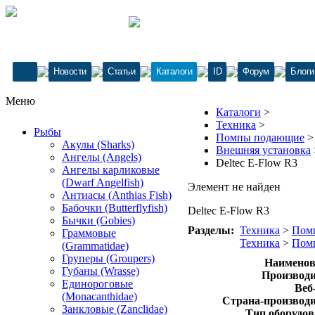
Новости
Статьи
Каталоги
ID
Форум
Блоги
Меню
Каталоги
>
Техника
>
Рыбы
Помпы подающие
Акулы (Sharks)
Внешняя установка
Ангелы (Angels)
Deltec E-Flow R3
Ангелы карликовые
(Dwarf Angelfish)
Элемент не найден
Антиасы (Anthias Fish)
Бабочки (Butterflyfish)
Deltec E-Flow R3
Бычки (Gobies)
Разделы:
Техника
>
Пом
Граммовые
Техника
>
Пом
(Grammatidae)
Груперы (Groupers)
Наименов
Губаны (Wrasse)
Производи
Единороговые
Веб
(Monacanthidae)
Страна-производи
Занкловые (Zanclidae)
Тип оборудов