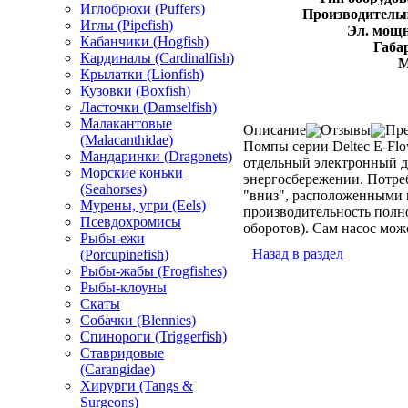
Иглобрюхи (Puffers)
Производительн
Иглы (Pipefish)
Эл. мощн
Кабанчики (Hogfish)
Габа
Кардиналы (Cardinalfish)
М
Крылатки (Lionfish)
Кузовки (Boxfish)
Ласточки (Damselfish)
Малакантовые
Описание
Отзывы
Пре
(Malacanthidae)
Помпы серии Deltec E-Fl
Мандаринки (Dragonets)
отдельный электронный д
Морские коньки
энергосбережении. Потре
(Seahorses)
"вниз", расположенными 
Мурены, угри (Eels)
производительность полно
Псевдохромисы
оборотов). Сам насос мож
Рыбы-ежи
Назад в раздел
(Porcupinefish)
Рыбы-жабы (Frogfishes)
Рыбы-клоуны
Скаты
Собачки (Blennies)
Спинороги (Triggerfish)
Ставридовые
(Carangidae)
Хирурги (Tangs &
Surgeons)