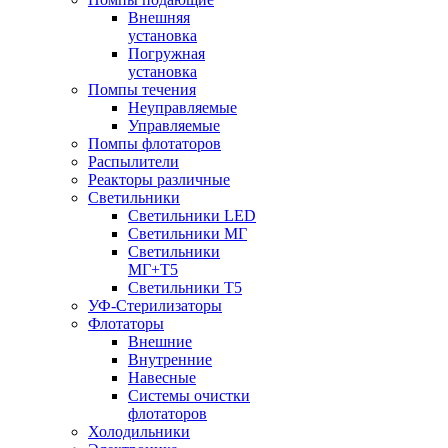
Внешняя
установка
Погружная
установка
Помпы течения
Неуправляемые
Управляемые
Помпы флотаторов
Распылители
Реакторы различные
Светильники
Светильники LED
Светильники МГ
Светильники
МГ+T5
Светильники Т5
УФ-Стерилизаторы
Флотаторы
Внешние
Внутренние
Навесные
Системы очистки
флотаторов
Холодильники