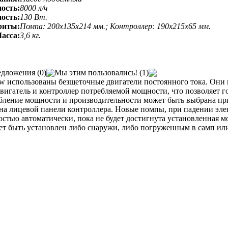
ость:
8000 л/ч
ость:
130 Вт.
риты:
Помпа: 200х135х214 мм.; Контроллер: 190х215х65 мм.
асса:
3,6 кг.
дложения (0)
Мы этим пользовались! (1)
ow использованы безщеточные двигатели постоянного тока. Они
вигатель и контроллер потребляемой мощности, что позволяет 
бление мощности и производительности может быть выбрана пр
на лицевой панели контроллера. Новые помпы, при падении эл
стью автоматически, пока не будет достигнута установленная м
ет быть установлен либо снаружи, либо погруженным в самп ил