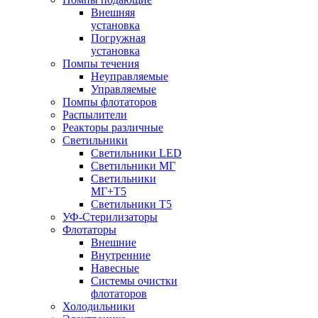
Внешняя
установка
Погружная
установка
Помпы течения
Неуправляемые
Управляемые
Помпы флотаторов
Распылители
Реакторы различные
Светильники
Светильники LED
Светильники МГ
Светильники
МГ+T5
Светильники Т5
УФ-Стерилизаторы
Флотаторы
Внешние
Внутренние
Навесные
Системы очистки
флотаторов
Холодильники