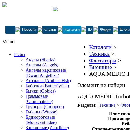
Новости
Статьи
Каталоги
ID
Форум
Блоги
Меню
Каталоги
>
Техника
>
Рыбы
Акулы (Sharks)
Флотаторы
>
Ангелы (Angels)
Внешние
>
Ангелы карликовые
AQUA MEDIC Tur
(Dwarf Angelfish)
Антиасы (Anthias Fish)
Элемент не найден
Бабочки (Butterflyfish)
Бычки (Gobies)
AQUA MEDIC Turbofl
Граммовые
(Grammatidae)
Разделы:
Техника
>
Фло
Груперы (Groupers)
Губаны (Wrasse)
Наименов
Единороговые
Производи
(Monacanthidae)
Веб
Занкловые (Zanclidae)
Страна-производи