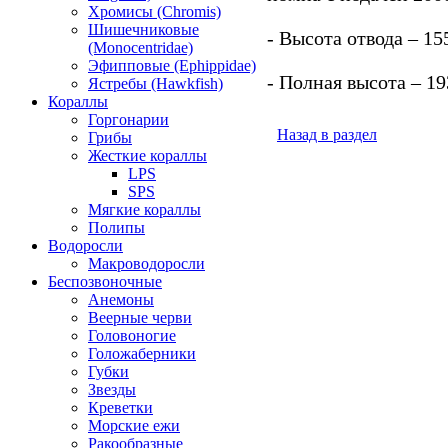
Хромисы (Chromis)
Шишечниковые
- Высота отвода – 15
(Monocentridae)
Эфипповые (Ephippidae)
- Полная высота – 19
Ястребы (Hawkfish)
Кораллы
Горгонарии
Назад в раздел
Грибы
Жесткие кораллы
LPS
SPS
Мягкие кораллы
Полипы
Водоросли
Макроводоросли
Беспозвоночные
Анемоны
Веерные черви
Головоногие
Голожаберники
Губки
Звезды
Креветки
Морские ежи
Ракообразные