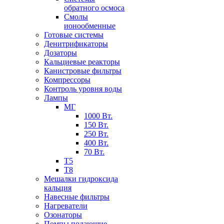
обратного осмоса
Смолы
ионообменные
Готовые системы
Денитрификаторы
Дозаторы
Кальциевые реакторы
Канистровые фильтры
Компрессоры
Контроль уровня воды
Лампы
МГ
1000 Вт.
150 Вт.
250 Вт.
400 Вт.
70 Вт.
Т5
Т8
Мешалки гидроксида
кальция
Навесные фильтры
Нагреватели
Озонаторы
Помпы подающие