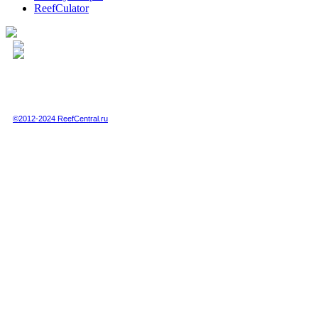
ReefCulator
Полная или частичная публикация любых материалов данного сайта в интернете
возможна только при получении письменного разрешения администрации сайта.
Полная или частичная публикация любых материалов данного сайта в любых
других СМИ возможна только по специальной договоренности с администрацией.
©2012-2024 ReefCentral.ru