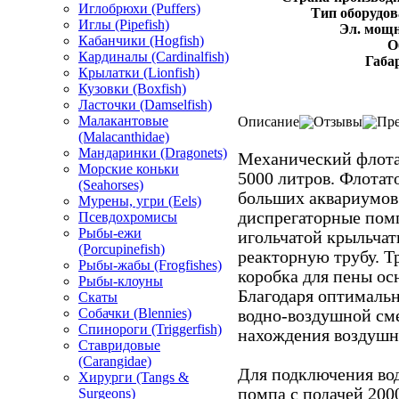
Иглобрюхи (Puffers)
Тип оборудов
Иглы (Pipefish)
Эл. мощн
Кабанчики (Hogfish)
О
Кардиналы (Cardinalfish)
Габа
Крылатки (Lionfish)
Кузовки (Boxfish)
Ласточки (Damselfish)
Малакантовые
Описание
Отзывы
Пре
(Malacanthidae)
Мандаринки (Dragonets)
Механический флота
Морские коньки
5000 литров. Флотат
(Seahorses)
больших аквариумов.
Мурены, угри (Eels)
диспрегаторные пом
Псевдохромисы
Рыбы-ежи
игольчатой крыльчатк
(Porcupinefish)
реакторную трубу. Т
Рыбы-жабы (Frogfishes)
коробка для пены ос
Рыбы-клоуны
Благодаря оптималь
Скаты
Собачки (Blennies)
водно-воздушной сме
Спинороги (Triggerfish)
нахождения воздушн
Ставридовые
(Carangidae)
Для подключения во
Хирурги (Tangs &
помпа с подачей 2000
Surgeons)