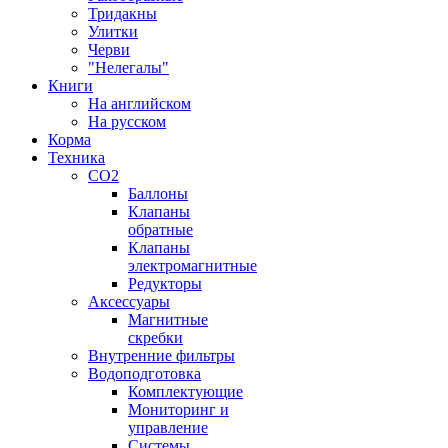
Тридакны
Улитки
Черви
"Нелегалы"
Книги
На английском
На русском
Корма
Техника
CO2
Баллоны
Клапаны
обратные
Клапаны
электромагнитные
Редукторы
Аксессуары
Магнитные
скребки
Внутренние фильтры
Водоподготовка
Комплектующие
Мониторинг и
управление
Системы