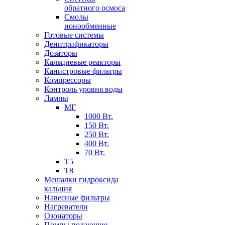
обратного осмоса
Смолы
ионообменные
Готовые системы
Денитрификаторы
Дозаторы
Кальциевые реакторы
Канистровые фильтры
Компрессоры
Контроль уровня воды
Лампы
МГ
1000 Вт.
150 Вт.
250 Вт.
400 Вт.
70 Вт.
Т5
Т8
Мешалки гидроксида
кальция
Навесные фильтры
Нагреватели
Озонаторы
Помпы подающие