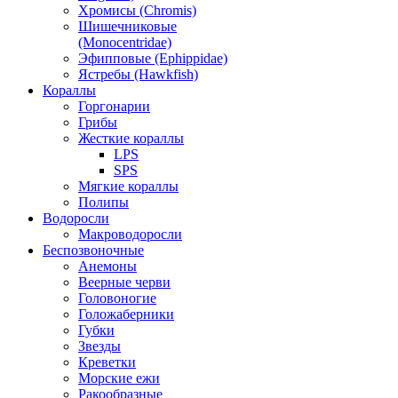
Хромисы (Chromis)
Шишечниковые
(Monocentridae)
Эфипповые (Ephippidae)
Ястребы (Hawkfish)
Кораллы
Горгонарии
Грибы
Жесткие кораллы
LPS
SPS
Мягкие кораллы
Полипы
Водоросли
Макроводоросли
Беспозвоночные
Анемоны
Веерные черви
Головоногие
Голожаберники
Губки
Звезды
Креветки
Морские ежи
Ракообразные