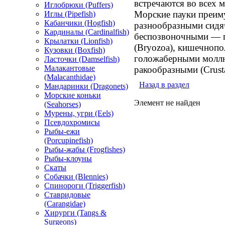
встречаются во всех 
Иглобрюхи (Puffers)
Морские пауки преим
Иглы (Pipefish)
Кабанчики (Hogfish)
разнообразными сид
Кардиналы (Cardinalfish)
беспозвоночными — п
Крылатки (Lionfish)
(Bryozoa), кишечнопо
Кузовки (Boxfish)
голожаберными моллю
Ласточки (Damselfish)
Малакантовые
ракообразными (Crusta
(Malacanthidae)
Назад в раздел
Мандаринки (Dragonets)
Морские коньки
Элемент не найден
(Seahorses)
Мурены, угри (Eels)
Псевдохромисы
Рыбы-ежи
(Porcupinefish)
Рыбы-жабы (Frogfishes)
Рыбы-клоуны
Скаты
Собачки (Blennies)
Спинороги (Triggerfish)
Ставридовые
(Carangidae)
Хирурги (Tangs &
Surgeons)