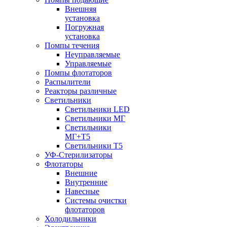
Внешняя
установка
Погружная
установка
Помпы течения
Неуправляемые
Управляемые
Помпы флотаторов
Распылители
Реакторы различные
Светильники
Светильники LED
Светильники МГ
Светильники
МГ+T5
Светильники Т5
УФ-Стерилизаторы
Флотаторы
Внешние
Внутренние
Навесные
Системы очистки
флотаторов
Холодильники