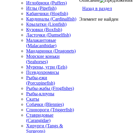
Описание
Предложения 
Иглобрюхи (Puffers)
Иглы (Pipefish)
Назад в раздел
Кабанчики (Hogfish)
Кардиналы (Cardinalfish)
Элемент не найден
Крылатки (Lionfish)
Кузовки (Boxfish)
Ласточки (Damselfish)
Малакантовые
(Malacanthidae)
Мандаринки (Dragonets)
Морские коньки
(Seahorses)
Мурены, угри (Eels)
Псевдохромисы
Рыбы-ежи
(Porcupinefish)
Рыбы-жабы (Frogfishes)
Рыбы-клоуны
Скаты
Собачки (Blennies)
Спинороги (Triggerfish)
Ставридовые
(Carangidae)
Хирурги (Tangs &
Surgeons)