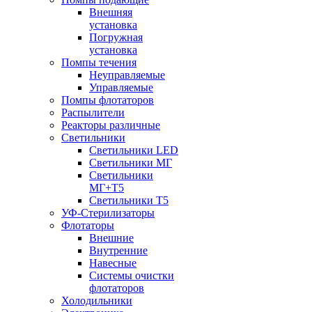
Внешняя
установка
Погружная
установка
Помпы течения
Неуправляемые
Управляемые
Помпы флотаторов
Распылители
Реакторы различные
Светильники
Светильники LED
Светильники МГ
Светильники
МГ+T5
Светильники Т5
УФ-Стерилизаторы
Флотаторы
Внешние
Внутренние
Навесные
Системы очистки
флотаторов
Холодильники