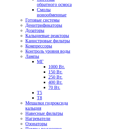
обратного осмоса
Смолы
ионообменные
Готовые системы
Денитрификаторы
Дозаторы
Кальциевые реакторы
Канистровые фильтры
Компрессоры
Контроль уровня воды
Лампы
МГ
1000 Вт.
150 Вт.
250 Вт.
400 Вт.
70 Вт.
Т5
Т8
Мешалки гидроксида
кальция
Навесные фильтры
Нагреватели
Озонаторы
Помпы подающие