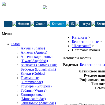
Новости
Статьи
Каталоги
ID
Форум
Блоги
Меню
Каталоги
>
Беспозвоночные
>
Рыбы
"Нелегалы"
>
Акулы (Sharks)
Herdmania momus
Ангелы (Angels)
Ангелы карликовые
Herdmania momus
(Dwarf Angelfish)
Разделы:
Беспозвоночны
Антиасы (Anthias Fish)
Бабочки (Butterflyfish)
Латинское назв
Бычки (Gobies)
Русское наз
Граммовые
Риф-совместим
(Grammatidae)
Тип пит
Груперы (Groupers)
Семей
Губаны (Wrasse)
Единороговые
(Monacanthidae)
Занкловые (Zanclidae)