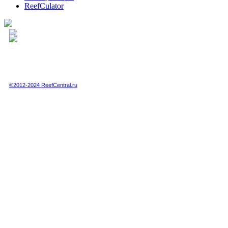
ReefCulator
Полная или частичная публикация любых материалов данного сайта в интернете
возможна только при получении письменного разрешения администрации сайта.
Полная или частичная публикация любых материалов данного сайта в любых
других СМИ возможна только по специальной договоренности с администрацией.
©2012-2024 ReefCentral.ru