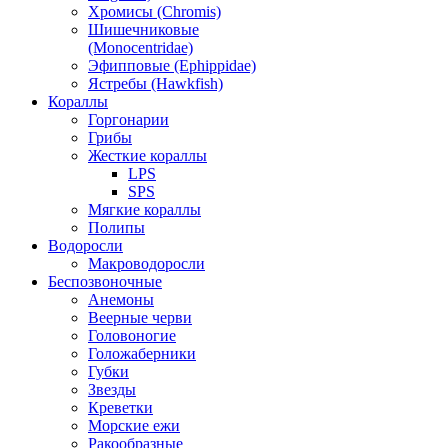
Хромисы (Chromis)
Шишечниковые
(Monocentridae)
Эфипповые (Ephippidae)
Ястребы (Hawkfish)
Кораллы
Горгонарии
Грибы
Жесткие кораллы
LPS
SPS
Мягкие кораллы
Полипы
Водоросли
Макроводоросли
Беспозвоночные
Анемоны
Веерные черви
Головоногие
Голожаберники
Губки
Звезды
Креветки
Морские ежи
Ракообразные