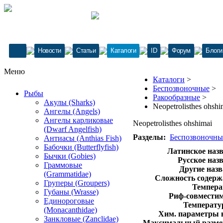
Новости
Статьи
Каталоги
ID
Форум
Блоги
Меню
Каталоги
>
Беспозвоночные
>
Рыбы
Ракообразные
>
Акулы (Sharks)
Neopetrolisthes ohshi
Ангелы (Angels)
Ангелы карликовые
Neopetrolisthes ohshimai
(Dwarf Angelfish)
Разделы:
Беспозвоночны
Антиасы (Anthias Fish)
Бабочки (Butterflyfish)
Латинское назв
Бычки (Gobies)
Русское наз
Граммовые
Другие назв
(Grammatidae)
Сложность содерж
Груперы (Groupers)
Темпера
Губаны (Wrasse)
Риф-совместим
Единороговые
Температур
(Monacanthidae)
Хим. параметры 
Занкловые (Zanclidae)
Максимальный размер