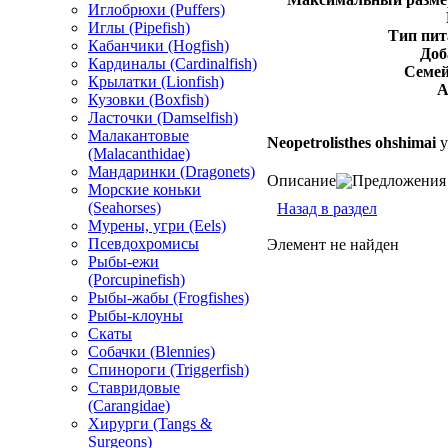
Иглобрюхи (Puffers)
Иглы (Pipefish)
Тип пит
Кабанчики (Hogfish)
Доб
Кардиналы (Cardinalfish)
Семей
Крылатки (Lionfish)
А
Кузовки (Boxfish)
Ласточки (Damselfish)
Малакантовые
Neopetrolisthes ohshimai
у
(Malacanthidae)
Мандаринки (Dragonets)
Описание
Предложения 
Морские коньки
(Seahorses)
Назад в раздел
Мурены, угри (Eels)
Псевдохромисы
Элемент не найден
Рыбы-ежи
(Porcupinefish)
Рыбы-жабы (Frogfishes)
Рыбы-клоуны
Скаты
Собачки (Blennies)
Спинороги (Triggerfish)
Ставридовые
(Carangidae)
Хирурги (Tangs &
Surgeons)