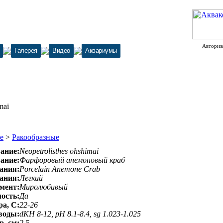
Авториз
Галерея
Видео
Аквариумы
mai
е
>
Ракообразные
ание:
Neopetrolisthes ohshimai
вание:
Фарфоровый анемоновый краб
ания:
Porcelain Anemone Crab
ания:
Легкий
мент:
Миролюбивый
ость:
Да
а, С:
22-26
воды:
dKH 8-12, pH 8.1-8.4, sg 1.023-1.025
, см:
2,5