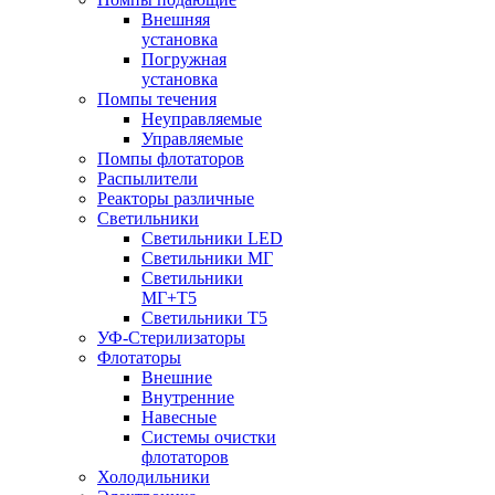
Внешняя
установка
Погружная
установка
Помпы течения
Неуправляемые
Управляемые
Помпы флотаторов
Распылители
Реакторы различные
Светильники
Светильники LED
Светильники МГ
Светильники
МГ+T5
Светильники Т5
УФ-Стерилизаторы
Флотаторы
Внешние
Внутренние
Навесные
Системы очистки
флотаторов
Холодильники