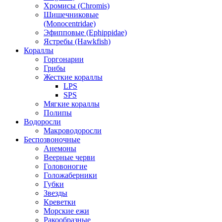
Хромисы (Chromis)
Шишечниковые
(Monocentridae)
Эфипповые (Ephippidae)
Ястребы (Hawkfish)
Кораллы
Горгонарии
Грибы
Жесткие кораллы
LPS
SPS
Мягкие кораллы
Полипы
Водоросли
Макроводоросли
Беспозвоночные
Анемоны
Веерные черви
Головоногие
Голожаберники
Губки
Звезды
Креветки
Морские ежи
Ракообразные