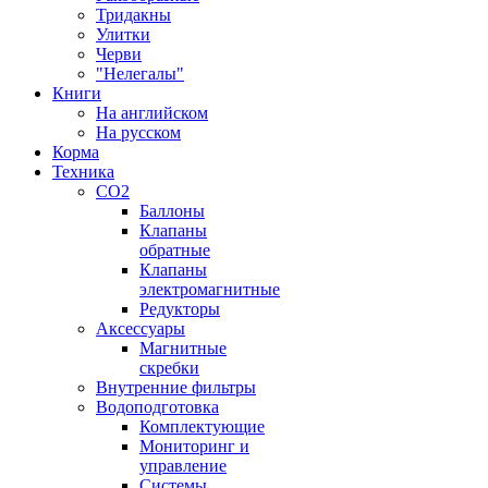
Тридакны
Улитки
Черви
"Нелегалы"
Книги
На английском
На русском
Корма
Техника
CO2
Баллоны
Клапаны
обратные
Клапаны
электромагнитные
Редукторы
Аксессуары
Магнитные
скребки
Внутренние фильтры
Водоподготовка
Комплектующие
Мониторинг и
управление
Системы