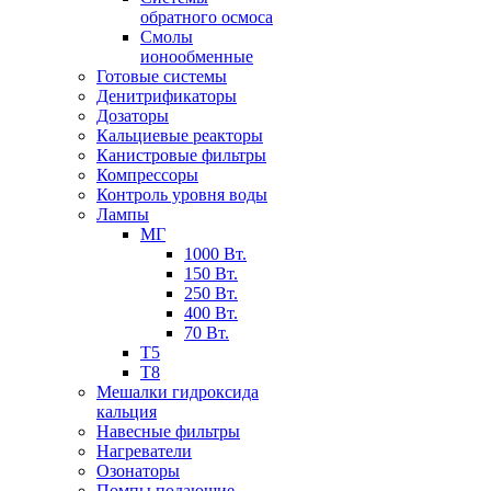
обратного осмоса
Смолы
ионообменные
Готовые системы
Денитрификаторы
Дозаторы
Кальциевые реакторы
Канистровые фильтры
Компрессоры
Контроль уровня воды
Лампы
МГ
1000 Вт.
150 Вт.
250 Вт.
400 Вт.
70 Вт.
Т5
Т8
Мешалки гидроксида
кальция
Навесные фильтры
Нагреватели
Озонаторы
Помпы подающие