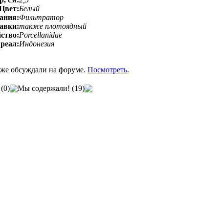
Цвет:
Белый
ания:
Фильтратор
авки:
также плотоядный
ство:
Porcellanidae
реал:
Индонезия
же обсуждали на форуме.
Посмотреть.
(0)
Мы содержали! (19)