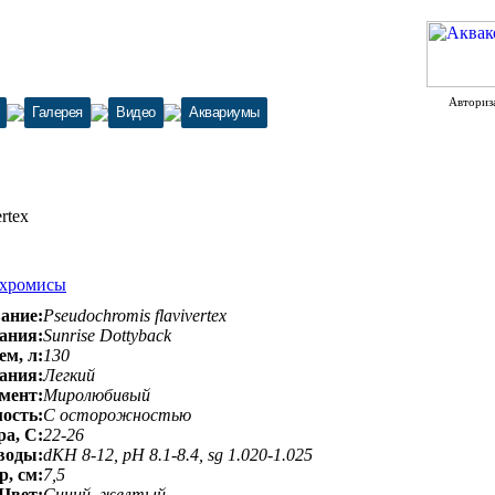
Авториз
Галерея
Видео
Аквариумы
rtex
охромисы
ание:
Pseudochromis flavivertex
ания:
Sunrise Dottyback
м, л:
130
ания:
Легкий
мент:
Миролюбивый
ость:
С осторожностью
а, С:
22-26
воды:
dKH 8-12, pH 8.1-8.4, sg 1.020-1.025
, см:
7,5
Цвет:
Синий, желтый