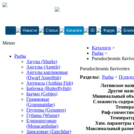
Новости
Статьи
Каталоги
ID
Форум
Блоги
Меню
Каталоги
>
Рыбы
>
Рыбы
Pseudochromis flavive
Акулы (Sharks)
Ангелы (Angels)
Pseudochromis flavivertex
Ангелы карликовые
Разделы:
Рыбы
>
Псевд
(Dwarf Angelfish)
Антиасы (Anthias Fish)
Латинское назв
Бабочки (Butterflyfish)
Другие назв
Бычки (Gobies)
Минимальный объе
Граммовые
Сложность содерж
(Grammatidae)
Темпера
Груперы (Groupers)
Риф-совместим
Губаны (Wrasse)
Температур
Единороговые
Хим. параметры 
(Monacanthidae)
Максимальный размер
Занкловые (Zanclidae)