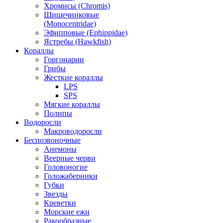
Хромисы (Chromis)
Шишечниковые
(Monocentridae)
Эфипповые (Ephippidae)
Ястребы (Hawkfish)
Кораллы
Горгонарии
Грибы
Жесткие кораллы
LPS
SPS
Мягкие кораллы
Полипы
Водоросли
Макроводоросли
Беспозвоночные
Анемоны
Веерные черви
Головоногие
Голожаберники
Губки
Звезды
Креветки
Морские ежи
Ракообразные