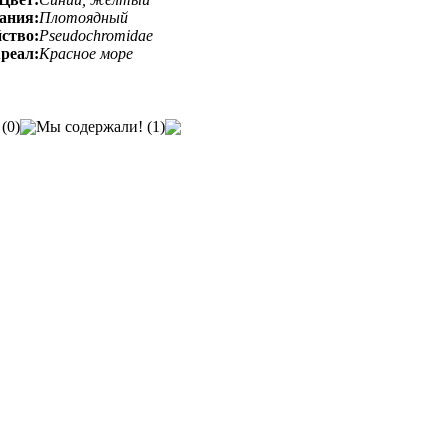
ания:
Плотоядный
ство:
Pseudochromidae
реал:
Красное море
(0)
Мы содержали! (1)