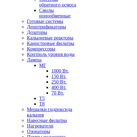
обратного осмоса
Смолы
ионообменные
Готовые системы
Денитрификаторы
Дозаторы
Кальциевые реакторы
Канистровые фильтры
Компрессоры
Контроль уровня воды
Лампы
МГ
1000 Вт.
150 Вт.
250 Вт.
400 Вт.
70 Вт.
Т5
Т8
Мешалки гидроксида
кальция
Навесные фильтры
Нагреватели
Озонаторы
Помпы подающие