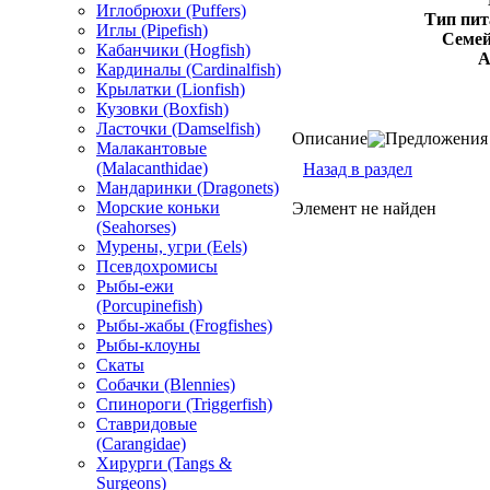
Иглобрюхи (Puffers)
Тип пит
Иглы (Pipefish)
Семей
Кабанчики (Hogfish)
А
Кардиналы (Cardinalfish)
Крылатки (Lionfish)
Кузовки (Boxfish)
Ласточки (Damselfish)
Описание
Предложения 
Малакантовые
(Malacanthidae)
Назад в раздел
Мандаринки (Dragonets)
Морские коньки
Элемент не найден
(Seahorses)
Мурены, угри (Eels)
Псевдохромисы
Рыбы-ежи
(Porcupinefish)
Рыбы-жабы (Frogfishes)
Рыбы-клоуны
Скаты
Собачки (Blennies)
Спинороги (Triggerfish)
Ставридовые
(Carangidae)
Хирурги (Tangs &
Surgeons)