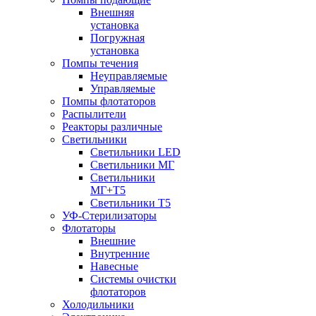
Внешняя
установка
Погружная
установка
Помпы течения
Неуправляемые
Управляемые
Помпы флотаторов
Распылители
Реакторы различные
Светильники
Светильники LED
Светильники МГ
Светильники
МГ+T5
Светильники Т5
УФ-Стерилизаторы
Флотаторы
Внешние
Внутренние
Навесные
Системы очистки
флотаторов
Холодильники