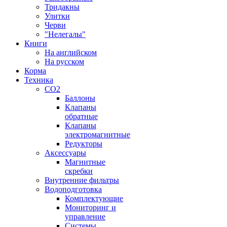
Тридакны
Улитки
Черви
"Нелегалы"
Книги
На английском
На русском
Корма
Техника
CO2
Баллоны
Клапаны
обратные
Клапаны
электромагнитные
Редукторы
Аксессуары
Магнитные
скребки
Внутренние фильтры
Водоподготовка
Комплектующие
Мониторинг и
управление
Системы