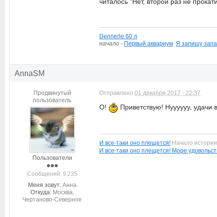
читалось "Нет, второй раз не прока
Dennerle 60 л
начало -
П
ервый аквариум
Я запишу запа
AnnaSM
Продвинутый
Отправлено
01 декабря 2017 - 22:37
пользователь
О!
Приветствую! Нуууууу, удачи 
И все-таки оно плещется!
Начало истори
И все-таки оно плещется! Море удовольст
Пользователи
Cообщений: 9 235
Меня зовут:
Анна
Откуда:
Москва,
Чертаново-Северное