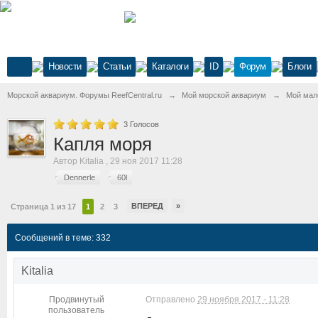
Новости
Статьи
Каталоги
ID
Форум
Блоги
Морской аквариум. Форумы ReefCentral.ru
→
Мой морской аквариум
→
Мой мал
3
Голосов
Капля моря
Автор
Kitalia
,
29 ноя 2017 11:28
Dennerle
60l
ВПЕРЕД
»
Страница 1 из 17
1
2
3
Сообщений в теме: 332
Kitalia
Продвинутый
Отправлено
29 ноября 2017 - 11:28
пользователь