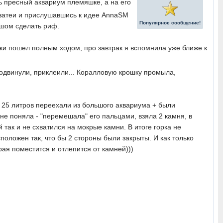
пресный аквариум племяшке, а на его
 затеи и прислушавшись к идее AnnaSM
Популярное сообщение!
льшом сделать риф.
лки пошел полным ходом, про завтрак я вспомнила уже ближе к
Отодвинули, приклеили... Коралловую крошку промыла,
и 25 литров переехали из большого аквариума + были
не поняла - "перемешала" его пальцами, взяла 2 камня, в
так и не схватился на мокрые камни. В итоге горка не
оложен так, что бы 2 стороны были закрыты. И как только
рая поместится и отлепится от камней)))