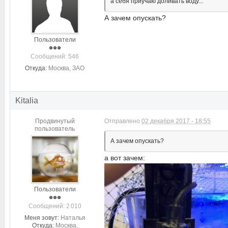
а себя приучаю доливать воду...
А зачем опускать?
Пользователи
Cообщений: 546
Откуда:
Москва, ЗАО
Kitalia
Продвинутый
Отправлено
02 декабря 2017 - 18:55
пользователь
А зачем опускать?
а вот зачем:
Пользователи
Cообщений: 2 010
Меня зовут:
Наталья
Откуда:
Москва,