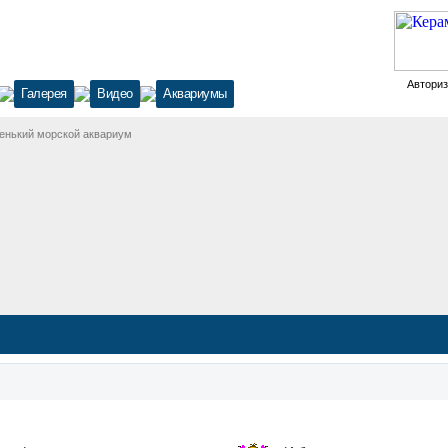
Автори
Галерея
Видео
Аквариумы
енький морской аквариум