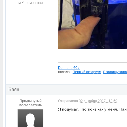
м.Коломенская
Dennerle 60 л
начало -
П
ервый аквариум
Я запишу запа
Баян
Продвинутый
Отправлено
02 декабря 2017 - 18:59
пользователь
Я подумал, что тюнз как у меня. Нан