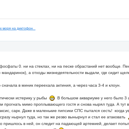
х моря на диктофон...
фосфаты 0. ни на стеклах, ни на песке обрастаний нет вообще. Пе
 мандаринок), а отходы жизнедеятельности выдали, где сидит щелкун
 сначала в миник переехала актиния, а через часа 3-4 и клоун.
ктически истерику у рыбы
В большом аквариуме у него было 3 ак
ли прогнать мимо проплывающего гостя и снова нырял туда. А тут в
аксис, сарк. Даже в маленькие пипсики СПС пытался сесть! когда у
 сразу нырнул туда, но так же резво вынырнул и стал ее атаковать
о пришлось в ней, он следит на падающей артемией, делает попытки