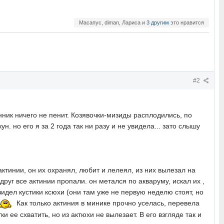
Масапус, diman, Лариса и
3 другим
это нравится
#2
нник ничего не пенит. Козявочки-мизиды расплодились, по
. но его я за 2 года так ни разу и не увидела... зато слышу
тинии, он их охранял, любит и лелеял, из них вылезал на
друг все актинии пропали. он метался по акваруму, искал их ,
видел кустики ксюхи (они там уже не первую неделю стоят, но
Как только актиния в минике прочно уселась, перевела
 ее схватить, но из актюхи не вылезает. В его взгляде так и