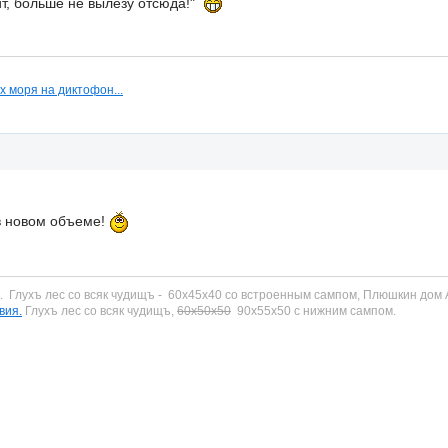
тит, больше не вылезу отсюда!"
х моря на диктофон...
в новом объеме!
и.
Глухъ лес со всяк чудищъ - 60х45х40 со встроенным сампом
, Плюшкин дом 
вия.
Глухъ лес со всяк чудищъ,
60х50х50
90х55х50 с нижним сампом.