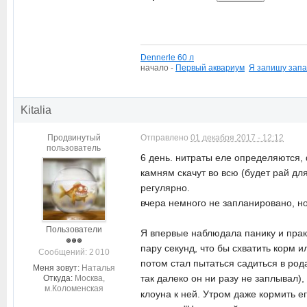
Dennerle 60 л
начало -
П
ервый аквариум
Я запишу запа
Kitalia
Продвинутый
Отправлено
01 декабря 2017 - 12:12
пользователь
6 день. нитраты еле определяются, 
камням скачут во всю (будет рай для
регулярно.
вчера немного не запланировано, но
Пользователи
Я впервые наблюдала панику и пра
пару секунд, что бы схватить корм и
Cообщений: 2 010
потом стал пытаться садиться в род
Меня зовут:
Наталья
так далеко он ни разу не заплывал),
Откуда:
Москва,
м.Коломенская
клоуна к ней. Утром даже кормить ег