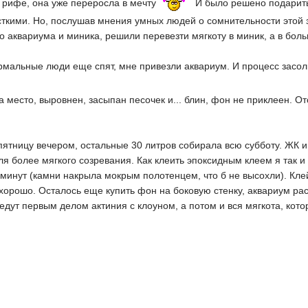
 рифе, она уже переросла в мечту
И было решено подарить 
есткими. Но, послушав мнения умных людей о сомнительности этой
 аквариума и миника, решили перевезти мягкоту в миник, а в бо
ормальные люди еще спят, мне привезли аквариум. И процесс засо
на место, выровнен, засыпан песочек и... блин, фон не приклеен. 
пятницу вечером, остальные 30 литров собирала всю субботу. ЖК 
 более мягкого созревания. Как клеить эпоксидным клеем я так и 
минут (камни накрыла мокрым полотенцем, что б не высохли). Клей 
орошо. Осталось еще купить фон на боковую стенку, аквариум расп
редут первым делом актиния с клоуном, а потом и вся мягкота, кото