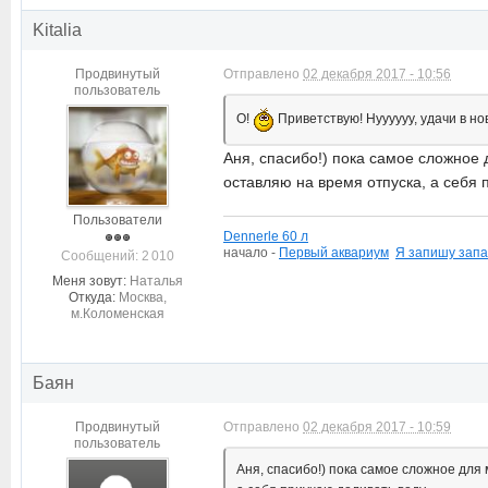
Kitalia
Продвинутый
Отправлено
02 декабря 2017 - 10:56
пользователь
О!
Приветствую! Нуууууу, удачи в н
Аня, спасибо!) пока самое сложное 
оставляю на время отпуска, а себя 
Пользователи
Dennerle 60 л
начало -
П
ервый аквариум
Я запишу запа
Cообщений: 2 010
Меня зовут:
Наталья
Откуда:
Москва,
м.Коломенская
Баян
Продвинутый
Отправлено
02 декабря 2017 - 10:59
пользователь
Аня, спасибо!) пока самое сложное для 