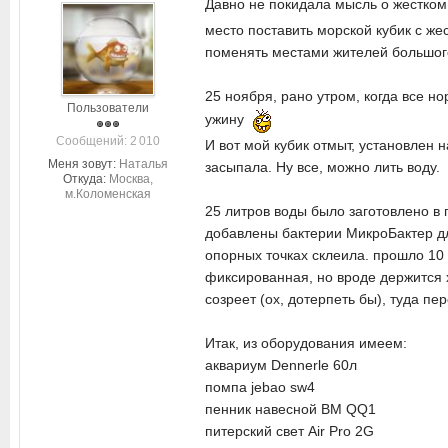
Давно не покидала мысль о жестком
место поставить морской кубик с ж
поменять местами жителей большого
25 ноября, рано утром, когда все н
Пользователи
ужину
Cообщений: 2 010
И вот мой кубик отмыт, установлен 
Меня зовут:
Наталья
засыпала. Ну все, можно лить воду.
Откуда:
Москва,
м.Коломенская
25 литров воды было заготовлено в 
добавлены бактерии МикроБактер для
опорных точках склеила. прошло 10 
фиксированная, но вроде держится х
созреет (ох, дотерпеть бы), туда пе
Итак, из оборудования имеем:
аквариум Dennerle 60л
помпа jebao sw4
пенник навесной BM QQ1
питерский свет Air Pro 2G