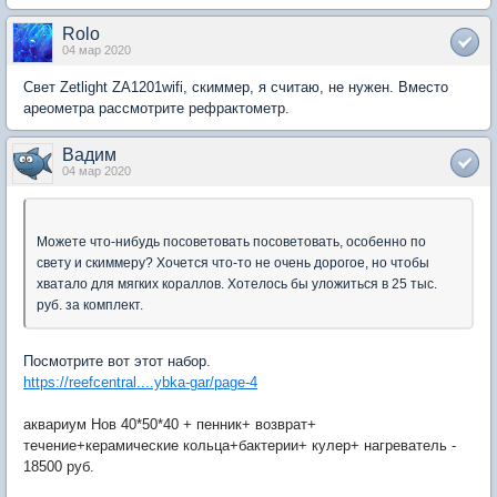
Rolo
04 мар 2020
Свет Zetlight ZA1201wifi, скиммер, я считаю, не нужен. Вместо
ареометра рассмотрите рефрактометр.
Вадим
04 мар 2020
Можете что-нибудь посоветовать посоветовать, особенно по
свету и скиммеру? Хочется что-то не очень дорогое, но чтобы
хватало для мягких кораллов. Хотелось бы уложиться в 25 тыс.
руб. за комплект.
Посмотрите вот этот набор.
https://reefcentral....ybka-gar/page-4
аквариум Нов 40*50*40 + пенник+ возврат+
течение+керамические кольца+бактерии+ кулер+ нагреватель -
18500 руб.