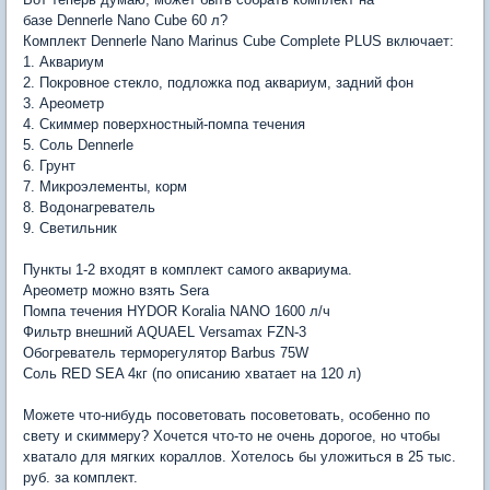
базе Dennerle Nano Cube 60 л?
Комплект Dennerle Nano Marinus Cube Complete PLUS включает:
1. Аквариум
2. Покровное стекло, подложка под аквариум, задний фон
3. Ареометр
4. Скиммер поверхностный-помпа течения
5. Соль Dennerle
6. Грунт
7. Микроэлементы, корм
8. Водонагреватель
9. Светильник
Пункты 1-2 входят в комплект самого аквариума.
Ареометр можно взять Sera
Помпа течения HYDOR Koralia NANO 1600 л/ч
Фильтр внешний AQUAEL Versamax FZN-3
Обогреватель терморегулятор Barbus 75W
Соль RED SEA 4кг (по описанию хватает на 120 л)
Можете что-нибудь посоветовать посоветовать, особенно по
свету и скиммеру? Хочется что-то не очень дорогое, но чтобы
хватало для мягких кораллов. Хотелось бы уложиться в 25 тыс.
руб. за комплект.