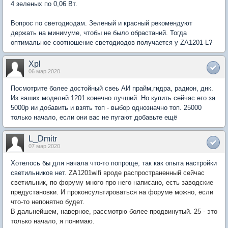
4 зеленых по 0,06 Вт.
Вопрос по светодиодам. Зеленый и красный рекомендуют
держать на минимуме, чтобы не было обрастаний. Тогда
оптимальное соотношение светодиодов получается у ZA1201-L?
Xpl
06 мар 2020
Посмотрите более достойный свеь АИ прайм,гидра, радион, днк.
Из ваших моделей 1201 конечно лучший. Но купить сейчас его за
5000р ии добавить и взять топ - выбор однозначно топ. 25000
только начало, если они вас не пугают добавьте ещё
L_Dmitr
07 мар 2020
Хотелось бы для начала что-то попроще, так как опыта настройки
светильников нет.
ZA1201wifi вроде распространенный сейчас
светильник, по форуму много про него написано, есть заводские
предустановки. И проконсультироваться на форуме можно, если
что-то непонятно будет.
В дальнейшем, наверное, рассмотрю более продвинутый. 25 - это
только начало, я понимаю.