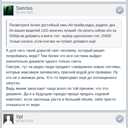
Sanctus
08 апр 2020
Посмотрите более достойный свеь АИ прайм,гидра, радион, днк.
Из ваших моделей 1201 конечно лучший. Но купить сейчас его за
5000р ии добавить и взять топ - выбор однозначно топ. 25000
только начало, если они вас не пугают добавьте ещё
А для чего такой дорогой свет человеку, который решил
попробовать море? Тем более что вся система выйдет
значительно дешевле одного только света.
Смотрю, тут не редко люди продают совершенно новые системы,
которые максимум заливались пресной водой для проверки. Ну
это не о миниках речь. Кто то перегорает ещё до полноценного
запуска.
Ведь миник запускают чаще всего по той причине, что это
дешевле. Да и в будущем гораздо проще продать ходовой
комплект, если захочешь расти в больший объем, либо просто
отказаться от моря.
Xpl
08 апр 2020