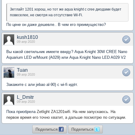
Зетлайт 1201 хорош, но тот же aqua knight с cree диодами будет
повеселее, не смотря на отсутствие Wi-Fi.
По цене он даже дешевле.. В чем его преимущество?
kush1810
09 апр 2020
Вы какой светильник имеете ввиду? Aqua Knight 30W CREE Nano
Aquarium LED w/Mount (A029) или Aqua Knight Nano LED A029 V2
Tuan
09 апр 2020
Закажите с али jebao al-90) с wi-fi идёт.
L_Dmitr
09 апр 2020
Пока приобрела
Zetlight ZA1201wifi. На нем запускаюсь. На
первое время его точно хватит, а дальше посмотрю по ситуации.
Поделиться
Поделиться