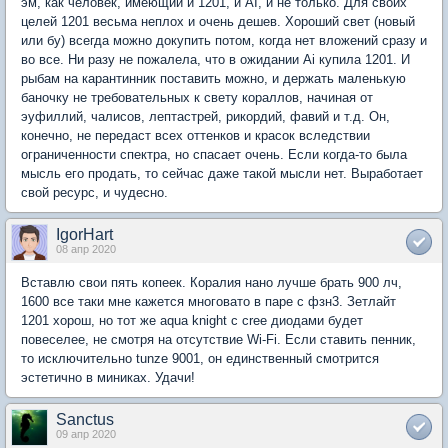
эм, как человек, имеющий и 1201, и AI, и не только. Для своих
целей 1201 весьма неплох и очень дешев. Хороший свет (новый
или бу) всегда можно докупить потом, когда нет вложений сразу и
во все. Ни разу не пожалела, что в ожидании Ai купила 1201. И
рыбам на карантинник поставить можно, и держать маленькую
баночку не требовательных к свету кораллов, начиная от
эуфиллий, чалисов, лептастрей, рикордий, фавий и т.д. Он,
конечно, не передаст всех оттенков и красок вследствии
ограниченности спектра, но спасает очень. Если когда-то была
мысль его продать, то сейчас даже такой мысли нет. Выработает
свой ресурс, и чудесно.
IgorHart
08 апр 2020
Вставлю свои пять копеек. Коралия нано лучше брать 900 лч,
1600 все таки мне кажется многовато в паре с фзн3. Зетлайт
1201 хорош, но тот же aqua knight с cree диодами будет
повеселее, не смотря на отсутствие Wi-Fi. Если ставить пенник,
то исключительно tunze 9001, он единственный смотрится
эстетично в миниках. Удачи!
Sanctus
09 апр 2020