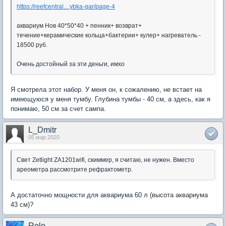
https://reefcentral....ybka-gar/page-4
аквариум Нов 40*50*40 + пенник+ возврат+
течение+керамические кольца+бактерии+ кулер+ нагреватель -
18500 руб.
Очень достойный за эти деньги, имхо
Я смотрела этот набор. У меня он, к сожалению, не встает на
имеющуюся у меня тумбу. Глубина тумбы - 40 см, а здесь, как я
понимаю, 50 см за счет сампа.
L_Dmitr
05 мар 2020
Свет Zetlight ZA1201wifi, скиммер, я считаю, не нужен. Вместо
ареометра рассмотрите рефрактометр.
А достаточно мощности для аквариума 60 л
(высота аквариума
43 см)
?
Rolo