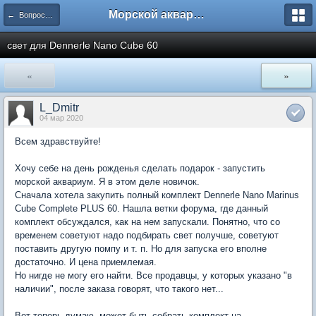
Морской аквариум. Форумы ReefCentral.ru
← Вопросы новичков
свет для Dennerle Nano Cube 60
«
»
L_Dmitr
04 мар 2020
Всем здравствуйте!
Хочу себе на день рожденья сделать подарок - запустить
морской аквариум. Я в этом деле новичок.
Сначала хотела закупить полный комплект Dennerle Nano Marinus
Cube Complete PLUS 60. Нашла ветки форума, где данный
комплект обсуждался, как на нем запускали. Понятно, что со
временем советуют надо подбирать свет получше, советуют
поставить другую помпу и т. п. Но для запуска его вполне
достаточно. И цена приемлемая.
Но нигде не могу его найти. Все продавцы, у которых указано "в
наличии", после заказа говорят, что такого нет...
Вот теперь думаю, может быть собрать комплект на