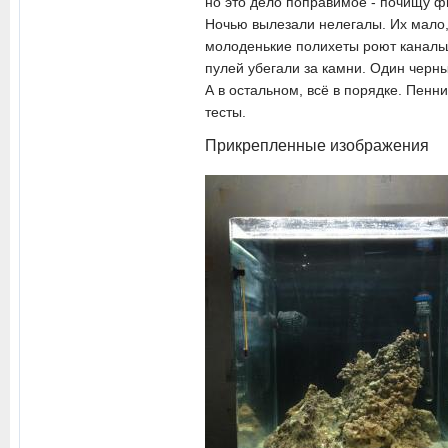
но это дело поправимое - почищу ф
Ночью вылезали нелегалы. Их мало,
молоденькие полихеты роют канальц
пулей убегали за камни. Один черны
А в остальном, всё в порядке. Пенн
тесты.
Прикрепленные изображения