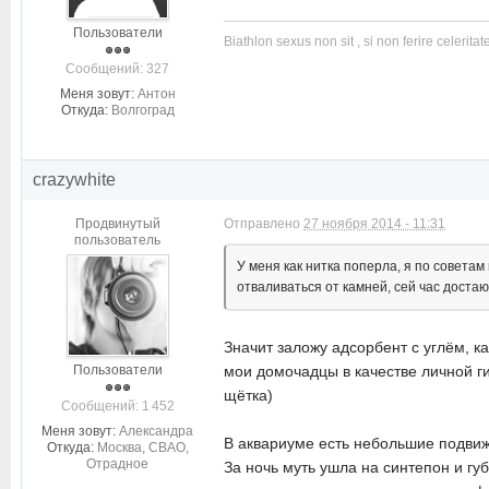
Пользователи
Biathlon sexus non sit , si non ferire celeritate
Cообщений: 327
Меня зовут:
Антон
Откуда:
Волгоград
crazywhite
Продвинутый
Отправлено
27 ноября 2014 - 11:31
пользователь
У меня как нитка поперла, я по совета
отваливаться от камней, сей час доста
Значит заложу адсорбент с углём, к
Пользователи
мои домочадцы в качестве личной ги
щётка)
Cообщений: 1 452
Меня зовут:
Александра
В аквариуме есть небольшие подвиж
Откуда:
Москва, СВАО,
Отрадное
За ночь муть ушла на синтепон и гу