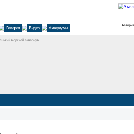
Автори
Галерея
Видео
Аквариумы
енький морской аквариум