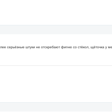
олее серьёзные штуки не отскребают фигню со стёкол, щёточка у м