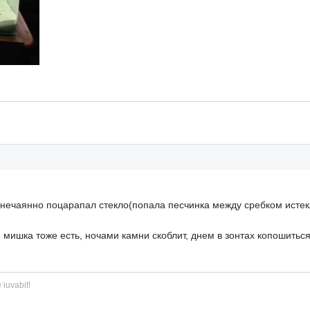
и нечаянно поцарапал стекло(попала песчинка между сребком истекл
, мишка тоже есть, ночами камни скоблит, днем в зонтах копошиться
 iuvabit!