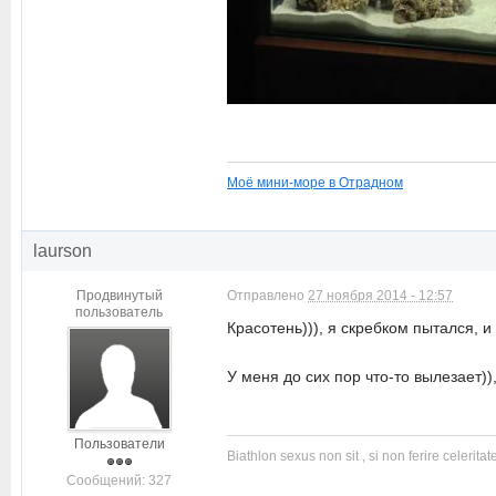
Моё мини-море в Отрадном
laurson
Продвинутый
Отправлено
27 ноября 2014 - 12:57
пользователь
Красотень))), я скребком пытался, 
У меня до сих пор что-то вылезает))
Пользователи
Biathlon sexus non sit , si non ferire celeritate
Cообщений: 327