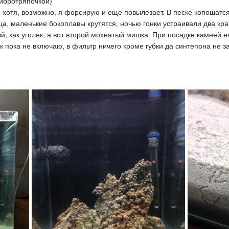
ибротряпочкой)
 хотя, возможно, я форсирую и еще повылезает. В песке копошатся
а, маленькие бокоплавы крутятся, ночью гонки устраивали два кра
й, как уголек, а вот второй мохнатый мишка. При посадке камней е
ик пока не включаю, в фильтр ничего кроме губки да синтепона не 