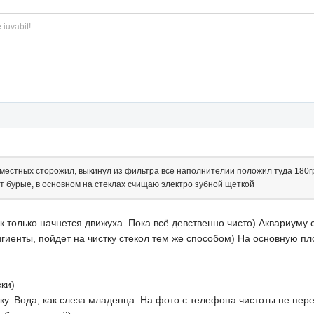
 iuvabit!
м местных сторожил, выкинул из фильтра все наполнителии положил туда 180гр
ют бурые, в основном на стеклах счищаю электро зубной щеткой
ак только начнется движуха. Пока всё девственно чисто) Аквариуму
гиенты, пойдет на чистку стекол тем же способом) На основную пло
ки)
бку. Вода, как слеза младенца. На фото с телефона чистоты не пере