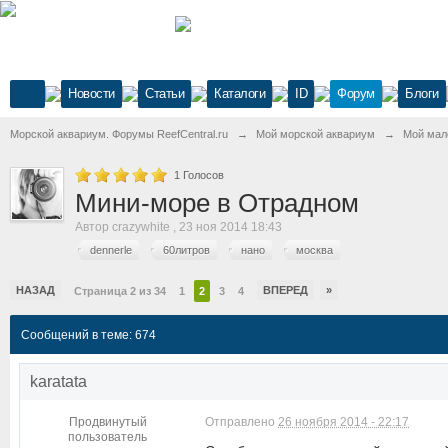
Новости
Статьи
Каталоги
ID
Форум
Блоги
Морской аквариум. Форумы ReefCentral.ru
→
Мой морской аквариум
→
Мой мал
1
Голосов
Мини-море в Отрадном
Автор
crazywhite
,
23 ноя 2014 18:43
dennerle
60литров
нано
москва
НАЗАД
ВПЕРЕД
»
Страница 2 из 34
1
2
3
4
Сообщений в теме: 674
karatata
Продвинутый
Отправлено
26 ноября 2014 - 22:17
пользователь