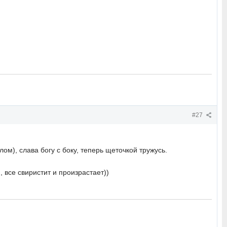
#27
ом), слава богу с боку, теперь щеточкой тружусь.
, все свиристит и произрастает))