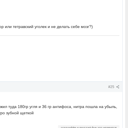
р или тетравский уголек и не делать себе мозг?)
#25
жил туда 180гр угля и 36 гр антифоса, нитра пошла на убыль,
тро зубной щеткой
crazywhite и mozzart-live это нравится