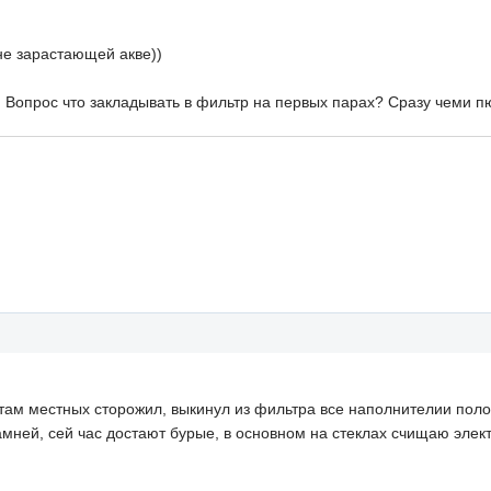
не зарастающей акве))
. Вопрос что закладывать в фильтр на первых парах? Сразу чеми пю
етам местных сторожил, выкинул из фильтра все наполнителии поло
амней, сей час достают бурые, в основном на стеклах счищаю элек